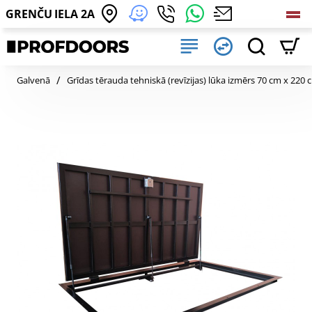
GRENČU IELA 2A
home
Galvenā
Grīdas tērauda tehniskā (revīzijas) lūka izmērs 70 cm x 220 