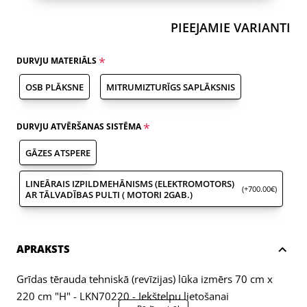
PIEEJAMIE VARIANTI
DURVJU MATERIĀLS
OSB PLĀKSNE
MITRUMIZTURĪGS SAPLĀKSNIS
DURVJU ATVĒRŠANAS SISTĒMA
GĀZES ATSPERE
LINEĀRAIS IZPILDMEHĀNISMS (ELEKTROMOTORS)
(+700.00€)
AR TĀLVADĪBAS PULTI ( MOTORI 2GAB.)
APRAKSTS
Grīdas tērauda tehniskā (revīzijas) lūka izmērs 70 cm x
220 cm "H" - LKN70220 - Iekštelpu lietošanai