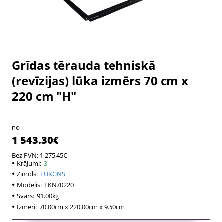
Grīdas tērauda tehniskā
(revīzijas) lūka izmērs 70 cm x
220 cm "H"
no
1 543.30€
Bez PVN: 1 275.45€
Krājumi:
3
Zīmols:
LUKONS
Modelis:
LKN70220
Svars:
91.00kg
Izmēri:
70.00cm x 220.00cm x 9.50cm