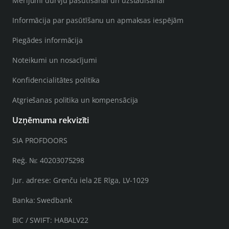
Mērījumi durvju pasūtīšanai un uzstādīšanai
Informācija par pasūtīšanu un apmaksas iespējām
Piegādes informācija
Noteikumi un nosacījumi
Konfidencialitātes politika
Atgriešanas politika un kompensācija
Uzņēmuma rekvizīti
SIA PROFDOORS
Reģ. №: 40203075298
Jur. adrese: Grenču iela 2E Rīga, LV-1029
Banka: Swedbank
BIC / SWIFT: HABALV22