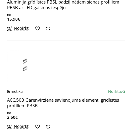
Alumīnija grīdlīstes PBSL padziļinātiem sienas profiliem
PBSB ar LED gaismas iespēju
no
15.90€
Nopirkt
Ermetika
Noliktavā
ACC.503 Garenvirziena savienojuma elementi grīdlīstes
profiliem PBSB
no
2.50€
Nopirkt