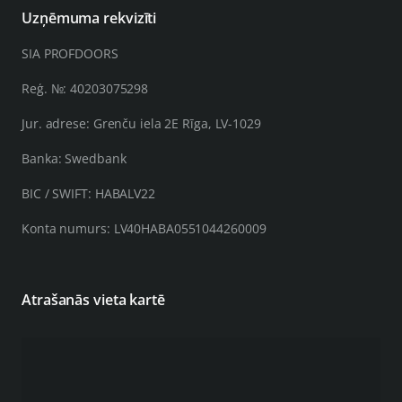
Uzņēmuma rekvizīti
SIA PROFDOORS
Reģ. №: 40203075298
Jur. adrese: Grenču iela 2E Rīga, LV-1029
Banka: Swedbank
BIC / SWIFT: HABALV22
Konta numurs: LV40HABA0551044260009
Atrašanās vieta kartē