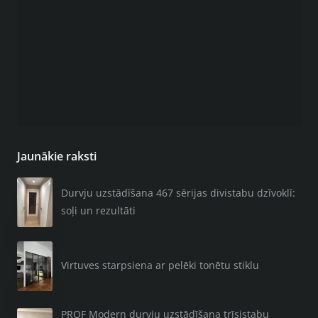
Jaunākie raksti
Durvju uzstādīšana 467 sērijas divistabu dzīvoklī:
soļi un rezultāti
Virtuves starpsiena ar pelēki tonētu stiklu
PROF Modern durvju uzstādīšana trīsistabu