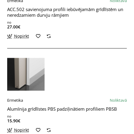
Ermetika
Noliktavā
ACC.502 savienojuma profili iebūvējamām grīdlīstēm un
neredzamiem durvju rāmjiem
no
27.00€
Nopirkt
Ermetika
Noliktavā
Alumīnija grīdlīstes PBS padziļinātiem profiliem PBSB
no
15.90€
Nopirkt