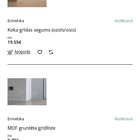
Ermetika
Noliktavā
Koka grīdas segums (ozols/osis)
no
19.55€
Nopirkt
Ermetika
Noliktavā
MDF gruntēta grīdlīste
no