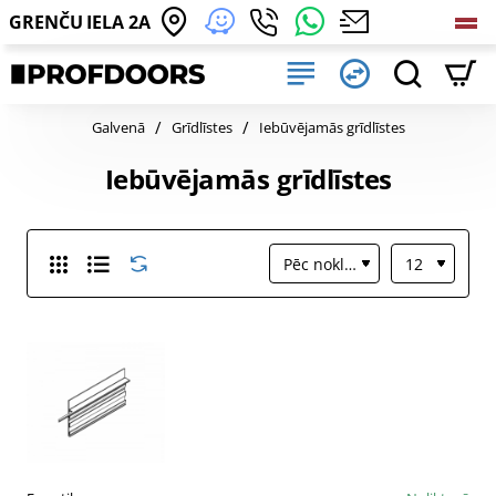
GRENČU IELA 2A
home
Galvenā
Grīdlīstes
Iebūvējamās grīdlīstes
Iebūvējamās grīdlīstes