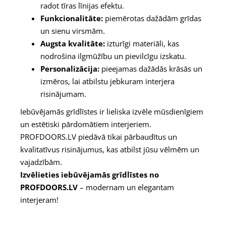
radot tīras līnijas efektu.
Funkcionalitāte:
piemērotas dažādām grīdas
un sienu virsmām.
Augsta kvalitāte:
izturīgi materiāli, kas
nodrošina ilgmūžību un pievilcīgu izskatu.
Personalizācija:
pieejamas dažādās krāsās un
izmēros, lai atbilstu jebkuram interjera
risinājumam.
Iebūvējamās grīdlīstes ir lieliska izvēle mūsdienīgiem
un estētiski pārdomātiem interjeriem.
PROFDOORS.LV piedāvā tikai pārbaudītus un
kvalitatīvus risinājumus, kas atbilst jūsu vēlmēm un
vajadzībām.
Izvēlieties iebūvējamās grīdlīstes no
PROFDOORS.LV
– modernam un elegantam
interjeram!