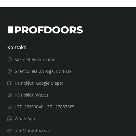
Kontakti
Sazinieties ar mums
Grenču iela 2A Rīga, LV-1029
Kā nokļūt (Google Maps)
Kā nokļūt (Waze)
+37123200040 +371 27887885
WhatsApp
info@profdoors.lv