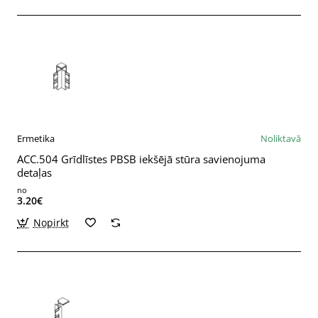
Ermetika
Noliktavā
ACC.504 Grīdlīstes PBSB iekšējā stūra savienojuma
detaļas
no
3.20€
Nopirkt