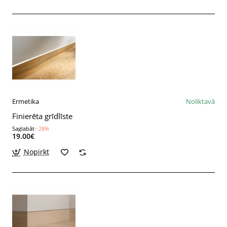
Ermetika
Noliktavā
Finierēta grīdlīste
Saglabāt
--28%
19.00€
Nopirkt