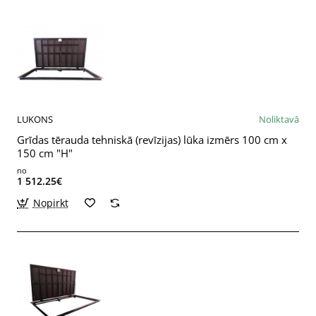
LUKONS
Noliktavā
Grīdas tērauda tehniskā (revīzijas) lūka izmērs 100 cm x
150 cm "H"
no
1 512.25€
Nopirkt