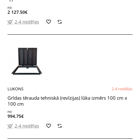
no
2 127.50€
2-4 nedēļas
LUKONS
2-4 nedēļas
Grīdas tērauda tehniskā (revīzijas) lūka izmērs 100 cm x
100 cm
no
994.75€
2-4 nedēļas