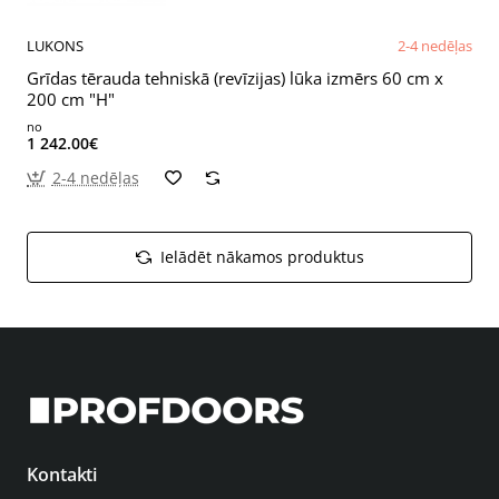
LUKONS
2-4 nedēļas
Grīdas tērauda tehniskā (revīzijas) lūka izmērs 60 cm x
200 cm "H"
no
1 242.00€
2-4 nedēļas
Ielādēt nākamos produktus
Kontakti