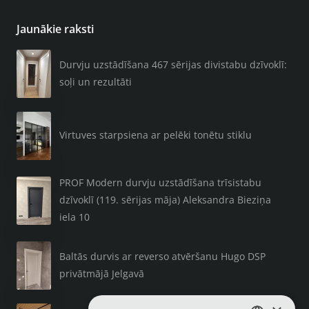
Jaunākie raksti
Durvju uzstādīšana 467 sērijas divistabu dzīvoklī:
soļi un rezultāti
Virtuves starpsiena ar pelēki tonētu stiklu
PROF Modern durvju uzstādīšana trīsistabu
dzīvoklī (119. sērijas māja) Aleksandra Bieziņa
iela 10
Baltās durvis ar reverso atvēršanu Hugo DSP
privātmājā Jelgavā