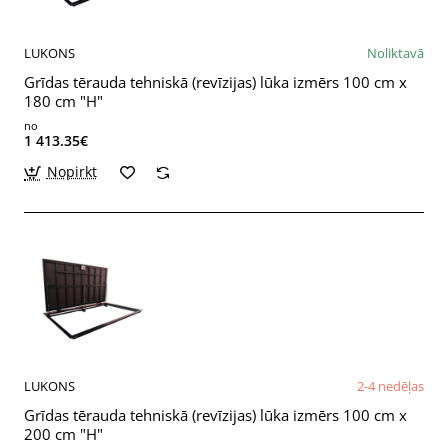
LUKONS
Noliktavā
Grīdas tērauda tehniskā (revīzijas) lūka izmērs 100 cm x
180 cm "H"
no
1 413.35€
Nopirkt
LUKONS
2-4 nedēļas
Grīdas tērauda tehniskā (revīzijas) lūka izmērs 100 cm x
200 cm "H"