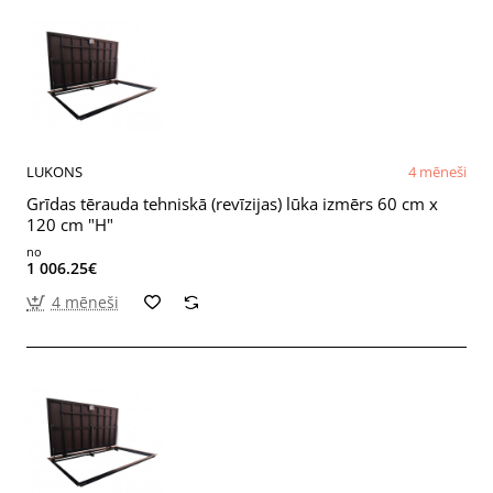
LUKONS
4 mēneši
Grīdas tērauda tehniskā (revīzijas) lūka izmērs 60 cm x
120 cm "H"
no
1 006.25€
4 mēneši