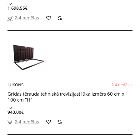
no
1 698.55€
2-4 nedēļas
LUKONS
2-4 nedēļas
Grīdas tērauda tehniskā (revīzijas) lūka izmērs 60 cm x
100 cm "H"
no
943.00€
2-4 nedēļas