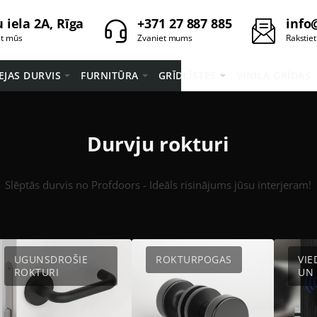
 iela 2A, Rīga
+371 27 887 885
info
et mūs
Zvaniet mums
Rakstie
EEJAS DURVIS
FURNITŪRA
GRĪDLĪSTES
VINILA GRĪDAS
Durvju rokturi
Slēptās durvis no Profdoors - Ideāls risinājums jūsu interjeram!
UGUNSDROŠIE
ROKTURPOGAS
VIE
ROKTURI
UN 