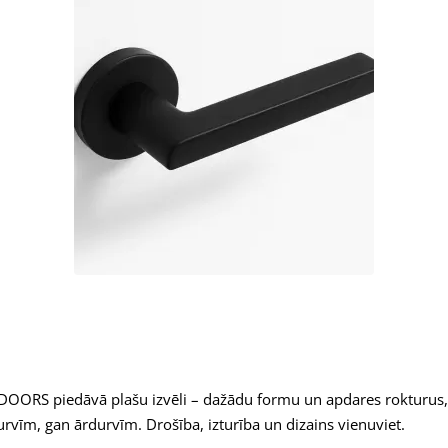
OFDOORS piedāvā plašu izvēli – dažādu formu un apdares rokturus, 
rvīm, gan ārdurvīm. Drošība, izturība un dizains vienuviet.