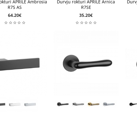
okturi APRILE Ambrosia
Durvju rokturi APRILE Arnica
Durv
R7S AS
R7SE
64.20€
35.20€
10-12 nedēļas
ļas
10-12 nedēļas
2 di
ļas
2 di