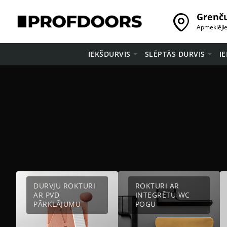
Grenču
Apmeklēji
IEKŠDURVIS
SLĒPTĀS DURVIS
I
DURVJU ROKTURI
ROKTURI AR
AR PVD
INTEGRĒTU WC
PĀRKLĀJUMU
POGU