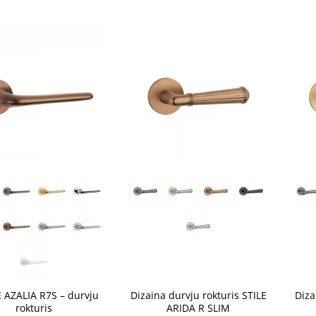
2-4 nedēļas
2-4 n
nas
2-4 nedēļas
2-4 n
Jauns
as
 AZALIA R7S – durvju
Dizaina durvju rokturis STILE
Diza
rokturis
ARIDA R SLIM