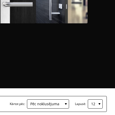
Kārtot pēc:
Lapusē: