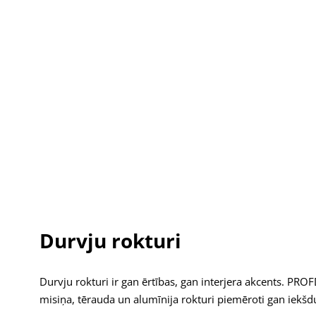
Morelli
22
MP Kovania
14
NATT
8
NUDA
6
OLIVARI
94
Profdoors
1
Durvju rokturi
Simonswerk
1
STERK
1
Durvju rokturi ir gan ērtības, gan interjera akcents. PR
misiņa, tērauda un alumīnija rokturi piemēroti gan iekšdu
STILE
25