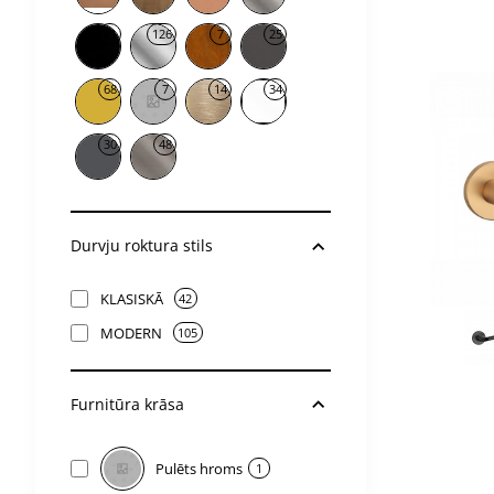
21
126
7
25
68
7
14
34
30
48
Durvju roktura stils
KLASISKĀ
42
2-4 nedē
2-4 nedē
MODERN
105
Furnitūra krāsa
Pulēts hroms
1