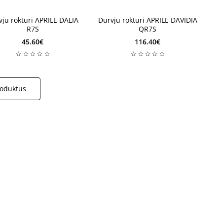
vju rokturi APRILE DALIA
Durvju rokturi APRILE DAVIDIA
R7S
QR7S
45.60€
116.40€
roduktus