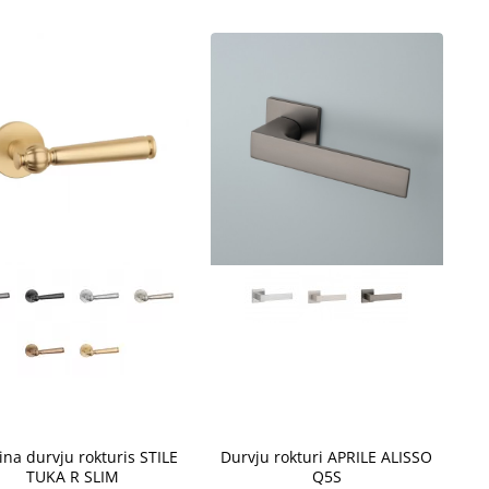
edēļas
2-4 nedēļas
edēļas
2-4 nedēļas
Jauns
ina durvju rokturis STILE
Durvju rokturi APRILE ALISSO
TUKA R SLIM
Q5S