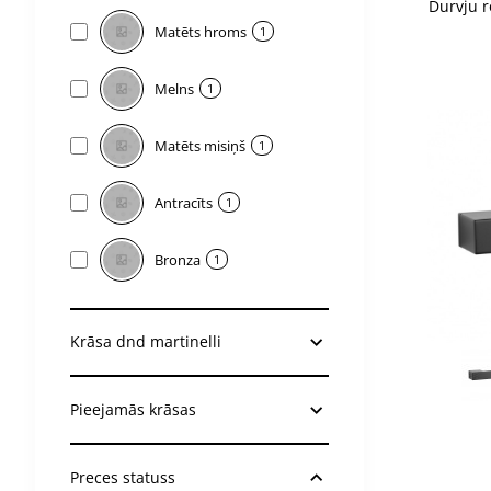
Durvju r
Matēts hroms
1
Melns
1
Matēts misiņš
1
Antracīts
1
Bronza
1
Krāsa dnd martinelli
2-4 nedē
2-4 nedē
Pieejamās krāsas
Preces statuss