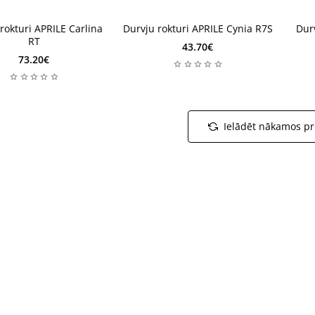
rokturi APRILE Carlina
Durvju rokturi APRILE Cynia R7S
Dur
RT
43.70€
73.20€
Ielādēt nākamos p