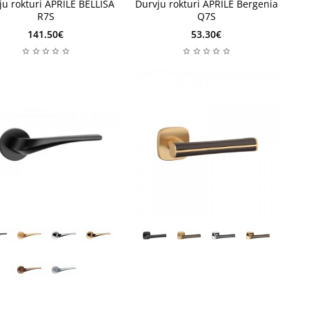
ju rokturi APRILE BELLISA
Durvju rokturi APRILE Bergenia
R7S
Q7S
141.50€
53.30€
2-4 nedēļas
enas
2-4 nedēļas
enas