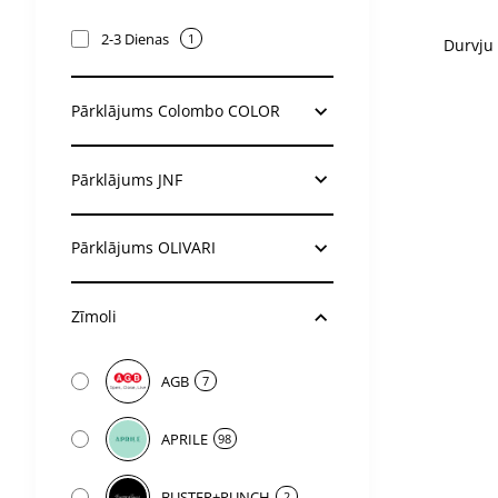
2-3 Dienas
1
Durvju 
Pārklājums Colombo COLOR
Pārklājums JNF
Pārklājums OLIVARI
Zīmoli
AGB
7
APRILE
98
BUSTER+PUNCH
2