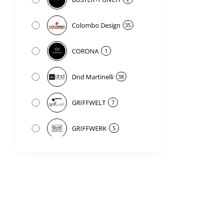
Colombo Design
35
CORONA
1
Dnd Martinelli
38
GRIFFWELT
7
GRIFFWERK
5
iNOVO
1
JNF
82
Koblenz
1