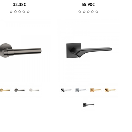
32.38€
55.90€
edēļas
2-4 nedēļas
edēļas
2-4 nedēļas