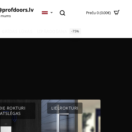
@profdoors.lv
Preču 0 (0.00€)
t mums
GRĪDAS LŪKAS
IZPĀRDOŠANA
-75%
DIE ROKTURI
LIELROKTURI
ATSLĒGAS