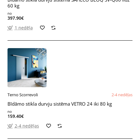
60 kg
no
397.90€
1 nedēļa
Terno Scorrevoli
2-4 nedēļas
Bīdāmo stikla durvju sistēma VETRO 24 iki 80 kg
no
159.40€
2-4 nedēļas