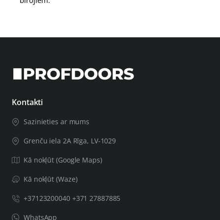
birojiem.
Kontakti
Sazinieties ar mums
Grenču iela 2A Rīga, LV-1029
Kā nokļūt (Google Maps)
Kā nokļūt (Waze)
+37123200040 +371 27887885
WhatsApp