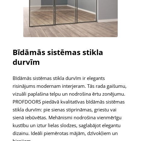
Bīdāmās sistēmas stikla
durvīm
Bīdāmās sistēmas stikla durvīm ir elegants
risinājums modernam interjeram. Tās rada gaišumu,
vizuāli paplašina telpu un nodrošina ērtu zonējumu.
PROFDOORS piedāvā kvalitatīvas bīdāmās sistēmas
stikla durvīm: pie sienas stiprināmas, griestu vai
sienā iebūvētas. Mehānismi nodrošina vienmērīgu
kustību un iztur lielas slodzes, saglabājot elegantu
dizainu. Ideāli piemērotas mājām, dzīvokļiem un