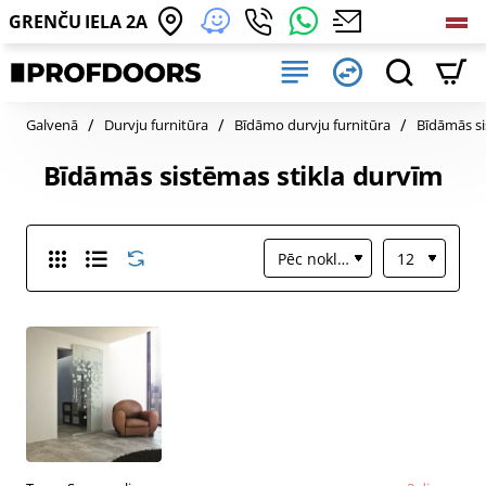
GRENČU IELA 2A
home
Galvenā
Durvju furnitūra
Bīdāmo durvju furnitūra
Bīdāmās si
Bīdāmās sistēmas stikla durvīm