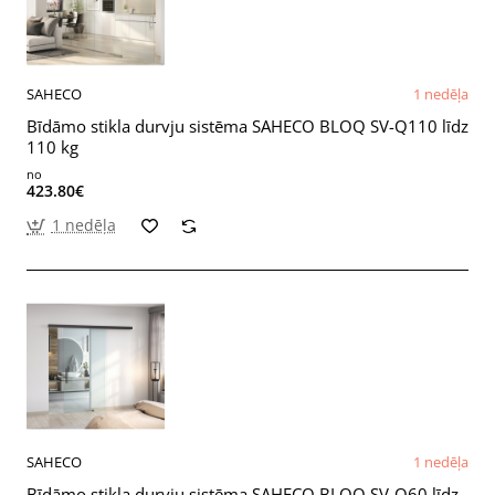
SAHECO
1 nedēļa
Bīdāmo stikla durvju sistēma SAHECO BLOQ SV-Q110 līdz
110 kg
no
423.80€
1 nedēļa
SAHECO
1 nedēļa
Bīdāmo stikla durvju sistēma SAHECO BLOQ SV-Q60 līdz