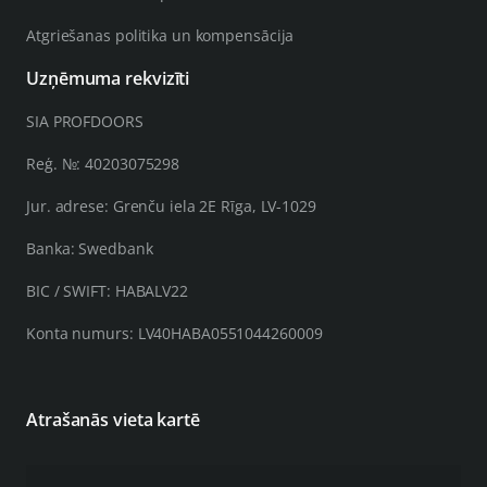
Atgriešanas politika un kompensācija
Uzņēmuma rekvizīti
SIA PROFDOORS
Reģ. №: 40203075298
Jur. adrese: Grenču iela 2E Rīga, LV-1029
Banka: Swedbank
BIC / SWIFT: HABALV22
Konta numurs: LV40HABA0551044260009
Atrašanās vieta kartē