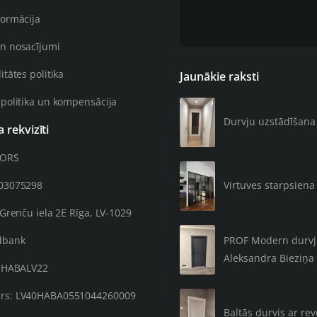
formācija
n nosacījumi
itātes politika
Jaunākie raksti
 politika un kompensācija
Durvju uzstādīšana 4
rekvizīti
OORS
203075298
Virtuves starpsiena 
 Grenču iela 2E Rīga, LV-1029
PROF Modern durvju 
dbank
Aleksandra Bieziņa 
: HABALV22
rs: LV40HABA0551044260009
Baltās durvis ar re