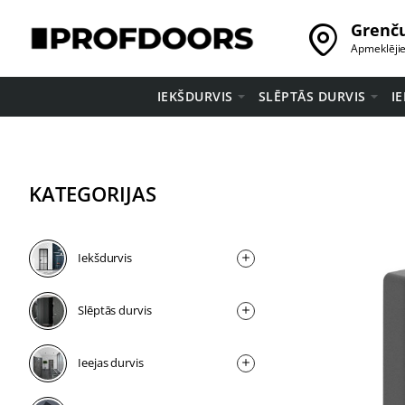
Grenču
Apmeklēji
IEKŠDURVIS
SLĒPTĀS DURVIS
I
KATEGORIJAS
Iekšdurvis
Slēptās durvis
Ieejas durvis