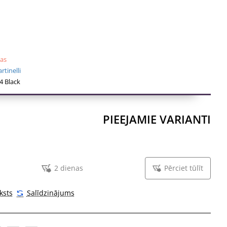
nas
tinelli
 Black
PIEEJAMIE VARIANTI
2 dienas
Pērciet tūlīt
ksts
Salīdzinājums