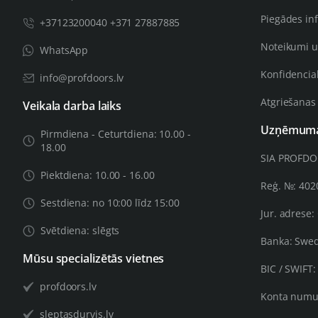
Piegādes in
+37123200040 +371 27887885
Noteikumi u
WhatsApp
Konfidencial
info@profdoors.lv
Atgriešanas
Veikala darba laiks
Uzņēmuma 
Pirmdiena - Ceturtdiena: 10.00 -
18.00
SIA PROFD
Piektdiena: 10.00 - 16.00
Reģ. №: 40
Sestdiena: no 10:00 līdz 15:00
Jur. adrese:
Svētdiena: slēgts
Banka: Swe
Mūsu specializētās vietnes
BIC / SWIFT
profdoors.lv
Konta numu
sleptasdurvis.lv