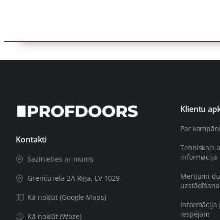
Klientu ap
Par kompān
Kontakti
Tehniskais 
informācija
Sazinieties ar mums
Mērījumi du
Grenču iela 2A Rīga, LV-1029
uzstādīšana
Kā nokļūt (Google Maps)
Informācija
iespējām
Kā nokļūt (Waze)