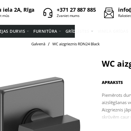
 iela 2A, Rīga
+371 27 887 885
info
et mūs
Zvaniet mums
Rakstie
EEJAS DURVIS
FURNITŪRA
GRĪDLĪSTES
VINILA GRĪDAS
home
Galvenā
WC aizgrieznis RDN24 Black
WC aiz
APRAKSTS
Piemērots durv
aizslēgšanas v
Aizgrieznis jā
skrūvēm caur s