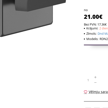
no
21.00€
Bez PVN: 17.36€
Krājumi:
2 die
Zīmols:
Dnd Mar
Modelis:
RDN24
Vēlmju sara