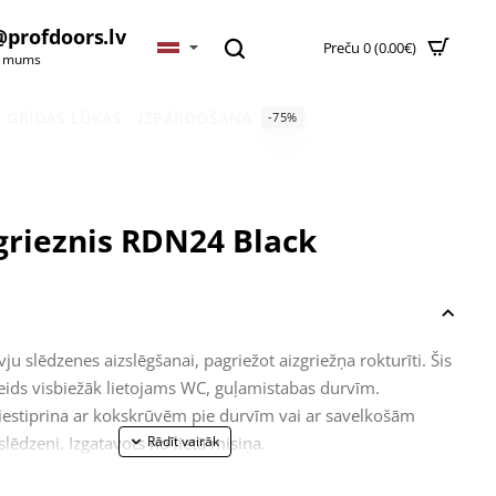
@profdoors.lv
Preču 0 (0.00€)
t mums
GRĪDAS LŪKAS
IZPĀRDOŠANA
-75%
grieznis RDN24 Black
ju slēdzenes aizslēgšanai, pagriežot aizgriežņa rokturīti. Šis
eids visbiežāk lietojams WC, guļamistabas durvīm.
piestiprina ar kokskrūvēm pie durvīm vai ar savelkošām
lēdzeni. Izgatavots no lietā misiņa.