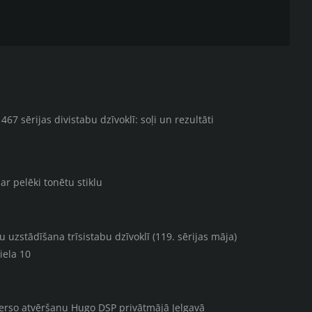
67 sērijas divistabu dzīvoklī: soļi un rezultāti
ar pelēki tonētu stiklu
uzstādīšana trīsistabu dzīvoklī (119. sērijas māja)
iela 10
verso atvēršanu Hugo DSP privātmājā Jelgavā