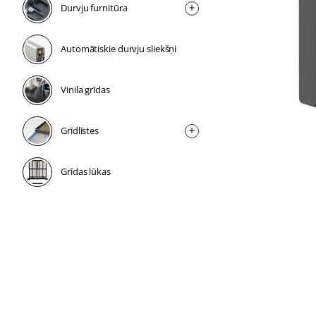
Durvju furnitūra
Automātiskie durvju sliekšņi
Vinila grīdas
Grīdlīstes
Grīdas lūkas
2 dienas
2 dienas