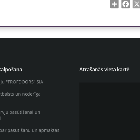
Share
Face
kalpošana
Atrašanās vieta kartē
iju "PROFDOORS" SIA
atbalsts un noderīga
rvju pasūtīšanai un
i
 par pasūtīšanu un apmaksas