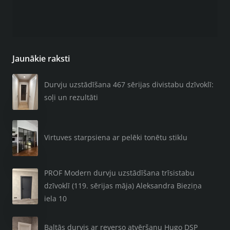
Jaunākie raksti
Durvju uzstādīšana 467 sērijas divistabu dzīvoklī:
soļi un rezultāti
Virtuves starpsiena ar pelēki tonētu stiklu
PROF Modern durvju uzstādīšana trīsistabu
dzīvoklī (119. sērijas māja) Aleksandra Bieziņa
iela 10
Baltās durvis ar reverso atvēršanu Hugo DSP