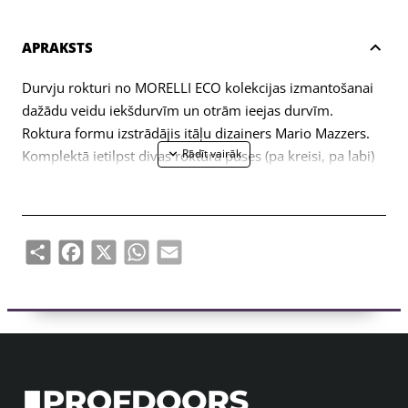
APRAKSTS
Durvju rokturi no MORELLI ECO kolekcijas izmantošanai
dažādu veidu iekšdurvīm un otrām ieejas durvīm.
Roktura formu izstrādājis itāļu dizainers Mario Mazzers.
Komplektā ietilpst divas roktura puses (pa kreisi, pa labi)
un stiprinājumu komplekts (savienojuma skrūves,
pašvītņojošas skrūves, kvadrātveida stienis, sešstūra
atslēga).
Share
Facebook
X
WhatsApp
Email