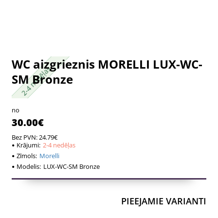
WC aizgrieznis MORELLI LUX-WC-
2-4 nedēļas
2-4 nedēļas
SM Bronze
no
30.00€
Bez PVN: 24.79€
Krājumi:
2-4 nedēļas
Zīmols:
Morelli
Modelis:
LUX-WC-SM Bronze
PIEEJAMIE VARIANTI