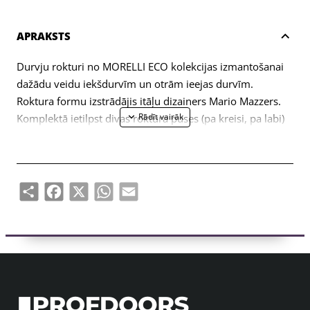
APRAKSTS
Durvju rokturi no MORELLI ECO kolekcijas izmantošanai
dažādu veidu iekšdurvīm un otrām ieejas durvīm.
Roktura formu izstrādājis itāļu dizainers Mario Mazzers.
Komplektā ietilpst divas roktura puses (pa kreisi, pa labi)
un stiprinājumu komplekts (savienojuma skrūves,
pašvītņojošas skrūves, kvadrātveida stienis, sešstūra
atslēga).
Share
Facebook
X
WhatsApp
Email