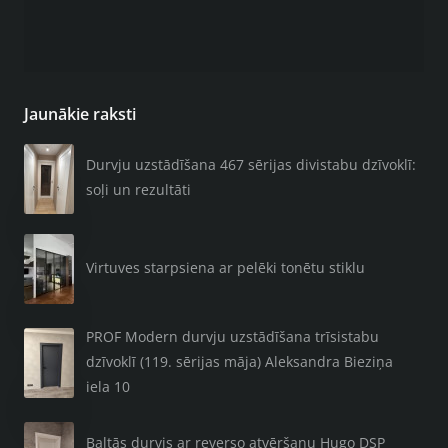
Jaunākie raksti
Durvju uzstādīšana 467 sērijas divistabu dzīvoklī:
soļi un rezultāti
Virtuves starpsiena ar pelēki tonētu stiklu
PROF Modern durvju uzstādīšana trīsistabu
dzīvoklī (119. sērijas māja) Aleksandra Bieziņa
iela 10
Baltās durvis ar reverso atvēršanu Hugo DSP