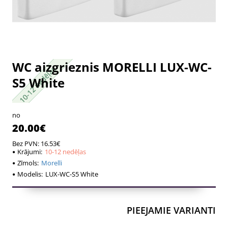
WC aizgrieznis MORELLI LUX-WC-
10-12 nedēļas
10-12 nedēļas
S5 White
no
20.00€
Bez PVN: 16.53€
Krājumi:
10-12 nedēļas
Zīmols:
Morelli
Modelis:
LUX-WC-S5 White
PIEEJAMIE VARIANTI