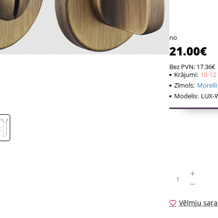
komplekts (sa
stienis, sešstū
no
21.00€
Bez PVN: 17.36€
Krājumi:
10-12
Zīmols:
Morelli
Modelis:
LUX-W
Vēlmju sara