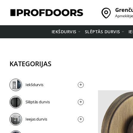
Grenču
Apmeklēji
IEKŠDURVIS
SLĒPTĀS DURVIS
I
KATEGORIJAS
Iekšdurvis
Slēptās durvis
Ieejas durvis