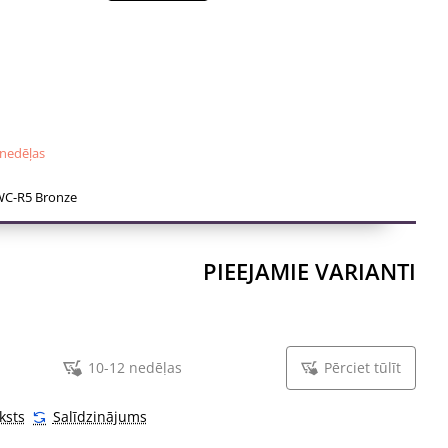
vienojuma skrūves, pašvītņojošas skrūves, kvadrātveida
ra atslēga).
 nedēļas
C-R5 Bronze
PIEEJAMIE VARIANTI
10-12 nedēļas
Pērciet tūlīt
ksts
Salīdzinājums