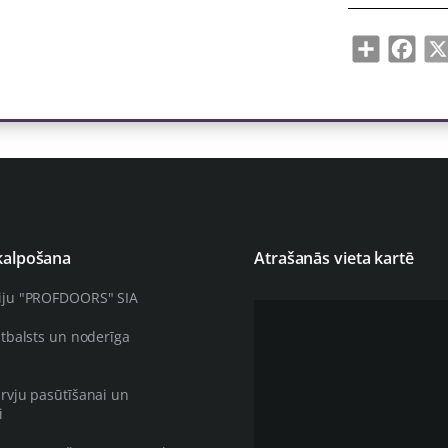
Share
Face
kalpošana
Atrašanās vieta kartē
iju "PROFDOORS" SIA
atbalsts un noderīga
rvju pasūtīšanai un
i