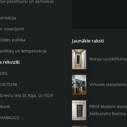
 par pasūtīšanu un apmaksas
formācija
n nosacījumi
itātes politika
Jaunākie raksti
 politika un kompensācija
Durvju uzstādīšana 4
rekvizīti
OORS
203075298
Virtuves starpsiena 
 Grenču iela 2E Rīga, LV-1029
PROF Modern durvju 
dbank
Aleksandra Bieziņa 
: HABALV22