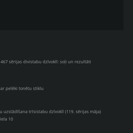
67 sērijas divistabu dzīvoklī: soļi un rezultāti
ar pelēki tonētu stiklu
uzstādīšana trīsistabu dzīvoklī (119. sērijas māja)
iela 10