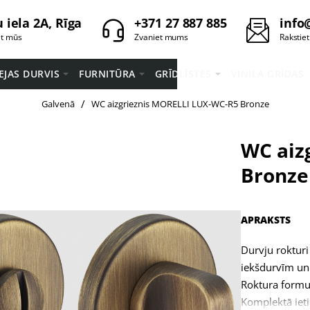
 iela 2A, Rīga
+371 27 887 885
info
et mūs
Zvaniet mums
Rakstie
EEJAS DURVIS
FURNITŪRA
GRĪDLĪSTES
VINILA GRĪDAS
home
Galvenā
WC aizgrieznis MORELLI LUX-WC-R5 Bronze
WC aiz
Bronze
APRAKSTS
Durvju roktur
iekšdurvīm un
Roktura formu 
Komplektā ieti