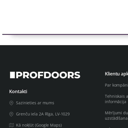
Klientu ap
Par kompān
Kontakti
Tehniskais 
informācija
Sazinieties ar mums
Mērījumi du
Grenču iela 2A Rīga, LV-1029
uzstādīšana
Kā nokļūt (Google Maps)