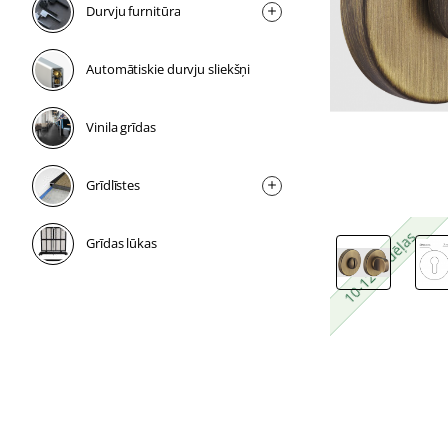
Durvju furnitūra
Automātiskie durvju sliekšņi
Vinila grīdas
Grīdlīstes
10-12 nedēļas
10-12 nedēļas
Grīdas lūkas