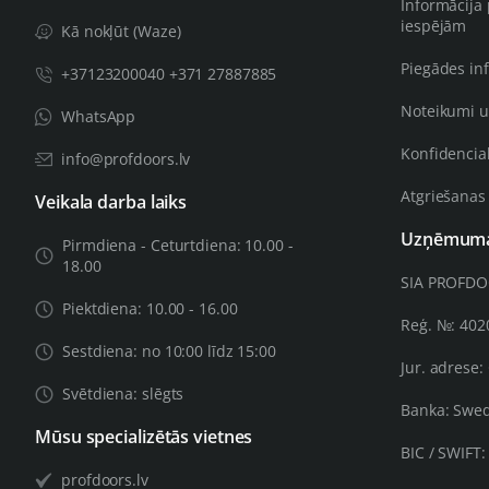
Informācija
iespējām
Kā nokļūt (Waze)
Piegādes in
+37123200040 +371 27887885
Noteikumi u
WhatsApp
Konfidencial
info@profdoors.lv
Atgriešanas
Veikala darba laiks
Uzņēmuma 
Pirmdiena - Ceturtdiena: 10.00 -
18.00
SIA PROFD
Piektdiena: 10.00 - 16.00
Reģ. №: 40
Sestdiena: no 10:00 līdz 15:00
Jur. adrese:
Svētdiena: slēgts
Banka: Swe
Mūsu specializētās vietnes
BIC / SWIFT
profdoors.lv