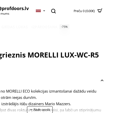
@profdoors.lv
Preču 0 (0.00€)
t mums
GRĪDAS LŪKAS
IZPĀRDOŠANA
-75%
grieznis MORELLI LUX-WC-R5
i no MORELLI ECO kolekcijas izmantošanai dažādu veidu
 otrām ieejas durvīm.
izstrādājis itāļu dizainers Mario Mazzers.
lpst divas roktura puses (pa kreisi, pa labi) un stiprinājumu