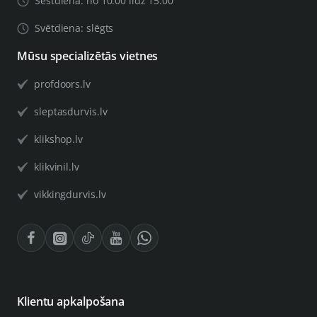
Sestdiena: no 10:00 līdz 15:00
Svētdiena: slēgts
Mūsu specializētās vietnes
profdoors.lv
sleptasdurvis.lv
klikshop.lv
klikvinil.lv
vikkingdurvis.lv
Klientu apkalpošana