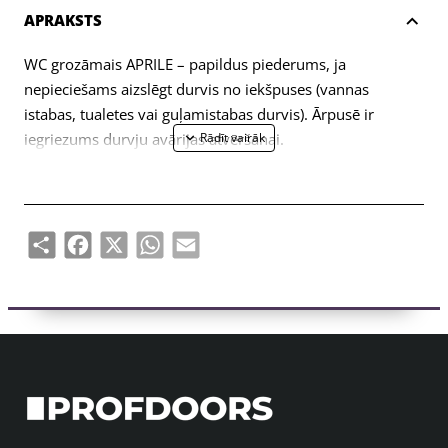
APRAKSTS
WC grozāmais APRILE – papildus piederums, ja
nepieciešams aizslēgt durvis no iekšpuses (vannas
istabas, tualetes vai guļamistabas durvis). Ārpusē ir
iegriezums durvju avārijas atvēršanai.
Eņģe paredzēta 38-44mm biezām durvju vērtnēm. WC
grozāmā savienojuma ass ir 4x4mm (ar iespēju to
izgatavot 6x6mm, izmantojot reduktoru). Grozāmais ir
Share
Facebook
X
WhatsApp
Email
aprīkots ar 7 mm biezām metāla rozetēm.
Komplektā ietilpst:
– divi adapteri ar 7 mm biezām apdares rozetēm;
– 4x4mm diametra vīšanas stienis;
– 2 gab M4 caururbuma skrūves;
– 1 sešstūra skrūve un 3 mm sešstūra atslēga;