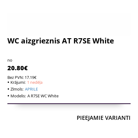
WC aizgrieznis AT R7SE White
1 nedēļa
1 nedēļa
no
20.80€
Bez PVN: 17.19€
Krājumi:
1 nedēļa
Zīmols:
APRILE
Modelis:
A R7SE WC White
PIEEJAMIE VARIANTI