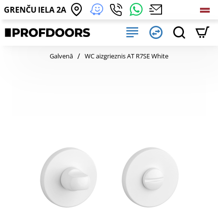
GRENČU IELA 2A
home
Galvenā
WC aizgrieznis AT R7SE White