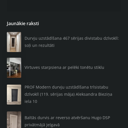
Jaunākie raksti
Durvju uzstādīšana 467 sērijas divistabu dzīvoklī:
soļi un rezultāti
Virtuves starpsiena ar pelēki tonētu stiklu
PROF Modern durvju uzstādīšana trīsistabu
dzīvoklī (119. sērijas māja) Aleksandra Bieziņa
iela 10
Baltās durvis ar reverso atvēršanu Hugo DSP
privātmājā Jelgavā