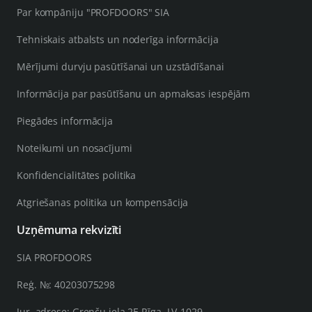
Par kompāniju "PROFDOORS" SIA
Tehniskais atbalsts un noderīga informācija
Mērījumi durvju pasūtīšanai un uzstādīšanai
Informācija par pasūtīšanu un apmaksas iespējām
Piegādes informācija
Noteikumi un nosacījumi
Konfidencialitātes politika
Atgriešanas politika un kompensācija
Uzņēmuma rekvizīti
SIA PROFDOORS
Reģ. №: 40203075298
Jur. adrese: Grenču iela 2E Rīga, LV-1029