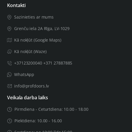
Ja Jūsu durvju vērtne būs biezāka par 44mm, Jums būs
Kontakti
nepieciešams biezāks durvju uzstādīšanas komplekts,
Sazinieties ar mums
svarīgu saistīto informāciju atstājiet pasūtījuma piezīmēs,
tai skaitā durvju vērtnes biezumu. Pēc Jūsu sniegtās
Grenču iela 2A Rīga, LV-1029
informācijas pārbaudes mēs Jūs informēsim, vai varam
Kā nokļūt (Google Maps)
nokomplektēt preci vajadzīgā biezuma durvīm.
Kā nokļūt (Waze)
+37123200040 +371 27887885
WhatsApp
info@profdoors.lv
Veikala darba laiks
Pirmdiena - Ceturtdiena: 10.00 - 18.00
Piektdiena: 10.00 - 16.00