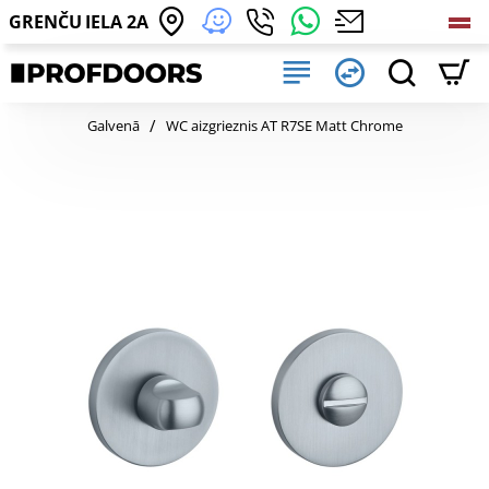
GRENČU IELA 2A
home
Galvenā
WC aizgrieznis AT R7SE Matt Chrome