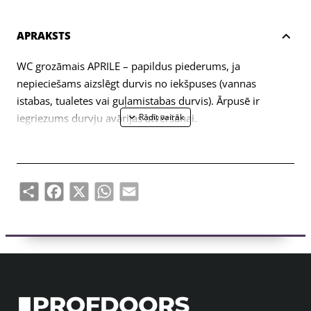
APRAKSTS
WC grozāmais APRILE – papildus piederums, ja
nepieciešams aizslēgt durvis no iekšpuses (vannas
istabas, tualetes vai guļamistabas durvis). Ārpusē ir
iegriezums durvju avārijas atvēršanai.
Eņģe paredzēta 38-44mm biezām durvju vērtnēm. WC
grozāmā savienojuma ass ir 4x4mm (ar iespēju to
izgatavot 6x6mm, izmantojot reduktoru). Grozāmais ir
Share
Facebook
X
WhatsApp
Email
aprīkots ar 7 mm biezām metāla rozetēm.
Komplektā ietilpst:
– divi adapteri ar 7 mm biezām apdares rozetēm;
– 4x4mm diametra vīšanas stienis;
– 2 gab M4 caururbuma skrūves;
– 1 sešstūra skrūve un 3 mm sešstūra atslēga;