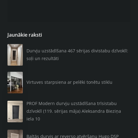
Jaunākie raksti
Durvju uzstādīšana 467 sērijas divistabu dzīvoklī:
soļi un rezultāti
Virtuves starpsiena ar pelēki tonētu stiklu
PROF Modern durvju uzstādīšana trīsistabu
dzīvoklī (119. sērijas māja) Aleksandra Bieziņa
iela 10
Baltās durvis ar reverso atvēršanu Hugo DSP