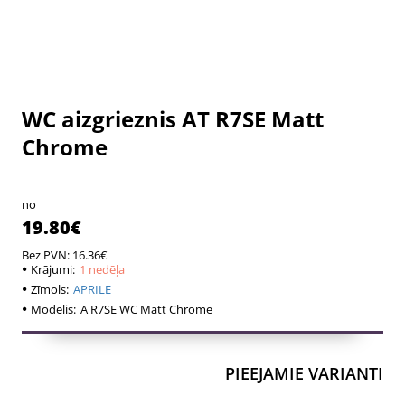
WC aizgrieznis AT R7SE Matt
1 nedēļa
1 nedēļa
Chrome
no
19.80€
Bez PVN: 16.36€
Krājumi:
1 nedēļa
Zīmols:
APRILE
Modelis:
A R7SE WC Matt Chrome
PIEEJAMIE VARIANTI