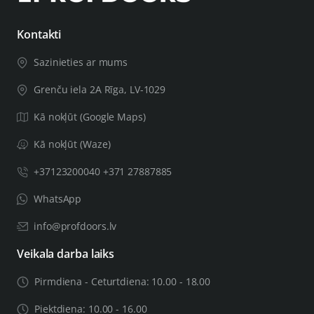
Ja Jūsu durvju vērtne būs biezāka par 44mm, Jums būs
Kontakti
nepieciešams biezāks durvju uzstādīšanas komplekts,
Sazinieties ar mums
svarīgu saistīto informāciju atstājiet pasūtījuma piezīmēs,
tai skaitā durvju vērtnes biezumu. Pēc Jūsu sniegtās
Grenču iela 2A Rīga, LV-1029
informācijas pārbaudes mēs Jūs informēsim, vai varam
Kā nokļūt (Google Maps)
nokomplektēt preci vajadzīgā biezuma durvīm.
Kā nokļūt (Waze)
+37123200040 +371 27887885
WhatsApp
info@profdoors.lv
Veikala darba laiks
Pirmdiena - Ceturtdiena: 10.00 - 18.00
Piektdiena: 10.00 - 16.00