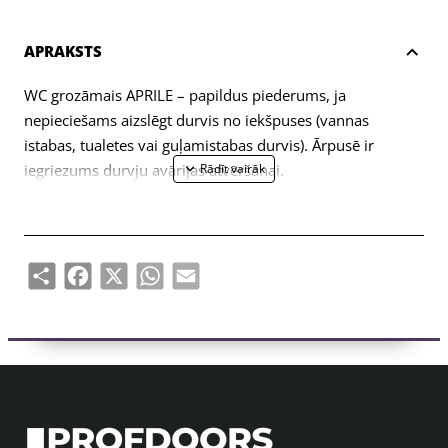
APRAKSTS
WC grozāmais APRILE – papildus piederums, ja
nepieciešams aizslēgt durvis no iekšpuses (vannas
istabas, tualetes vai guļamistabas durvis). Ārpusē ir
iegriezums durvju avārijas atvēršanai.
Eņģe paredzēta 38-44mm biezām durvju vērtnēm. WC
grozāmā savienojuma ass ir 4x4mm (ar iespēju to
izgatavot 6x6mm, izmantojot reduktoru). Grozāmais ir
Share
Facebook
X
WhatsApp
Email
aprīkots ar 7 mm biezām metāla rozetēm.
Komplektā ietilpst:
– divi adapteri ar 7 mm biezām apdares rozetēm;
– 4x4mm diametra vīšanas stienis;
– 2 gab M4 caururbuma skrūves;
– 1 sešstūra skrūve un 3 mm sešstūra atslēga;