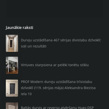
Jaunākie raksti
Durvju uzstādīšana 467 sērijas divistabu dzīvoklī:
soļi un rezultāti
Virtuves starpsiena ar pelēki tonētu stiklu
PROF Modern durvju uzstādīšana trīsistabu
dzīvoklī (119. sērijas māja) Aleksandra Bieziņa
iela 10
Baltās durvis ar reverso atvēršanu Hugo DSP