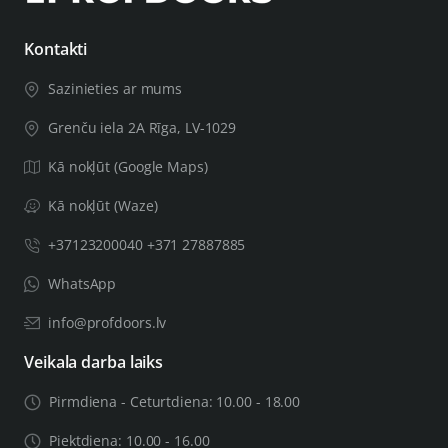
Ja Jūsu durvju vērtne būs biezāka par 44mm, Jums būs
Kontakti
nepieciešams biezāks durvju uzstādīšanas komplekts,
Sazinieties ar mums
svarīgu saistīto informāciju atstājiet pasūtījuma piezīmēs,
tai skaitā durvju vērtnes biezumu. Pēc Jūsu sniegtās
Grenču iela 2A Rīga, LV-1029
informācijas pārbaudes mēs Jūs informēsim, vai varam
Kā nokļūt (Google Maps)
nokomplektēt preci vajadzīgā biezuma durvīm.
Kā nokļūt (Waze)
+37123200040 +371 27887885
WhatsApp
info@profdoors.lv
Veikala darba laiks
Pirmdiena - Ceturtdiena: 10.00 - 18.00
Piektdiena: 10.00 - 16.00