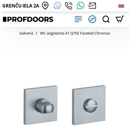
GRENČU IELA 2A
home
Galvenā
WC aizgrieznis AT Q7SE Faceted Chromas