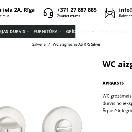
 iela 2A, Rīga
+371 27 887 885
info
et mūs
Zvaniet mums
Rakstie
EEJAS DURVIS
FURNITŪRA
GRĪDLĪSTES
VINILA GRĪDAS
home
Galvenā
WC aizgrieznis AS R7S Silver
WC aizg
APRAKSTS
WC grozāmais 
durvis no iekš
Ārpusē ir iegr
Eņģe paredzē