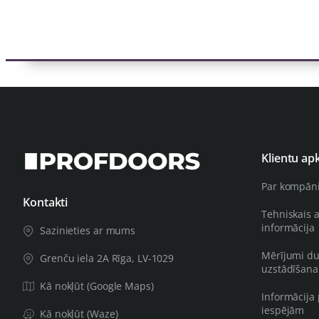
Klientu ap
Par kompān
Kontakti
Tehniskais 
informācija
Sazinieties ar mums
Mērījumi du
Grenču iela 2A Rīga, LV-1029
uzstādīšana
Kā nokļūt (Google Maps)
Informācija
iespējām
Kā nokļūt (Waze)