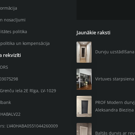
formācija
n nosacījumi
itātes politika
Jaunākie raksti
 politika un kompensācija
Durvju uzstādīšana 4
rekvizīti
OORS
203075298
Virtuves starpsiena 
 Grenču iela 2E Rīga, LV-1029
PROF Modern durvju 
dbank
Aleksandra Bieziņa 
: HABALV22
rs: LV40HABA0551044260009
Baltās durvis ar re