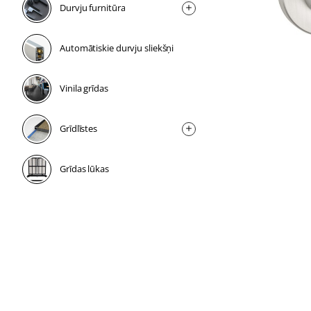
Durvju furnitūra
Automātiskie durvju sliekšņi
Vinila grīdas
Grīdlīstes
Grīdas lūkas
1 nedēļa
1 nedēļa