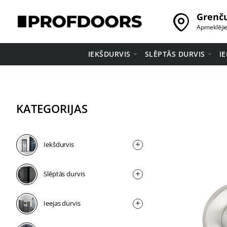
Grenču
Apmeklēji
IEKŠDURVIS
SLĒPTĀS DURVIS
I
KATEGORIJAS
Iekšdurvis
Slēptās durvis
Ieejas durvis