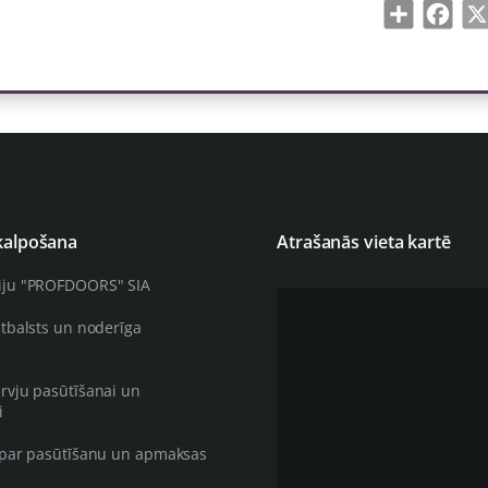
Share
Face
kalpošana
Atrašanās vieta kartē
iju "PROFDOORS" SIA
atbalsts un noderīga
rvju pasūtīšanai un
i
 par pasūtīšanu un apmaksas