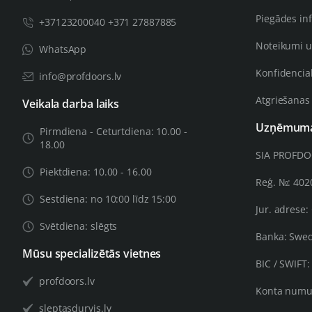
Piegādes in
+37123200040 +371 27887885
Noteikumi u
WhatsApp
Konfidencial
info@profdoors.lv
Atgriešanas
Veikala darba laiks
Uzņēmuma 
Pirmdiena - Ceturtdiena: 10.00 -
18.00
SIA PROFD
Piektdiena: 10.00 - 16.00
Reģ. №: 40
Sestdiena: no 10:00 līdz 15:00
Jur. adrese:
Svētdiena: slēgts
Banka: Swe
Mūsu specializētās vietnes
BIC / SWIFT
profdoors.lv
Konta numu
sleptasdurvis.lv