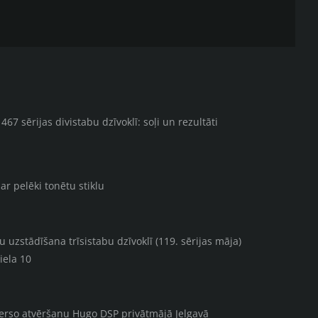
67 sērijas divistabu dzīvoklī: soļi un rezultāti
ar pelēki tonētu stiklu
uzstādīšana trīsistabu dzīvoklī (119. sērijas māja)
iela 10
verso atvēršanu Hugo DSP privātmājā Jelgavā