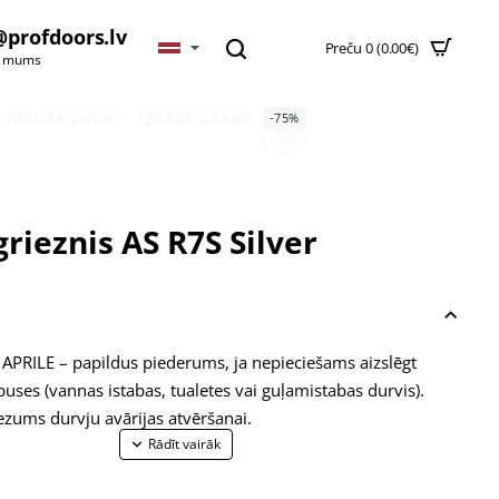
@profdoors.lv
Preču 0 (0.00€)
t mums
GRĪDAS LŪKAS
IZPĀRDOŠANA
-75%
rieznis AS R7S Silver
APRILE – papildus piederums, ja nepieciešams aizslēgt
puses (vannas istabas, tualetes vai guļamistabas durvis).
iezums durvju avārijas atvēršanai.
ta 38-44mm biezām durvju vērtnēm. WC grozāmā