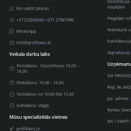
Informācija
iespējām
Kā nokļūt (Waze)
Piegādes in
+37123200040 +371 27887885
Noteikumi u
WhatsApp
Konfidencial
info@profdoors.lv
Atgriešanas
Veikala darba laiks
Uzņēmuma 
Pirmdiena - Ceturtdiena: 10.00 -
18.00
SIA PROFD
Piektdiena: 10.00 - 16.00
Reģ. №: 40
Sestdiena: no 10:00 līdz 15:00
Jur. adrese:
Svētdiena: slēgts
Banka: Swe
Mūsu specializētās vietnes
BIC / SWIFT
profdoors.lv