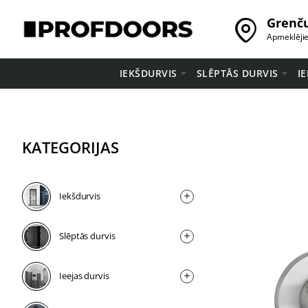
Grenču
Apmeklēji
IEKŠDURVIS
SLĒPTĀS DURVIS
I
KATEGORIJAS
Iekšdurvis
Slēptās durvis
Ieejas durvis