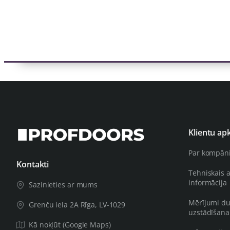
Klientu ap
Par kompān
Kontakti
Tehniskais 
informācija
Sazinieties ar mums
Mērījumi du
Grenču iela 2A Rīga, LV-1029
uzstādīšana
Kā nokļūt (Google Maps)