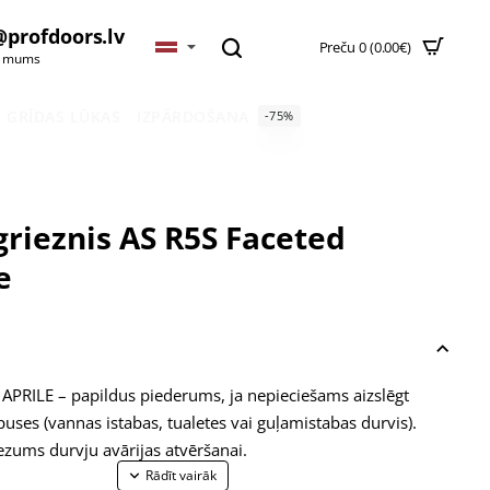
@profdoors.lv
Preču 0 (0.00€)
t mums
GRĪDAS LŪKAS
IZPĀRDOŠANA
-75%
grieznis AS R5S Faceted
e
APRILE – papildus piederums, ja nepieciešams aizslēgt
puses (vannas istabas, tualetes vai guļamistabas durvis).
iezums durvju avārijas atvēršanai.