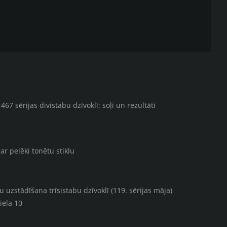
67 sērijas divistabu dzīvoklī: soļi un rezultāti
ar pelēki tonētu stiklu
uzstādīšana trīsistabu dzīvoklī (119. sērijas māja)
iela 10