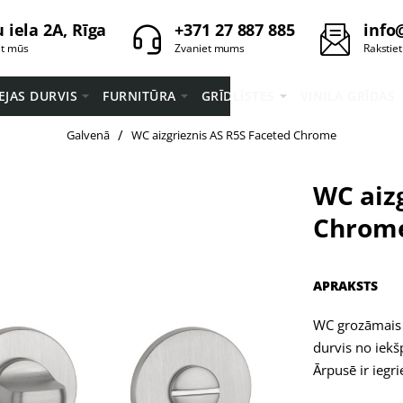
 iela 2A, Rīga
+371 27 887 885
info
et mūs
Zvaniet mums
Rakstie
EEJAS DURVIS
FURNITŪRA
GRĪDLĪSTES
VINILA GRĪDAS
home
Galvenā
WC aizgrieznis AS R5S Faceted Chrome
WC aiz
Chrom
APRAKSTS
WC grozāmais 
durvis no iekš
Ārpusē ir iegr