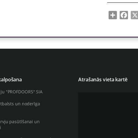
Share
Face
kalpošana
Atrašanās vieta kartē
iju "PROFDOORS" SIA
atbalsts un noderīga
rvju pasūtīšanai un
i