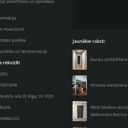
 par pasūtīšanu un apmaksas
formācija
n nosacījumi
itātes politika
Jaunākie raksti
 politika un kompensācija
Durvju uzstādīšana 4
rekvizīti
OORS
203075298
Virtuves starpsiena 
 Grenču iela 2E Rīga, LV-1029
PROF Modern durvju 
dbank
Aleksandra Bieziņa 
: HABALV22