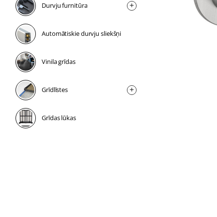
Durvju furnitūra
Automātiskie durvju sliekšņi
Vinila grīdas
Grīdlīstes
Grīdas lūkas
1 nedēļa
1 nedēļa