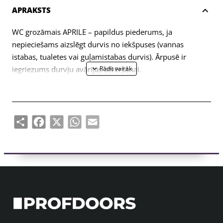
APRAKSTS
WC grozāmais APRILE – papildus piederums, ja
nepieciešams aizslēgt durvis no iekšpuses (vannas
istabas, tualetes vai guļamistabas durvis). Ārpusē ir
iegriezums durvju avārijas atvēršanai.
Eņģe paredzēta 38-44mm biezām durvju vērtnēm. WC
grozāmā savienojuma ass ir 4x4mm (ar iespēju to
izgatavot 6x6mm, izmantojot reduktoru). Grozāmais ir
Share
Facebook
X
WhatsApp
Email
aprīkots ar 5 mm biezām metāla rozetēm.
Komplektā ietilpst:
– divi adapteri ar 5 mm biezām apdares rozetēm;
– 4x4mm diametra vīšanas stienis;
– 2 gab M4 caururbuma skrūves;
– 1 sešstūra skrūve un 3 mm sešstūra atslēga;