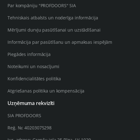
Par kompāniju "PROFDOORS" SIA
Tehniskais atbalsts un noderīga informācija
Mērījumi durvju pasūtīšanai un uzstādīšanai
Informācija par pasūtīšanu un apmaksas iespējām
Piegādes informācija
Noteikumi un nosacījumi
Konfidencialitātes politika
Atgriešanas politika un kompensācija
Uzņēmuma rekvizīti
SIA PROFDOORS
Reģ. №: 40203075298
Jur. adrese: Grenču iela 2E Rīga, LV-1029