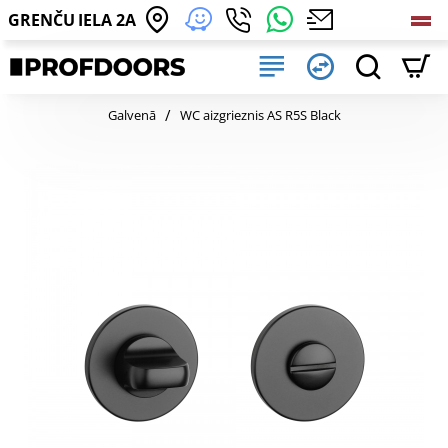
GRENČU IELA 2A
home
Galvenā
WC aizgrieznis AS R5S Black