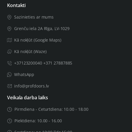
Ja Jūsu durvju vērtne būs biezāka par 44mm, Jums būs
Kontakti
nepieciešams biezāks durvju uzstādīšanas komplekts,
Sazinieties ar mums
svarīgu saistīto informāciju atstājiet pasūtījuma piezīmēs,
tai skaitā durvju vērtnes biezumu. Pēc Jūsu sniegtās
Grenču iela 2A Rīga, LV-1029
informācijas pārbaudes mēs Jūs informēsim, vai varam
Kā nokļūt (Google Maps)
nokomplektēt preci vajadzīgā biezuma durvīm.
Kā nokļūt (Waze)
+37123200040 +371 27887885
WhatsApp
info@profdoors.lv
Veikala darba laiks
Pirmdiena - Ceturtdiena: 10.00 - 18.00
Piektdiena: 10.00 - 16.00