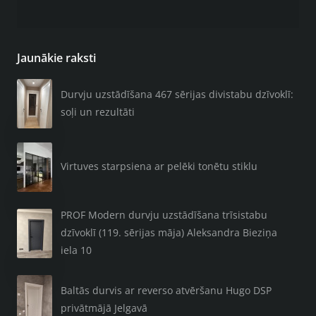
Jaunākie raksti
Durvju uzstādīšana 467 sērijas divistabu dzīvoklī:
soļi un rezultāti
Virtuves starpsiena ar pelēki tonētu stiklu
PROF Modern durvju uzstādīšana trīsistabu
dzīvoklī (119. sērijas māja) Aleksandra Bieziņa
iela 10
Baltās durvis ar reverso atvēršanu Hugo DSP
privātmājā Jelgavā