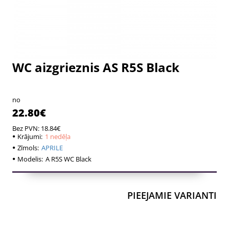
WC aizgrieznis AS R5S Black
1 nedēļa
1 nedēļa
no
22.80€
Bez PVN: 18.84€
Krājumi:
1 nedēļa
Zīmols:
APRILE
Modelis:
A R5S WC Black
PIEEJAMIE VARIANTI