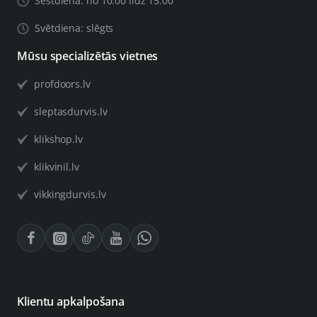
Sestdiena: no 10:00 līdz 15:00
Svētdiena: slēgts
Mūsu specializētās vietnes
profdoors.lv
sleptasdurvis.lv
klikshop.lv
klikvinil.lv
vikkingdurvis.lv
Klientu apkalpošana