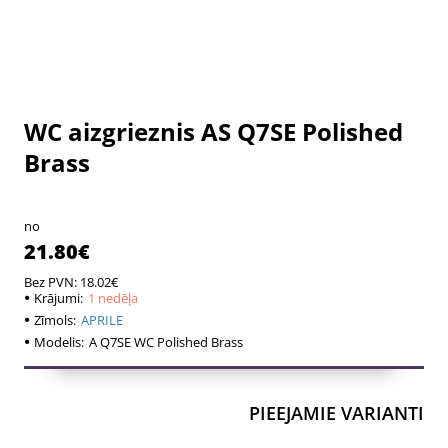
WC aizgrieznis AS Q7SE Polished
1 nedēļa
1 nedēļa
Brass
no
21.80€
Bez PVN: 18.02€
Krājumi:
1 nedēļa
Zīmols:
APRILE
Modelis:
A Q7SE WC Polished Brass
PIEEJAMIE VARIANTI