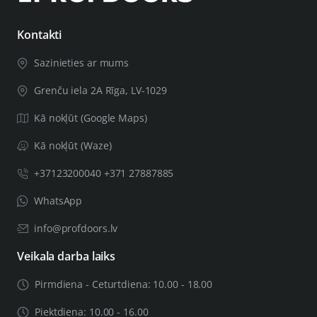
Ja Jūsu durvju vērtne būs biezāka par 44mm, Jums būs
Kontakti
nepieciešams biezāks durvju uzstādīšanas komplekts,
Sazinieties ar mums
svarīgu saistīto informāciju atstājiet pasūtījuma piezīmēs,
tai skaitā durvju vērtnes biezumu. Pēc Jūsu sniegtās
Grenču iela 2A Rīga, LV-1029
informācijas pārbaudes mēs Jūs informēsim, vai varam
Kā nokļūt (Google Maps)
nokomplektēt preci vajadzīgā biezuma durvīm.
Kā nokļūt (Waze)
+37123200040 +371 27887885
WhatsApp
info@profdoors.lv
Veikala darba laiks
Pirmdiena - Ceturtdiena: 10.00 - 18.00
Piektdiena: 10.00 - 16.00