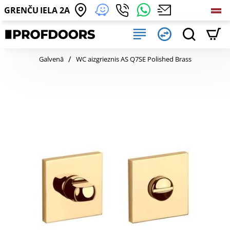
GRENČU IELA 2A
home
Galvenā
WC aizgrieznis AS Q7SE Polished Brass