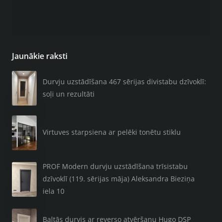
Jaunākie raksti
Durvju uzstādīšana 467 sērijas divistabu dzīvoklī:
soļi un rezultāti
Virtuves starpsiena ar pelēki tonētu stiklu
PROF Modern durvju uzstādīšana trīsistabu
dzīvoklī (119. sērijas māja) Aleksandra Bieziņa
iela 10
Baltās durvis ar reverso atvēršanu Hugo DSP