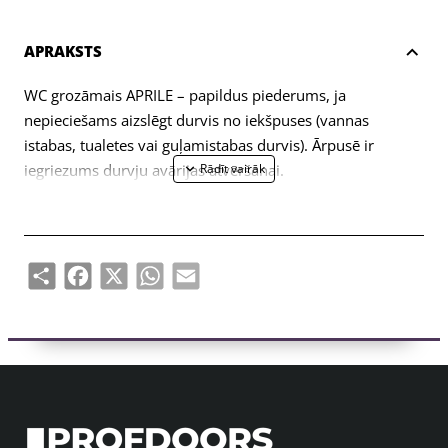
APRAKSTS
WC grozāmais APRILE – papildus piederums, ja
nepieciešams aizslēgt durvis no iekšpuses (vannas
istabas, tualetes vai guļamistabas durvis). Ārpusē ir
iegriezums durvju avārijas atvēršanai.
Eņģe paredzēta 38-44mm biezām durvju vērtnēm. WC
grozāmā savienojuma ass ir 4x4mm (ar iespēju to
izgatavot 6x6mm, izmantojot reduktoru). Grozāmais ir
Share
Facebook
X
WhatsApp
Email
aprīkots ar 7 mm biezām metāla rozetēm.
Komplektā ietilpst:
– divi adapteri ar 7 mm biezām apdares rozetēm;
– 4x4mm diametra vīšanas stienis;
– 2 gab M4 caururbuma skrūves;
– 1 sešstūra skrūve un 3 mm sešstūra atslēga;