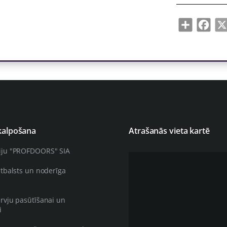
Share
Face
kalpošana
Atrašanās vieta kartē
iju "PROFDOORS" SIA
atbalsts un noderīga
rvju pasūtīšanai un
i