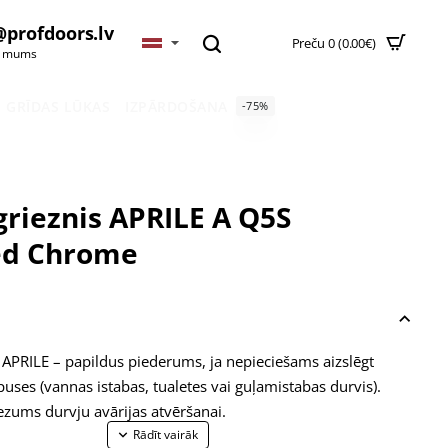
@profdoors.lv
Preču 0 (0.00€)
t mums
GRĪDAS LŪKAS
IZPĀRDOŠANA
-75%
grieznis APRILE A Q5S
ed Chrome
APRILE – papildus piederums, ja nepieciešams aizslēgt
puses (vannas istabas, tualetes vai guļamistabas durvis).
iezums durvju avārijas atvēršanai.