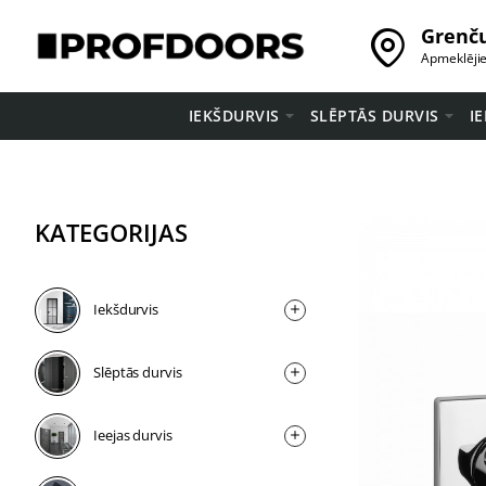
Grenču
Apmeklēji
IEKŠDURVIS
SLĒPTĀS DURVIS
I
KATEGORIJAS
Iekšdurvis
Slēptās durvis
Ieejas durvis