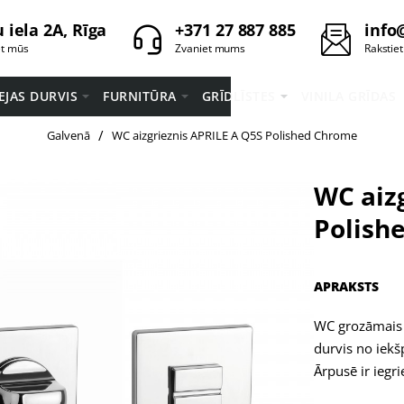
 iela 2A, Rīga
+371 27 887 885
info
et mūs
Zvaniet mums
Rakstie
EEJAS DURVIS
FURNITŪRA
GRĪDLĪSTES
VINILA GRĪDAS
home
Galvenā
WC aizgrieznis APRILE A Q5S Polished Chrome
WC aiz
Polish
APRAKSTS
WC grozāmais 
durvis no iekš
Ārpusē ir iegr