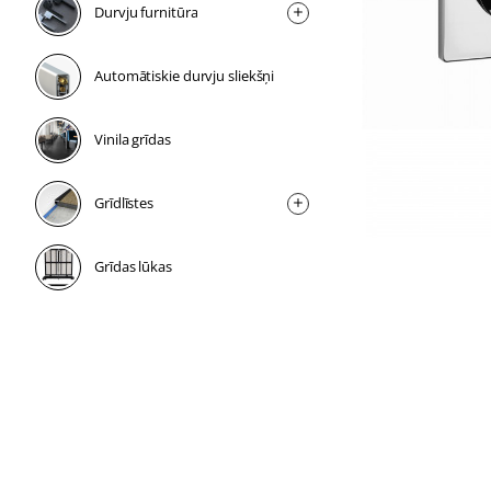
Durvju furnitūra
Automātiskie durvju sliekšņi
Vinila grīdas
Grīdlīstes
Grīdas lūkas
1 nedēļa
1 nedēļa