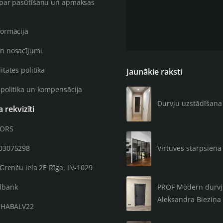
 par pasūtīšanu un apmaksas
formācija
n nosacījumi
itātes politika
Jaunākie raksti
 politika un kompensācija
Durvju uzstādīšana 4
rekvizīti
OORS
203075298
Virtuves starpsiena 
 Grenču iela 2E Rīga, LV-1029
PROF Modern durvju 
dbank
Aleksandra Bieziņa 
: HABALV22