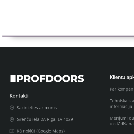
Klientu ap
Par kompān
Kontakti
Tehniskais 
informācija
Sazinieties ar mums
Mērījumi du
Grenču iela 2A Rīga, LV-1029
uzstādīšana
Kā nokļūt (Google Maps)