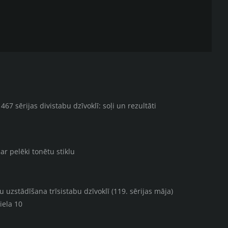
67 sērijas divistabu dzīvoklī: soļi un rezultāti
ar pelēki tonētu stiklu
uzstādīšana trīsistabu dzīvoklī (119. sērijas māja)
iela 10