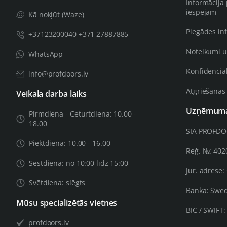
Informācija
iespējām
Kā nokļūt (Waze)
Piegādes in
+37123200040 +371 27887885
Noteikumi u
WhatsApp
Konfidencial
info@profdoors.lv
Atgriešanas
Veikala darba laiks
Uzņēmuma 
Pirmdiena - Ceturtdiena: 10.00 -
18.00
SIA PROFD
Piektdiena: 10.00 - 16.00
Reģ. №: 40
Sestdiena: no 10:00 līdz 15:00
Jur. adrese:
Svētdiena: slēgts
Banka: Swe
Mūsu specializētās vietnes
BIC / SWIFT
profdoors.lv