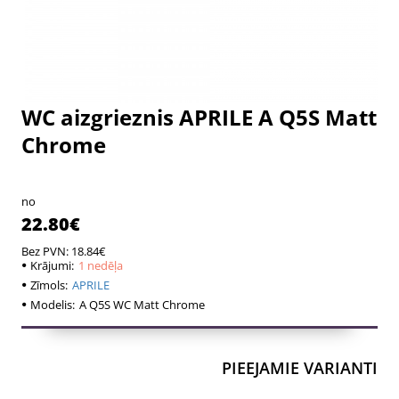
WC aizgrieznis APRILE A Q5S Matt
1 nedēļa
1 nedēļa
Chrome
no
22.80€
Bez PVN: 18.84€
Krājumi:
1 nedēļa
Zīmols:
APRILE
Modelis:
A Q5S WC Matt Chrome
PIEEJAMIE VARIANTI