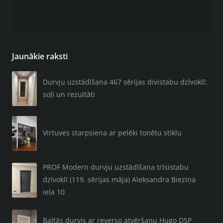
Jaunākie raksti
Durvju uzstādīšana 467 sērijas divistabu dzīvoklī:
soļi un rezultāti
Virtuves starpsiena ar pelēki tonētu stiklu
PROF Modern durvju uzstādīšana trīsistabu
dzīvoklī (119. sērijas māja) Aleksandra Bieziņa
iela 10
Baltās durvis ar reverso atvēršanu Hugo DSP