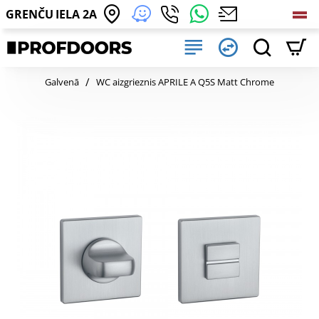
GRENČU IELA 2A
home
Galvenā
WC aizgrieznis APRILE A Q5S Matt Chrome