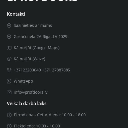
Ja Jūsu durvju vērtne būs biezāka par 44mm, Jums būs
Kontakti
nepieciešams biezāks durvju uzstādīšanas komplekts,
Sazinieties ar mums
svarīgu saistīto informāciju atstājiet pasūtījuma piezīmēs,
tai skaitā durvju vērtnes biezumu. Pēc Jūsu sniegtās
Grenču iela 2A Rīga, LV-1029
informācijas pārbaudes mēs Jūs informēsim, vai varam
Kā nokļūt (Google Maps)
nokomplektēt preci vajadzīgā biezuma durvīm.
Kā nokļūt (Waze)
+37123200040 +371 27887885
WhatsApp
info@profdoors.lv
Veikala darba laiks
Pirmdiena - Ceturtdiena: 10.00 - 18.00
Piektdiena: 10.00 - 16.00