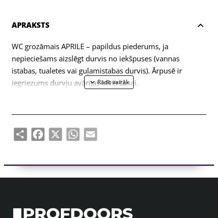
APRAKSTS
WC grozāmais APRILE – papildus piederums, ja
nepieciešams aizslēgt durvis no iekšpuses (vannas
istabas, tualetes vai guļamistabas durvis). Ārpusē ir
iegriezums durvju avārijas atvēršanai.
Eņģe paredzēta 38-44mm biezām durvju vērtnēm. WC
grozāmā savienojuma ass ir 4x4mm (ar iespēju to
izgatavot 6x6mm, izmantojot reduktoru). Grozāmais ir
Share
Facebook
X
WhatsApp
Email
aprīkots ar 5mm biezām metāla rozetēm.
Komplektā ietilpst:
– divi adapteri ar 5 mm biezām apdares rozetēm;
– 4x4mm diametra vīšanas stienis;
– 2 gab M4 caururbuma skrūves;
– 1 sešstūra skrūve un 3 mm sešstūra atslēga;