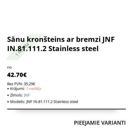
Sānu kronšteins ar bremzi JNF
1 nedēļa
1 nedēļa
IN.81.111.2 Stainless steel
no
42.70€
Bez PVN: 35.29€
Krājumi:
1 nedēļa
Zīmols:
JNF
Modelis:
JNF IN.81.111.2 Stainless steel
PIEEJAMIE VARIANTI