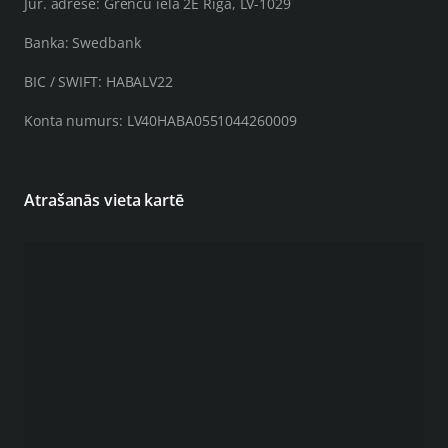
Jur. adrese: Grenču iela 2E Rīga, LV-1029
Banka: Swedbank
BIC / SWIFT: HABALV22
Konta numurs: LV40HABA0551044260009
Atrašanās vieta kartē