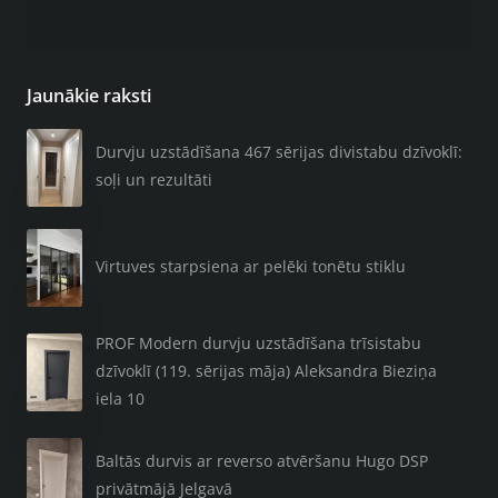
Jaunākie raksti
Durvju uzstādīšana 467 sērijas divistabu dzīvoklī:
soļi un rezultāti
Virtuves starpsiena ar pelēki tonētu stiklu
PROF Modern durvju uzstādīšana trīsistabu
dzīvoklī (119. sērijas māja) Aleksandra Bieziņa
iela 10
Baltās durvis ar reverso atvēršanu Hugo DSP
privātmājā Jelgavā