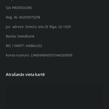
SIA PROFDOORS
Reģ. №: 40203075298
Jur. adrese: Grenču iela 2E Rīga, LV-1029
Banka: Swedbank
BIC / SWIFT: HABALV22
Konta numurs: LV40HABA0551044260009
Atrašanās vieta kartē