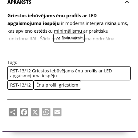
APRAKSTS
Griestos iebūvējams ēnu profils ar LED
apgaismojuma iespēju
ir moderns interjera risinājums,
kas apvieno estētisku minimālismu ar praktisku
funkcionalitāti. Šāda profila uzstādīšana nodrošina
elegantu “peldošu” griestu efektu un vienlaikus ļauj
integrēt LED apgaismojumu, radot unikālu atmosfēru
telpā.
Tagi:
Izgatavots no kvalitatīva alumīnija, profils ir izturīgs,
RST-13/12 Griestos iebūvējams ēnu profils ar LED
apgaismojuma iespēju
precīzs un piemērots dažādiem griestu apdares veidiem.
Priekšrocības:
RST-13/12
Ēnu profili griestiem
– Minimālistisks dizains ar LED apgaismojuma iespēju
– Tīras līnijas un perfekta apdare
– Augstas kvalitātes alumīnija konstrukcija
Share
Facebook
X
WhatsApp
Email
– Ideāli piemērots mūsdienīgiem interjeriem
Specifikācija