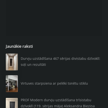
Jaunākie raksti
Durvju uzstādīšana 467 sērijas divistabu dzīvoklī:
soļi un rezultāti
Virtuves starpsiena ar pelēki tonētu stiklu
PROF Modern durvju uzstādīšana trīsistabu
dzīvoklī (119. sērijas māja) Aleksandra Bieziņa