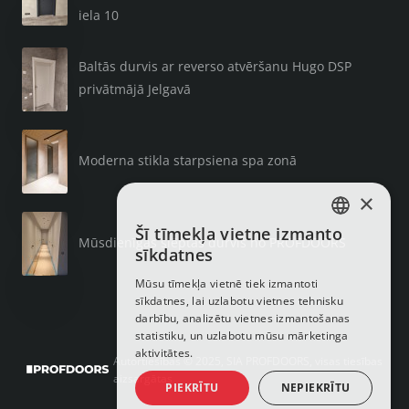
iela 10
Baltās durvis ar reverso atvēršanu Hugo DSP
privātmājā Jelgavā
Moderna stikla starpsiena spa zonā
×
Šī tīmekļa vietne izmanto
LATVIAN
Mūsdienīgas slēptās durvis no PROFDOORS
sīkdatnes
RUSSIAN
Mūsu tīmekļa vietnē tiek izmantoti
sīkdatnes, lai uzlabotu vietnes tehnisku
ENGLISH
darbību, analizētu vietnes izmantošanas
statistiku, un uzlabotu mūsu mārketinga
aktivitātes.
Autortiesības © 2025, SIA PROFDOORS, visas tiesības
aizsargātas
PIEKRĪTU
NEPIEKRĪTU