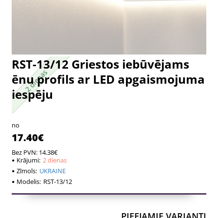
RST-13/12 Griestos iebūvējams
2 dienas
2 dienas
ēnu profils ar LED apgaismojuma
iespēju
no
17.40€
Bez PVN: 14.38€
Krājumi:
2 dienas
Zīmols:
UKRAINE
Modelis:
RST-13/12
PIEEJAMIE VARIANTI