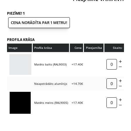
PIEZĪME! 1
CENA NORĀDĪTA PAR 1 METRU!
PROFILA KRĀSA
Image
Profila krāsa
Cena
Pieejamība
Skaits:
Matēts balts (RAL9003)
=17.40€
Neapstrādāts alumīnijs
=14.70€
Matēts melns (RAL9005)
=17.40€