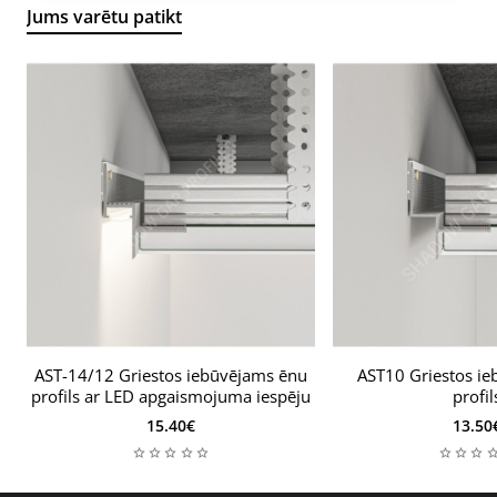
Materiāls:
Alumīnijs
Jums varētu patikt
Profila augstums:
27,5 mm
Profila redzamais augstums:
26,5 mm
Profila platums:
13 mm
Profila garums:
2500 mm
AST-14/12 Griestos iebūvējams ēnu
🔥 Bestsellers
AST10 Griestos i
profils ar LED apgaismojuma iespēju
profil
15.40€
13.50