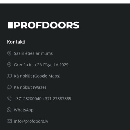
Kontakti
Sazinieties ar mums
Grenču iela 2A Rīga, LV-1029
Kā nokļūt (Google Maps)
Kā nokļūt (Waze)
+37123200040 +371 27887885
WhatsApp
info@profdoors.lv