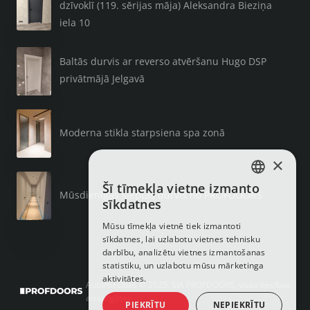
dzīvoklī (119. sērijas māja) Aleksandra Bieziņa
iela 10
Baltās durvis ar reverso atvēršanu Hugo DSP
privātmājā Jelgavā
Moderna stikla starpsiena spa zonā
×
Šī tīmekļa vietne izmanto
LATVIAN
Mūsdienīgas slēptās durvis no PROFDOORS
sīkdatnes
RUSSIAN
Mūsu tīmekļa vietnē tiek izmantoti
sīkdatnes, lai uzlabotu vietnes tehnisku
ENGLISH
darbību, analizētu vietnes izmantošanas
statistiku, un uzlabotu mūsu mārketinga
aktivitātes.
Autortiesības © 2025, SIA PROFDOORS, visas tiesības
aizsargātas
PIEKRĪTU
NEPIEKRĪTU