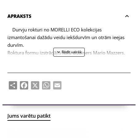
APRAKSTS
Durvju rokturi no MORELLI ECO kolekcijas
izmantošanai dažādu veidu iekšdurvīm un otrām ieejas
durvīm.
Roktura formu izstrādājis itāļu dizainers Mario Mazzers.
Komplektā ietilpst divas roktura puses (pa kreisi, pa labi)
un stiprinājumu komplekts (savienojuma skrūves,
pašvītņojošas skrūves, kvadrātveida stienis, sešstūra
atslēga).
Share
Facebook
X
WhatsApp
Email
Jums varētu patikt