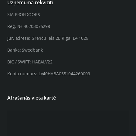
Uzņēmuma rekvizīti
SIA PROFDOORS
Reģ. №: 40203075298
Jur. adrese: Grenču iela 2E Rīga, LV-1029
Banka: Swedbank
BIC / SWIFT: HABALV22
Konta numurs: LV40HABA0551044260009
Atrašanās vieta kartē