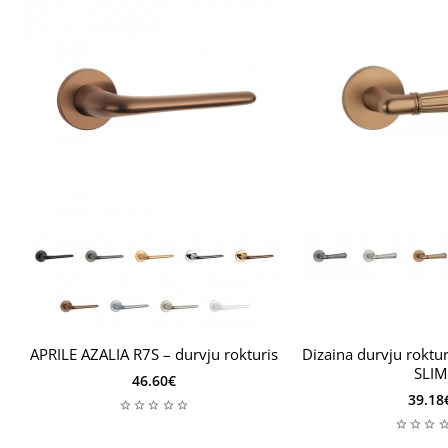
APRILE AZALIA R7S – durvju rokturis
Dizaina durvju roktur
SLIM
46.60€
39.18