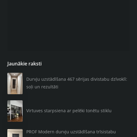
Jaunākie raksti
Durvju uzstādīšana 467 sērijas divistabu dzīvoklī:
soļi un rezultāti
Virtuves starpsiena ar pelēki tonētu stiklu
PROF Modern durvju uzstādīšana trīsistabu