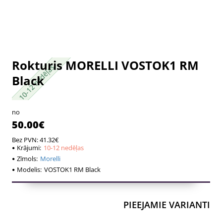
Rokturis MORELLI VOSTOK1 RM
10-12 nedēļas
10-12 nedēļas
Black
no
50.00€
Bez PVN: 41.32€
Krājumi:
10-12 nedēļas
Zīmols:
Morelli
Modelis:
VOSTOK1 RM Black
PIEEJAMIE VARIANTI