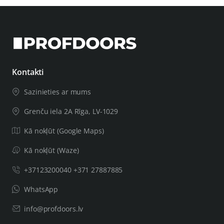
Kontakti
Sazinieties ar mums
Grenču iela 2A Rīga, LV-1029
Kā nokļūt (Google Maps)
Kā nokļūt (Waze)
+37123200040 +371 27887885
WhatsApp
info@profdoors.lv