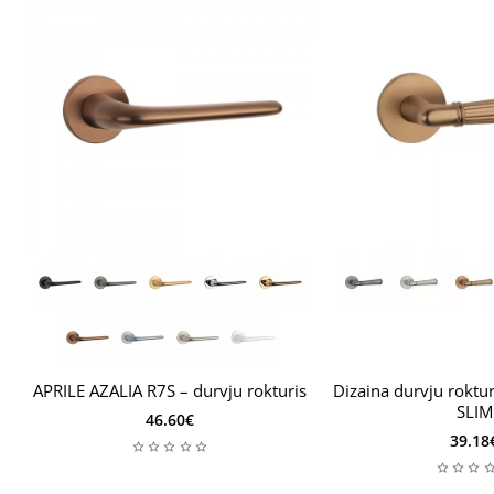
APRILE AZALIA R7S – durvju rokturis
Dizaina durvju roktur
SLIM
46.60€
39.18