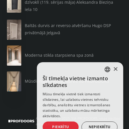
dzīvoklī (119. sērijas māja) Aleksandra Bieziņa
iela 10
Baltās durvis ar reverso atvēršanu Hugo DSP
privātmājā Jelgavā
Moderna stikla starpsiena spa zonā
×
Šī tīmekļa vietne izmanto
LATVIAN
Mūsdienīgas slēptās durvis no PROFDOORS
sīkdatnes
RUSSIAN
Mūsu tīmekļa vietnē tiek izmantoti
sīkdatnes, lai uzlabotu vietnes tehnisku
ENGLISH
darbību, analizētu vietnes izmantošanas
statistiku, un uzlabotu mūsu mārketinga
aktivitātes.
Autortiesības © 2025, SIA PROFDOORS, visas tiesības
aizsargātas
PIEKRĪTU
NEPIEKRĪTU