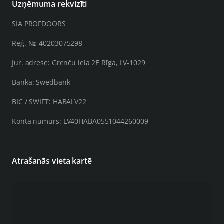
Uzņēmuma rekvizīti
SIA PROFDOORS
Reģ. №: 40203075298
Jur. adrese: Grenču iela 2E Rīga, LV-1029
Banka: Swedbank
BIC / SWIFT: HABALV22
Konta numurs: LV40HABA0551044260009
Atrašanās vieta kartē