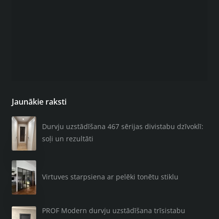
Jaunākie raksti
Durvju uzstādīšana 467 sērijas divistabu dzīvoklī:
soļi un rezultāti
Virtuves starpsiena ar pelēki tonētu stiklu
PROF Modern durvju uzstādīšana trīsistabu