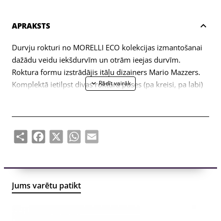
APRAKSTS
Durvju rokturi no MORELLI ECO kolekcijas izmantošanai
dažādu veidu iekšdurvīm un otrām ieejas durvīm.
Roktura formu izstrādājis itāļu dizainers Mario Mazzers.
Komplektā ietilpst divas roktura puses (pa kreisi, pa labi)
un stiprinājumu komplekts (savienojuma skrūves,
pašvītņojošas skrūves, kvadrātveida stienis, sešstūra
atslēga).
Share
Facebook
X
WhatsApp
Email
Jums varētu patikt