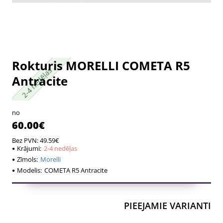
Rokturis MORELLI COMETA R5
2-4 nedēļas
2-4 nedēļas
Antracite
no
60.00€
Bez PVN: 49.59€
Krājumi:
2-4 nedēļas
Zīmols:
Morelli
Modelis:
COMETA R5 Antracite
PIEEJAMIE VARIANTI