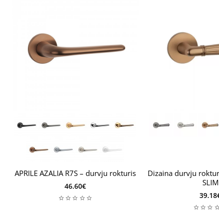
APRILE AZALIA R7S – durvju rokturis
Dizaina durvju roktur
SLIM
46.60€
39.18