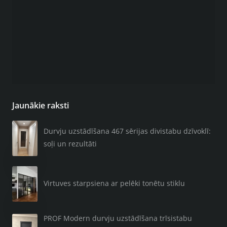
Jaunākie raksti
Durvju uzstādīšana 467 sērijas divistabu dzīvoklī:
soļi un rezultāti
Virtuves starpsiena ar pelēki tonētu stiklu
PROF Modern durvju uzstādīšana trīsistabu