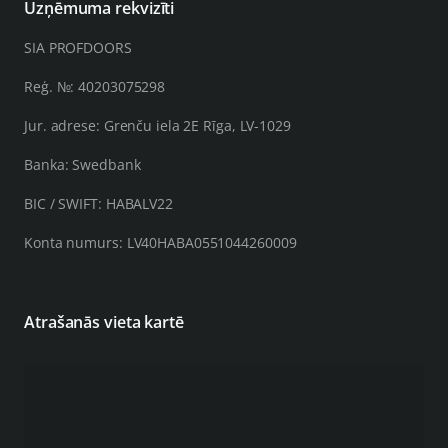
Uzņēmuma rekvizīti
SIA PROFDOORS
Reģ. №: 40203075298
Jur. adrese: Grenču iela 2E Rīga, LV-1029
Banka: Swedbank
BIC / SWIFT: HABALV22
Konta numurs: LV40HABA0551044260009
Atrašanās vieta kartē