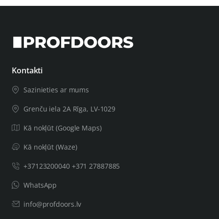
Kontakti
Sazinieties ar mums
Grenču iela 2A Rīga, LV-1029
Kā nokļūt (Google Maps)
Kā nokļūt (Waze)
+37123200040 +371 27887885
WhatsApp
info@profdoors.lv