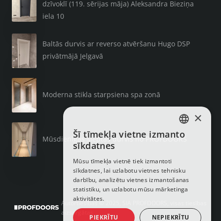
dzīvoklī (119. sērijas māja) Aleksandra Bieziņa
iela 10
Baltās durvis ar reverso atvēršanu Hugo DSP
privātmājā Jelgavā
Moderna stikla starpsiena spa zonā
×
Šī tīmekļa vietne izmanto
LATVIAN
Mūsdienīgas slēptās durvis no PROFDOORS
sīkdatnes
RUSSIAN
Mūsu tīmekļa vietnē tiek izmantoti
sīkdatnes, lai uzlabotu vietnes tehnisku
ENGLISH
darbību, analizētu vietnes izmantošanas
statistiku, un uzlabotu mūsu mārketinga
aktivitātes.
Autortiesības © 2025, SIA PROFDOORS, visas tiesības
aizsargātas
PIEKRĪTU
NEPIEKRĪTU