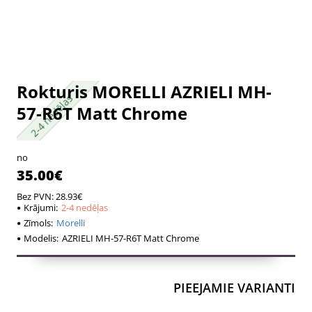
Rokturis MORELLI AZRIELI MH-
2-4 nedēļas
2-4 nedēļas
57-R6T Matt Chrome
no
35.00€
Bez PVN: 28.93€
Krājumi:
2-4 nedēļas
Zīmols:
Morelli
Modelis:
AZRIELI MH-57-R6T Matt Chrome
PIEEJAMIE VARIANTI