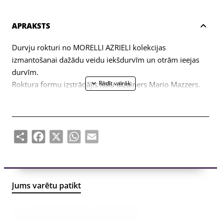
APRAKSTS
Durvju rokturi no MORELLI AZRIELI kolekcijas
izmantošanai dažādu veidu iekšdurvīm un otrām ieejas
durvīm.
Roktura formu izstrādājis itāļu dizainers Mario Mazzers.
Komplektā ietilpst divas roktura puses (pa kreisi, pa labi)
un stiprinājumu komplekts (savienojuma skrūves,
pašvītņojošas skrūves, kvadrātveida stienis, sešstūra
atslēga).
Share
Facebook
X
WhatsApp
Email
Jums varētu patikt