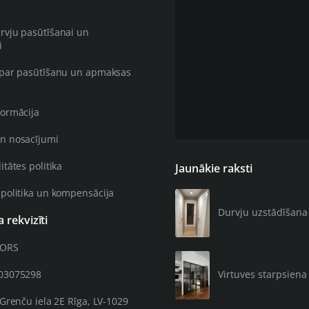
rvju pasūtīšanai un
i
 par pasūtīšanu un apmaksas
formācija
n nosacījumi
itātes politika
Jaunākie raksti
 politika un kompensācija
Durvju uzstādīšana 4
rekvizīti
OORS
203075298
Virtuves starpsiena 
 Grenču iela 2E Rīga, LV-1029