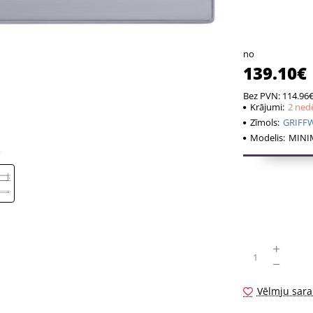
Rokturi ar 5 
Komplektā ieti
no
- Rokturu pāri
139.10€
- 2 gab. montā
- 8x8 mm diam
Bez PVN: 114.96
Krājumi:
2 ned
- 2 gab M4 skr
Zīmols:
GRIFF
- 2 sešstūra s
Modelis:
MINI
- montāžas ins
Vēlmju sara