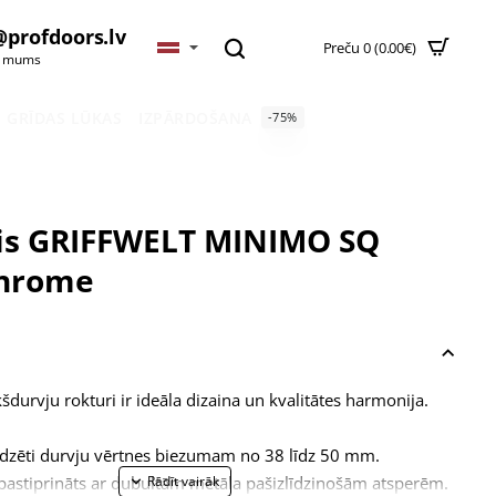
@profdoors.lv
Preču 0 (0.00€)
t mums
GRĪDAS LŪKAS
IZPĀRDOŠANA
-75%
is GRIFFWELT MINIMO SQ
Chrome
durvju rokturi ir ideāla dizaina un kvalitātes harmonija.
edzēti durvju vērtnes biezumam no 38 līdz 50 mm.
pastiprināts ar dubultām metāla pašizlīdzinošām atsperēm.