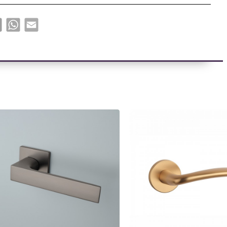
book
X
WhatsApp
Email