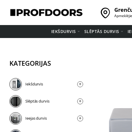
Grenču
Apmeklēji
IEKŠDURVIS
SLĒPTĀS DURVIS
I
KATEGORIJAS
Iekšdurvis
Slēptās durvis
Ieejas durvis