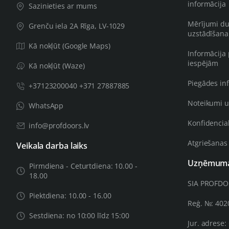
informācija
Sazinieties ar mums
Mērījumi du
Grenču iela 2A Rīga, LV-1029
uzstādīšana
Kā nokļūt (Google Maps)
Informācija
iespējām
Kā nokļūt (Waze)
Piegādes in
+37123200040 +371 27887885
Noteikumi u
WhatsApp
Konfidencial
info@profdoors.lv
Atgriešanas
Veikala darba laiks
Uzņēmuma 
Pirmdiena - Ceturtdiena: 10.00 -
18.00
SIA PROFD
Piektdiena: 10.00 - 16.00
Reģ. №: 40
Sestdiena: no 10:00 līdz 15:00
Jur. adrese: