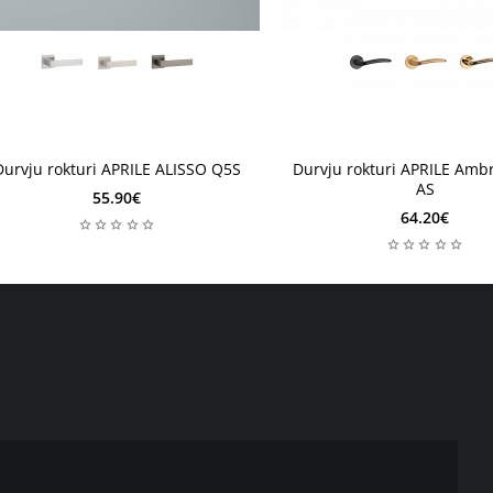
 nedēļas
2-4 nedēļas
4 nedēļas
2-4 nedēļas
Durvju rokturi APRILE ALISSO Q5S
Durvju rokturi APRILE Amb
AS
55.90€
64.20€