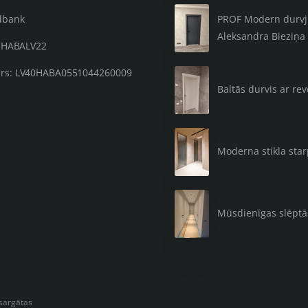
PROF Modern durvju 
dbank
Aleksandra Bieziņa 
: HABALV22
rs: LV40HABA0551044260009
Baltās durvis ar re
Moderna stikla sta
Mūsdienīgas slēpt
zsargātas