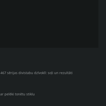
67 sērijas divistabu dzīvoklī: soļi un rezultāti
ar pelēki tonētu stiklu