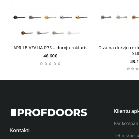
2-4 nedēļas
2-3 dienas
2-4 nedēļas
2-3 dienas
APRILE AZALIA R7S – durvju rokturis
Dizaina durvju rokt
SL
46.60€
39.
Klientu ap
Par kompān
Kontakti
Tehniskais 