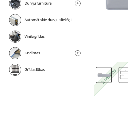
Durvju furnitūra
Automātiskie durvju sliekšņi
Vinila grīdas
Grīdlīstes
Grīdas lūkas
2 nedēļas
2 nedēļas