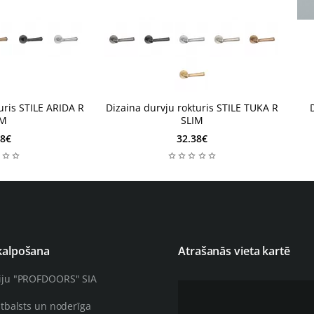
2-4 nedēļas
2-4
2-4 nedēļas
2-
Jauns
Jauns
uris STILE ARIDA R
Dizaina durvju rokturis STILE TUKA R
IM
SLIM
18€
32.38€
kalpošana
Atrašanās vieta kartē
iju "PROFDOORS" SIA
atbalsts un noderīga