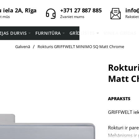
 iela 2A, Rīga
+371 27 887 885
info
et mūs
Zvaniet mums
Rakstie
EEJAS DURVIS
FURNITŪRA
GRĪDLĪSTES
VINILA GRĪDAS
home
Galvenā
Rokturis GRIFFWELT MINIMO SQ Matt Chrome
Roktur
Matt 
APRAKSTS
GRIFFWELT iekš
Rokturi ir par
Mehānisms ir 