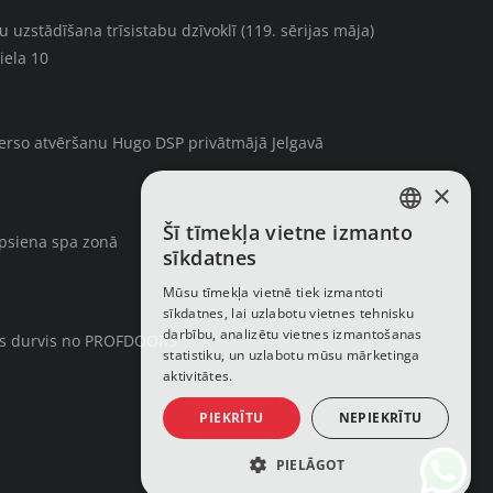
uzstādīšana trīsistabu dzīvoklī (119. sērijas māja)
iela 10
verso atvēršanu Hugo DSP privātmājā Jelgavā
×
Šī tīmekļa vietne izmanto
LATVIAN
rpsiena spa zonā
sīkdatnes
RUSSIAN
Mūsu tīmekļa vietnē tiek izmantoti
sīkdatnes, lai uzlabotu vietnes tehnisku
ENGLISH
darbību, analizētu vietnes izmantošanas
ās durvis no PROFDOORS
statistiku, un uzlabotu mūsu mārketinga
aktivitātes.
PIEKRĪTU
NEPIEKRĪTU
PIELĀGOT