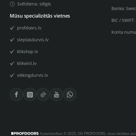
Svētdiena: slēgts
Banka: Swe
Mūsu specializētās vietnes
BIC / SWIFT
profdoors.lv
Konta numu
sleptasdurvis.lv
klikshop.lv
klikvinil.lv
vikkingdurvis.lv
Autortiesības © 2025, SIA PROFDOORS, visas tiesības ai