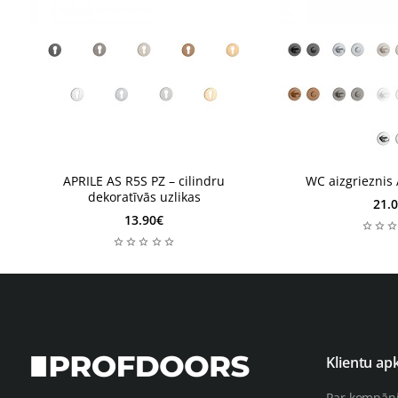
1 nedēļa
1 nedēļa
APRILE AS R5S PZ – cilindru
WC aizgrieznis
dekoratīvās uzlikas
21.
13.90€
Klientu ap
Par kompān