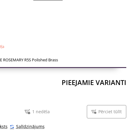
ties no izaicinoša dizaina un īslaicīgām tendencēm.
zēti 38-44mm biezām durvju vērtnēm. Mehānisms ir
r dubultām metāla pašizlīdzinošām atsperēm. Rokturi ar
iezām metāla rozetēm.
ēļa
lpst:
s – pa kreisi un pa labi; kopā ar 5mm biezām rokturu
E ROSEMARY R5S Polished Brass
žas rozetes (tā saucamie montāžas adapteri);
tra rokturis;
PIEEJAMIE VARIANTI
ururbuma skrūves;
krūves un 3 mm sešstūra atslēga;
trukcijas.
1 nedēļa
Pērciet tūlīt
u vērtne būs biezāka par 44mm, Jums būs nepieciešams
 uzstādīšanas komplekts, svarīgu saistīto informāciju
ksts
Salīdzinājums
tījuma piezīmēs, tai skaitā durvju vērtnes biezumu. Tad