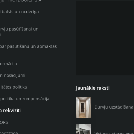
atbalsts un noderīga
rvju pasūtīšanai un
i
 par pasūtīšanu un apmaksas
formācija
n nosacījumi
itātes politika
Jaunākie raksti
 politika un kompensācija
Durvju uzstādīšana 4
rekvizīti
OORS
203075298
Virtuves starpsiena 