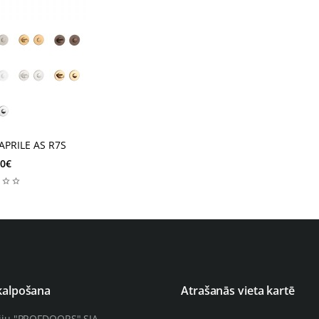
Jauns
 APRILE AS R7S
00€
kalpošana
Atrašanās vieta kartē
iju "PROFDOORS" SIA