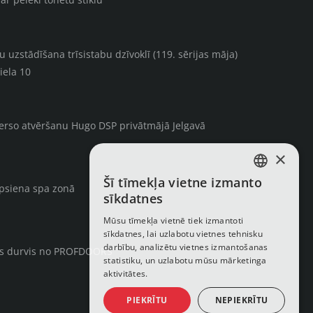
uzstādīšana trīsistabu dzīvoklī (119. sērijas māja)
iela 10
verso atvēršanu Hugo DSP privātmājā Jelgavā
×
Šī tīmekļa vietne izmanto
LATVIAN
rpsiena spa zonā
sīkdatnes
RUSSIAN
Mūsu tīmekļa vietnē tiek izmantoti
sīkdatnes, lai uzlabotu vietnes tehnisku
ENGLISH
darbību, analizētu vietnes izmantošanas
ās durvis no PROFDOORS
statistiku, un uzlabotu mūsu mārketinga
aktivitātes.
PIEKRĪTU
NEPIEKRĪTU