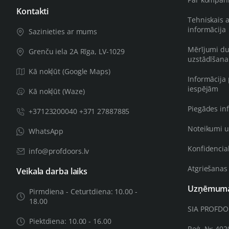
Kontakti
Tehniskais 
informācija
Sazinieties ar mums
Mērījumi du
Grenču iela 2A Rīga, LV-1029
uzstādīšana
Kā nokļūt (Google Maps)
Informācija
iespējām
Kā nokļūt (Waze)
Piegādes in
+37123200040 +371 27887885
Noteikumi u
WhatsApp
Konfidencial
info@profdoors.lv
Atgriešanas
Veikala darba laiks
Uzņēmuma 
Pirmdiena - Ceturtdiena: 10.00 -
18.00
SIA PROFD
Piektdiena: 10.00 - 16.00
Reģ. №: 40