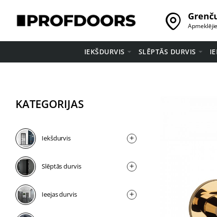
Grenču
Apmeklēji
IEKŠDURVIS
SLĒPTĀS DURVIS
I
KATEGORIJAS
Iekšdurvis
Slēptās durvis
Ieejas durvis