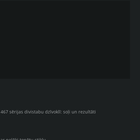
67 sērijas divistabu dzīvoklī: soļi un rezultāti
ar pelēki tonētu stiklu