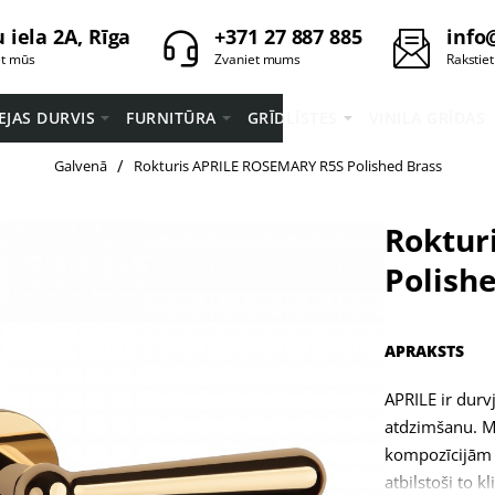
 iela 2A, Rīga
+371 27 887 885
info
et mūs
Zvaniet mums
Rakstie
EEJAS DURVIS
FURNITŪRA
GRĪDLĪSTES
VINILA GRĪDAS
home
Galvenā
Rokturis APRILE ROSEMARY R5S Polished Brass
Roktur
Polish
APRAKSTS
APRILE ir durv
atdzimšanu. M
kompozīcijām u
atbilstoši to 