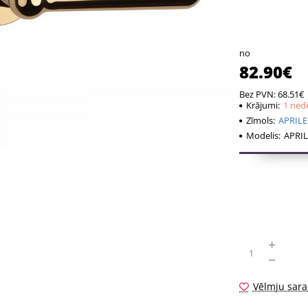
formas, atturo
Rokturi pared
no
pastiprināts a
82.90€
plānām 5mm b
Bez PVN: 68.51€
Krājumi:
1 ned
Komplektā ieti
Zīmols:
APRILE
– rokturu pāri
Modelis:
APRIL
rozetēm;
– 2 gab. montā
– 8x8mm diame
– 2 gab M4 ca
– 2 sešstūra s
- montāžas ins
Ja Jūsu durvj
biezāks durvju
Vēlmju sara
atstājiet pasū