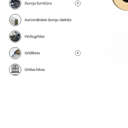
Durvju furnitūra
Automātiskie durvju sliekšņi
Vinila grīdas
Grīdlīstes
Grīdas lūkas
1 nedēļa
1 nedēļa