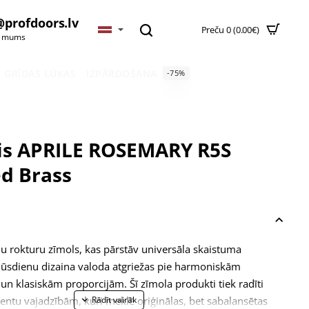
@profdoors.lv
Preču 0 (0.00€)
t mums
GRĪDAS LŪKAS
IZPĀRDOŠANA
-75%
is APRILE ROSEMARY R5S
ed Brass
ju rokturu zīmols, kas pārstāv universāla skaistuma
ūsdienu dizaina valoda atgriežas pie harmoniskām
n klasiskām proporcijām. Šī zīmola produkti tiek radīti
klientu vajadzībām, kuri meklē oriģinālas, bet sabalansētas