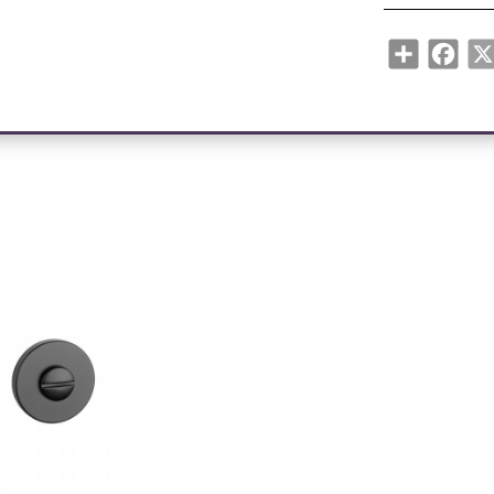
montāžas kompl
Share
Face