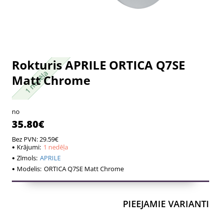
Rokturis APRILE ORTICA Q7SE
1 nedēļa
1 nedēļa
Matt Chrome
no
35.80€
Bez PVN: 29.59€
Krājumi:
1 nedēļa
Zīmols:
APRILE
Modelis:
ORTICA Q7SE Matt Chrome
PIEEJAMIE VARIANTI