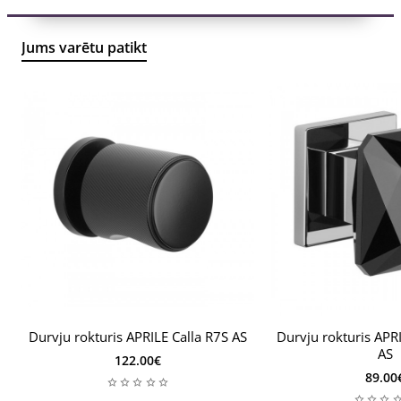
– 1 gabals bumbuļu – pa kreisi vai pa labi; kopā ar 7mm
Jums varētu patikt
biezām rokturu rozetēm; vai 2 bumbuļu gabali – pa kreisi
un pa labi; kopā ar 7mm biezām rokturu rozetēm;
– 1 vai 2 gab. montāžas rozetes (tā saucamie
montāžas adapteri);
– 8x8mm diametra rokturis;
– 2 gab M4 caururbuma skrūves;
– 1 vai 2 sešstūra skrūves un 3 mm sešstūra atslēga;
- montāžas instrukcijas.
Durvju rokturis APRILE Calla R7S AS
Durvju rokturis AP
AS
122.00€
Vienpusējās pogas ir paredzētas lietošanai kopā ar
89.00
APRILE durvju rokturiem. Veicot pasūtījumu, jānorāda