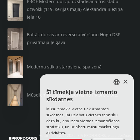
PROF Modern durvju uzstādīšana trīsistabu
dzīvoklī (119. sērijas māja) Aleksandra Bieziņa
iela 10
Baltās durvis ar reverso atvēršanu Hugo DSP
privātmājā Jelgavā
Moderna stikla starpsiena spa zonā
×
Šī tīmekļa vietne izmanto
LATVIAN
Mūsdienīgas slēptās durvis no PROFDOORS
sīkdatnes
RUSSIAN
Mūsu tīmekļa vietnē tiek izmantoti
sīkdatnes, lai uzlabotu vietnes tehnisku
ENGLISH
darbību, analizētu vietnes izmantošanas
statistiku, un uzlabotu mūsu mārketinga
aktivitātes.
Autortiesības © 2025, SIA PROFDOORS, visas tiesības