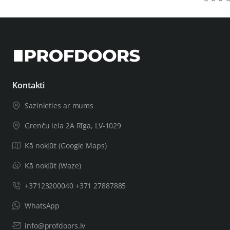
roktura virziens, ar kuru aprīkosiet spuldzi: pa labi (D)
vai pa kreisi (K).
Kontakti
Sazinieties ar mums
Grenču iela 2A Rīga, LV-1029
Kā nokļūt (Google Maps)
Kā nokļūt (Waze)
+37123200040 +371 27887885
WhatsApp
info@profdoors.lv