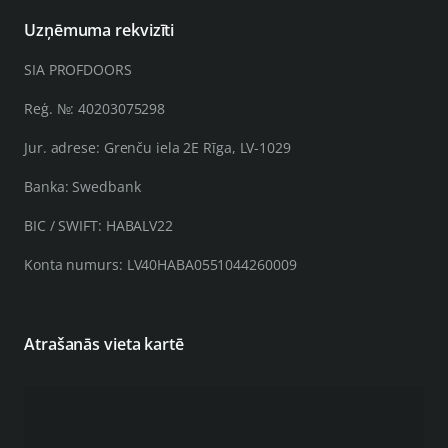
Uzņēmuma rekvizīti
SIA PROFDOORS
Reģ. №: 40203075298
Jur. adrese: Grenču iela 2E Rīga, LV-1029
Banka: Swedbank
BIC / SWIFT: HABALV22
Konta numurs: LV40HABA0551044260009
Atrašanās vieta kartē