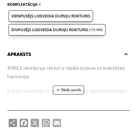
KOMPLEKTĀCIJA
VIENPUSĒJS LODVEIDA DURVJU ROKTURIS
DIVPUSĒJS LODVEIDA DURVJU ROKTURIS
(+25.60€)
APRAKSTS
APRILE iekšdurvju rokturi ir ideāla dizaina un kvalitātes
harmonija.
Rokturi paredzēti durvju vērtnēm līdz 44mm biezumam.
Mehānisms ir pastiprināts ar dubultām metāla
pašizlīdzinošām atsperēm. Rokturi ar 7mm biezām
metāla rozetēm.
Share
Facebook
X
WhatsApp
Email
Atkarībā no izvēlētās versijas komplektā ietilpst: