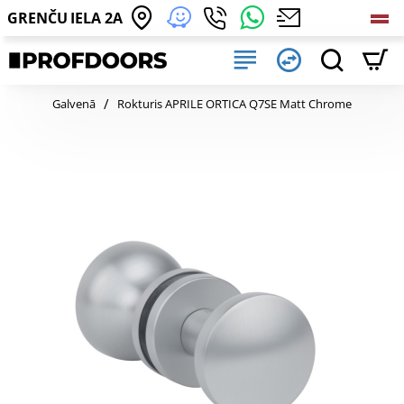
GRENČU IELA 2A
home
Galvenā
Rokturis APRILE ORTICA Q7SE Matt Chrome