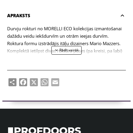
APRAKSTS
Durvju rokturi no MORELLI ECO kolekcijas izmantošanai
dažādu veidu iekšdurvīm un otrām ieejas durvīm.
Roktura formu izstrādājis itāļu dizainers Mario Mazzers.
Komplektā ietilpst divas roktura puses (pa kreisi, pa labi)
un stiprinājumu komplekts (savienojuma skrūves,
pašvītņojošas skrūves, kvadrātveida stienis, sešstūra
atslēga).
Share
Facebook
X
WhatsApp
Email