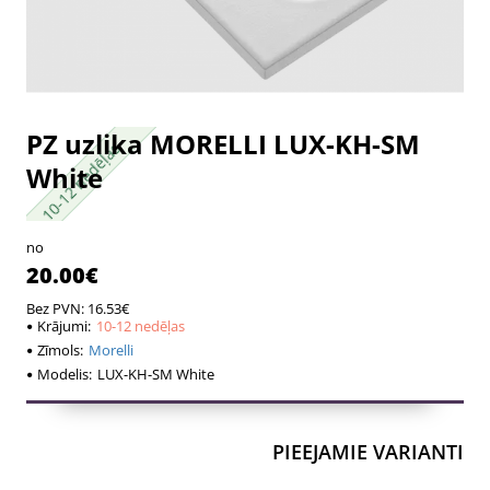
PZ uzlika MORELLI LUX-KH-SM
10-12 nedēļas
10-12 nedēļas
White
no
20.00€
Bez PVN: 16.53€
Krājumi:
10-12 nedēļas
Zīmols:
Morelli
Modelis:
LUX-KH-SM White
PIEEJAMIE VARIANTI