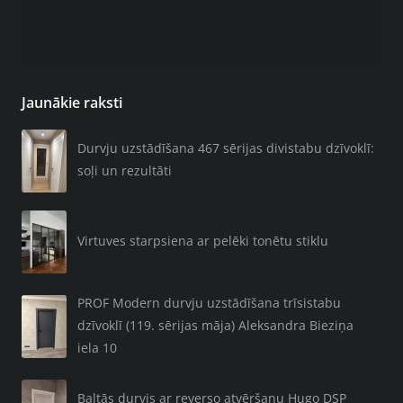
Jaunākie raksti
Durvju uzstādīšana 467 sērijas divistabu dzīvoklī:
soļi un rezultāti
Virtuves starpsiena ar pelēki tonētu stiklu
PROF Modern durvju uzstādīšana trīsistabu
dzīvoklī (119. sērijas māja) Aleksandra Bieziņa
iela 10
Baltās durvis ar reverso atvēršanu Hugo DSP