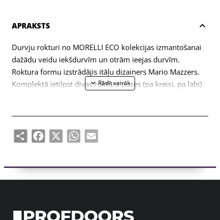
APRAKSTS
Durvju rokturi no MORELLI ECO kolekcijas izmantošanai
dažādu veidu iekšdurvīm un otrām ieejas durvīm.
Roktura formu izstrādājis itāļu dizainers Mario Mazzers.
Komplektā ietilpst divas roktura puses (pa kreisi, pa labi)
un stiprinājumu komplekts (savienojuma skrūves,
pašvītņojošas skrūves, kvadrātveida stienis, sešstūra
atslēga).
Share
Facebook
X
WhatsApp
Email