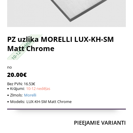
PZ uzlika MORELLI LUX-KH-SM
10-12 nedēļas
10-12 nedēļas
Matt Chrome
no
20.00€
Bez PVN: 16.53€
Krājumi:
10-12 nedēļas
Zīmols:
Morelli
Modelis:
LUX-KH-SM Matt Chrome
PIEEJAMIE VARIANTI