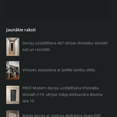
Jaunākie raksti
Durvju uzstādīšana 467 sērijas divistabu dzīvoklī:
soļi un rezultāti
Virtuves starpsiena ar pelēki tonētu stiklu
PROF Modern durvju uzstādīšana trīsistabu
dzīvoklī (119. sērijas māja) Aleksandra Bieziņa
iela 10
Baltās durvis ar reverso atvēršanu Hugo DSP