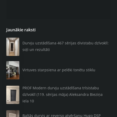
Jaunākie raksti
Durvju uzstādīšana 467 sērijas divistabu dzīvoklī:
soļi un rezultāti
Virtuves starpsiena ar pelēki tonētu stiklu
PROF Modern durvju uzstādīšana trīsistabu
dzīvoklī (119. sērijas māja) Aleksandra Bieziņa
iela 10
Baltās durvis ar reverso atvēršanu Hugo DSP