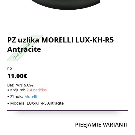
PZ uzlika MORELLI LUX-KH-R5
2-4 nedēļas
2-4 nedēļas
Antracite
no
11.00€
Bez PVN: 9.09€
Krājumi:
2-4 nedēļas
Zīmols:
Morelli
Modelis:
LUX-KH-R5 Antracite
PIEEJAMIE VARIANTI