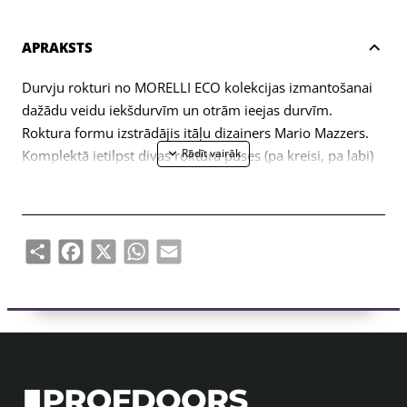
APRAKSTS
Durvju rokturi no MORELLI ECO kolekcijas izmantošanai
dažādu veidu iekšdurvīm un otrām ieejas durvīm.
Roktura formu izstrādājis itāļu dizainers Mario Mazzers.
Komplektā ietilpst divas roktura puses (pa kreisi, pa labi)
un stiprinājumu komplekts (savienojuma skrūves,
pašvītņojošas skrūves, kvadrātveida stienis, sešstūra
atslēga).
Share
Facebook
X
WhatsApp
Email