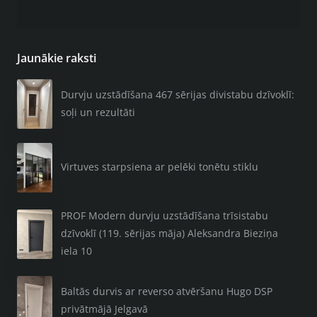
Jaunākie raksti
Durvju uzstādīšana 467 sērijas divistabu dzīvoklī:
soļi un rezultāti
Virtuves starpsiena ar pelēki tonētu stiklu
PROF Modern durvju uzstādīšana trīsistabu
dzīvoklī (119. sērijas māja) Aleksandra Bieziņa
iela 10
Baltās durvis ar reverso atvēršanu Hugo DSP
privātmājā Jelgavā