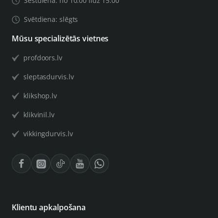
Sestdiena: no 10:00 līdz 15:00
Svētdiena: slēgts
Mūsu specializētās vietnes
profdoors.lv
sleptasdurvis.lv
klikshop.lv
klikvinil.lv
vikkingdurvis.lv
Klientu apkalpošana