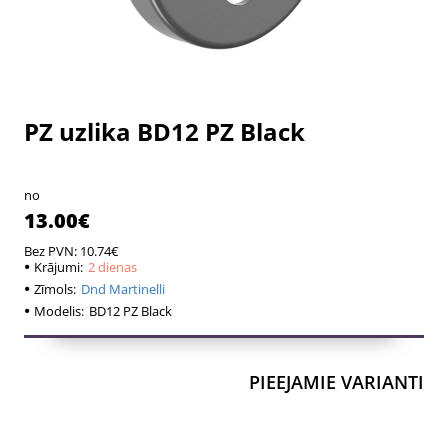
PZ uzlika BD12 PZ Black
2 dienas
2 dienas
no
13.00€
Bez PVN: 10.74€
Krājumi:
2 dienas
Zīmols:
Dnd Martinelli
Modelis:
BD12 PZ Black
PIEEJAMIE VARIANTI