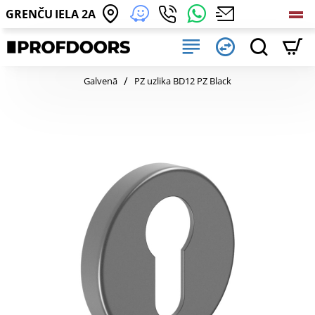
GRENČU IELA 2A
home
Galvenā
PZ uzlika BD12 PZ Black