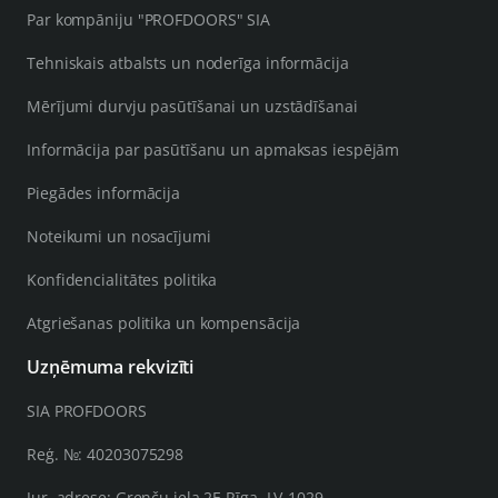
Par kompāniju "PROFDOORS" SIA
Tehniskais atbalsts un noderīga informācija
Mērījumi durvju pasūtīšanai un uzstādīšanai
Informācija par pasūtīšanu un apmaksas iespējām
Piegādes informācija
Noteikumi un nosacījumi
Konfidencialitātes politika
Atgriešanas politika un kompensācija
Uzņēmuma rekvizīti
SIA PROFDOORS
Reģ. №: 40203075298
Jur. adrese: Grenču iela 2E Rīga, LV-1029