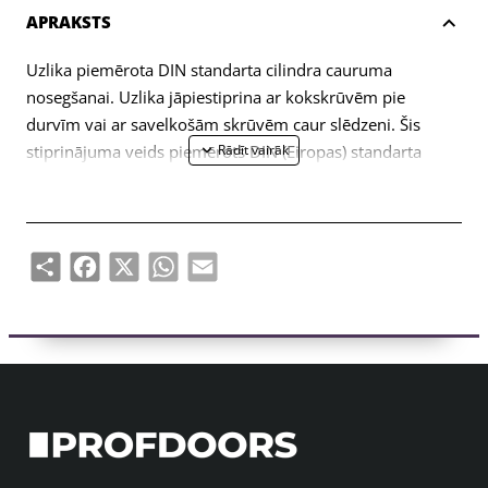
APRAKSTS
Uzlika piemērota DIN standarta cilindra cauruma
nosegšanai. Uzlika jāpiestiprina ar kokskrūvēm pie
durvīm vai ar savelkošām skrūvēm caur slēdzeni. Šis
stiprinājuma veids piemērots DIN (Eiropas) standarta
korpusiem.
Izgatavots no lietā misiņa.
Share
Facebook
X
WhatsApp
Email