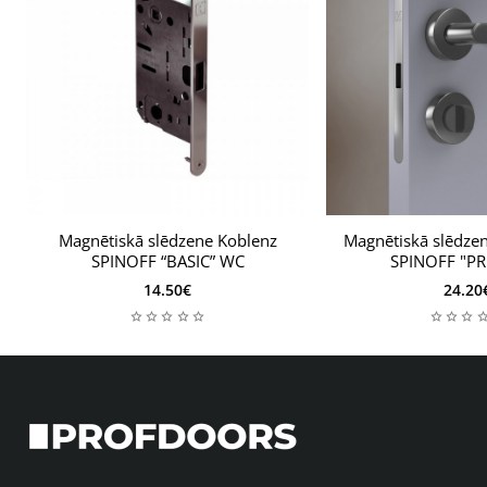
Magnētiskā slēdzene Koblenz
Magnētiskā slēdze
SPINOFF “BASIC” WC
SPINOFF "P
14.50€
24.20