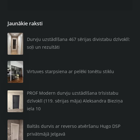
Jaunākie raksti
Durvju uzstādīšana 467 sērijas divistabu dzīvoklī:
soļi un rezultāti
Virtuves starpsiena ar pelēki tonētu stiklu
PROF Modern durvju uzstādīšana trīsistabu
dzīvoklī (119. sērijas māja) Aleksandra Bieziņa
iela 10
Baltās durvis ar reverso atvēršanu Hugo DSP
privātmājā Jelgavā