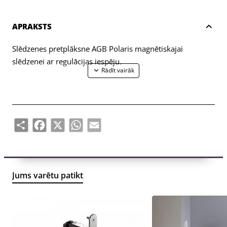
APRAKSTS
Slēdzenes pretplāksne AGB Polaris magnētiskajai
slēdzenei ar regulācijas iespēju.
Share
Facebook
X
WhatsApp
Email
Jums varētu patikt