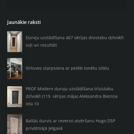
Jaunākie raksti
Durvju uzstādīšana 467 sērijas divistabu dzīvoklī:
soļi un rezultāti
Virtuves starpsiena ar pelēki tonētu stiklu
PROF Modern durvju uzstādīšana trīsistabu
dzīvoklī (119. sērijas māja) Aleksandra Bieziņa
iela 10
Baltās durvis ar reverso atvēršanu Hugo DSP
privātmājā Jelgavā