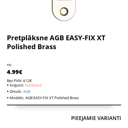
Pretplāksne AGB EASY-FIX XT
Noliktavā
Noliktavā
Polished Brass
no
4.99€
Bez PVN: 4.12€
Krājumi:
Noliktavā
Zīmols:
AGB
Modelis:
AGB EASY-FIX XT Polished Brass
PIEEJAMIE VARIANTI