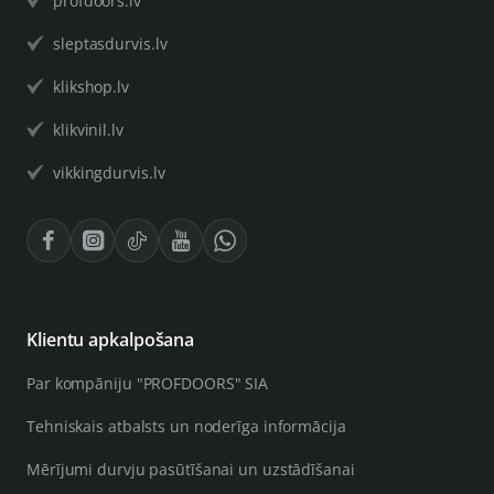
profdoors.lv
sleptasdurvis.lv
klikshop.lv
klikvinil.lv
vikkingdurvis.lv
Klientu apkalpošana
Par kompāniju "PROFDOORS" SIA
Tehniskais atbalsts un noderīga informācija
Mērījumi durvju pasūtīšanai un uzstādīšanai