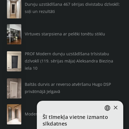
Durvju uzstādīšana 467 sērijas divistabu dzīvoklī:
soļi un rezultāti
Virtuves starpsiena ar pelēki tonētu stiklu
PROF Modern durvju uzstādīšana trīsistabu
dzīvoklī (119. sērijas māja) Aleksandra Bieziņa
iela 10
Baltās durvis ar reverso atvēršanu Hugo DSP
privātmājā Jelgavā
×
Moderna stikla starpsiena spa zonā
Šī tīmekļa vietne izmanto
LATVIAN
sīkdatnes
RUSSIAN