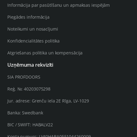
Informācija par pasūtīšanu un apmaksas iespējām
Piegādes informācija
Noteikumi un nosacījumi
Konfidencialitātes politika
Atgriešanas politika un kompensācija
Uzņēmuma rekvizīti
SIA PROFDOORS
Reģ. №: 40203075298
Jur. adrese: Grenču iela 2E Rīga, LV-1029
Banka: Swedbank
BIC / SWIFT: HABALV22
Konta numurs: LV40HABA0551044260009