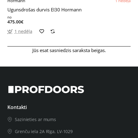
Hormann
1 nedēļa
Ugunsdrošas durvis EI30 Hormann
no
475.00€
1 nedēļa
Jūs esat sasniedzis saraksta beigas.
Kontakti
Sazinieties ar mums
Grenču iela 2A Rīga, LV-1029