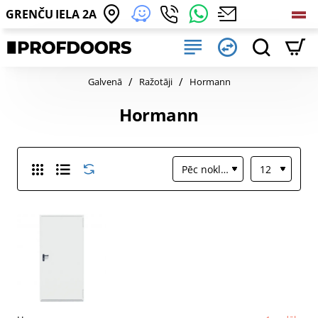
GRENČU IELA 2A
home
Galvenā
Ražotāji
Hormann
Hormann