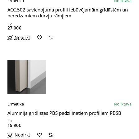
Ermetika
Noliktavā
ACC.502 savienojuma profili iebūvējamām grīdlīstēm un
neredzamiem durvju rāmjiem
no
27.00€
Nopirkt
Ermetika
Noliktavā
Alumīnija grīdlīstes PBS padziļinātiem profiliem PBSB
no
15.90€
Nopirkt