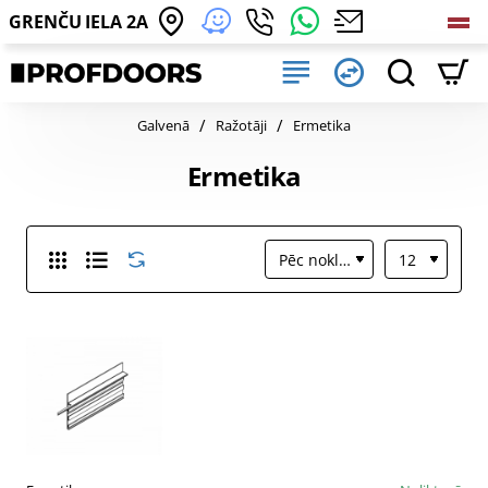
GRENČU IELA 2A
home
Galvenā
Ražotāji
Ermetika
Ermetika