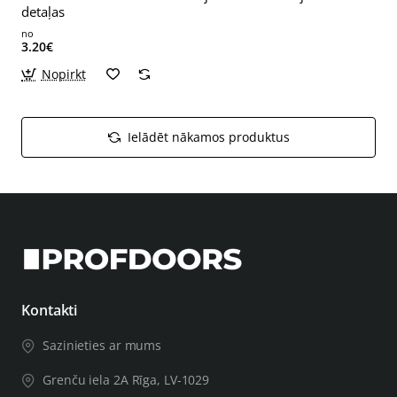
detaļas
no
3.20€
Nopirkt
Ielādēt nākamos produktus
Kontakti
Sazinieties ar mums
Grenču iela 2A Rīga, LV-1029