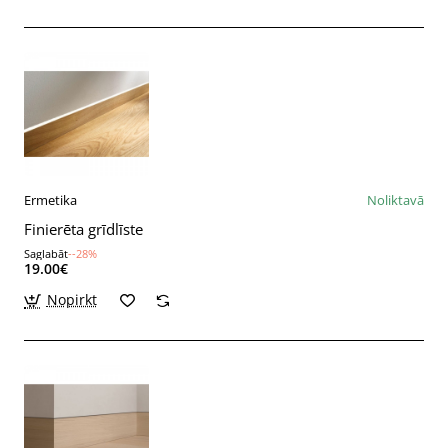
Ermetika
Noliktavā
Finierēta grīdlīste
Saglabāt
--28%
19.00€
Nopirkt