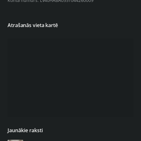
Konta numurs: LV40HABA0551044260009
Atrašanās vieta kartē
Jaunākie raksti