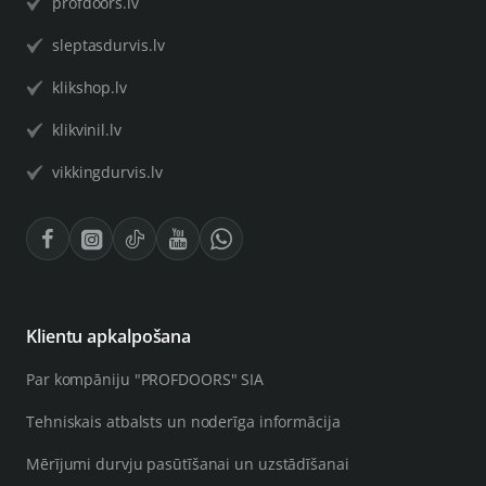
profdoors.lv
sleptasdurvis.lv
klikshop.lv
klikvinil.lv
vikkingdurvis.lv
Klientu apkalpošana
Par kompāniju "PROFDOORS" SIA
Tehniskais atbalsts un noderīga informācija
Mērījumi durvju pasūtīšanai un uzstādīšanai