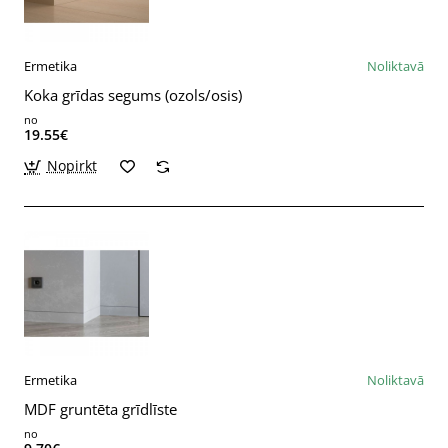
Ermetika
Noliktavā
Koka grīdas segums (ozols/osis)
no
19.55€
Nopirkt
Ermetika
Noliktavā
MDF gruntēta grīdlīste
no