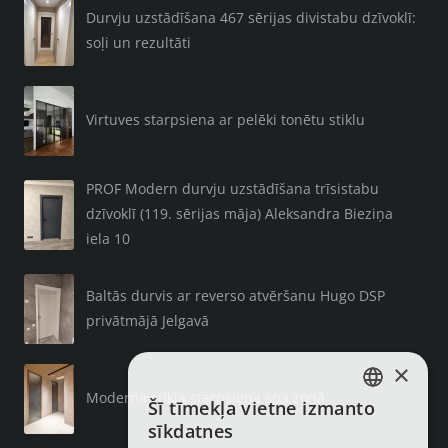
Durvju uzstādīšana 467 sērijas divistabu dzīvoklī:
soļi un rezultāti
Virtuves starpsiena ar pelēki tonētu stiklu
PROF Modern durvju uzstādīšana trīsistabu
dzīvoklī (119. sērijas māja) Aleksandra Bieziņa
iela 10
Baltās durvis ar reverso atvēršanu Hugo DSP
privātmājā Jelgavā
×
Moderna stikla starpsiena spa zonā
Šī tīmekļa vietne izmanto
LATVIAN
sīkdatnes
RUSSIAN