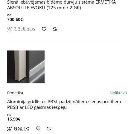
Sienā iebūvējamas bīdāmo durvju sistēma ERMETIKA
ABSOLUTE EVOKIT (125 mm / 2 GK)
no
700.60€
2-3 dienas
Ermetika
Noliktavā
Alumīnija grīdlīstes PBSL padziļinātiem sienas profiliem
PBSB ar LED gaismas iespēju
no
15.90€
Nopirkt