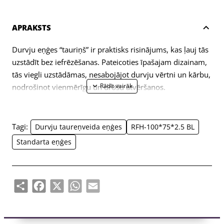
APRAKSTS
Durvju eņģes “tauriņš” ir praktisks risinājums, kas ļauj tās
uzstādīt bez iefrēzēšanas. Pateicoties īpašajam dizainam,
tās viegli uzstādāmas, nesabojājot durvju vērtni un kārbu,
nodrošinot vienmērīgu un drošu atvēršanos.
Priekšrocības:
Uzstādīšana bez iefrēzēšanas – ātri un precīzi
Piemērotas dažāda biezuma starpistabu durvīm
Tagi:
Durvju taureņveida eņģes
RFH-100*75*2.5 BL
Kompakts un elegants izskats
Standarta eņģes
Izturīgi materiāli
Ilgs kalpošanas laiks
Pielietojums:
Share
Facebook
X
WhatsApp
Email
Ideāli piemērotas starpistabu durvīm dzīvokļos, mājās un
birojos.