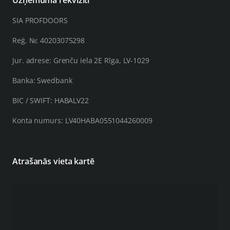
SIA PROFDOORS
Reģ. №: 40203075298
Jur. adrese: Grenču iela 2E Rīga, LV-1029
Banka: Swedbank
BIC / SWIFT: HABALV22
Konta numurs: LV40HABA0551044260009
Atrašanās vieta kartē