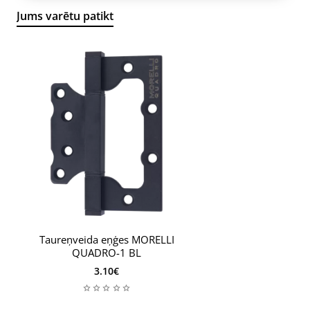
Jums varētu patikt
Taureņveida eņģes MORELLI
QUADRO-1 BL
3.10€