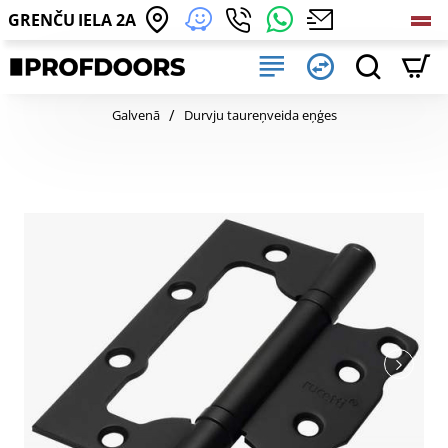
GRENČU IELA 2A
home
Galvenā
Durvju taureņveida eņģes