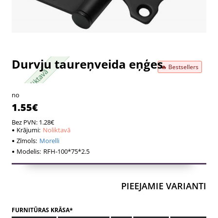
Durvju taureņveida eņģes
🔥 Bestsellers
Noliktavā
Noliktavā
no
1.55€
Bez PVN: 1.28€
Krājumi:
Noliktavā
Zīmols:
Morelli
Modelis:
RFH-100*75*2.5
PIEEJAMIE VARIANTI
FURNITŪRAS KRĀSA*