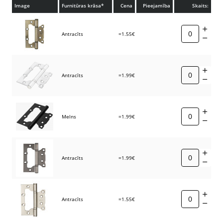
Image
Furnitūras krāsa*
Cena
Pieejamība
Skaits:
Antracīts
=1.55€
Antracīts
=1.99€
Melns
=1.99€
Antracīts
=1.99€
Antracīts
=1.55€