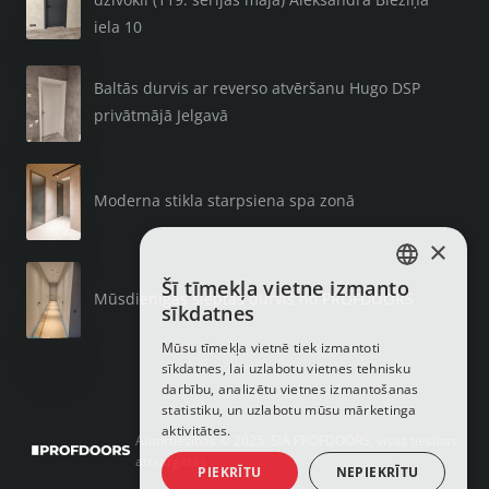
iela 10
Baltās durvis ar reverso atvēršanu Hugo DSP
privātmājā Jelgavā
Moderna stikla starpsiena spa zonā
×
Šī tīmekļa vietne izmanto
LATVIAN
Mūsdienīgas slēptās durvis no PROFDOORS
sīkdatnes
RUSSIAN
Mūsu tīmekļa vietnē tiek izmantoti
sīkdatnes, lai uzlabotu vietnes tehnisku
ENGLISH
darbību, analizētu vietnes izmantošanas
statistiku, un uzlabotu mūsu mārketinga
aktivitātes.
Autortiesības © 2025, SIA PROFDOORS, visas tiesības
aizsargātas
PIEKRĪTU
NEPIEKRĪTU