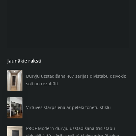
Jaunākie raksti
Durvju uzstādīšana 467 sērijas divistabu dzīvoklī:
soļi un rezultāti
Virtuves starpsiena ar pelēki tonētu stiklu
PROF Modern durvju uzstādīšana trīsistabu
dzīvoklī (119. sērijas māja) Aleksandra Bieziņa