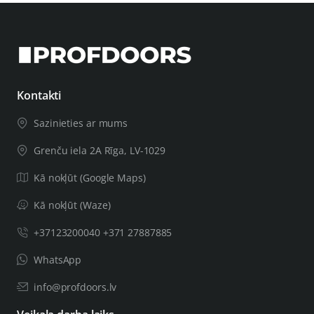
Kontakti
Sazinieties ar mums
Grenču iela 2A Rīga, LV-1029
Kā nokļūt (Google Maps)
Kā nokļūt (Waze)
+37123200040 +371 27887885
WhatsApp
info@profdoors.lv