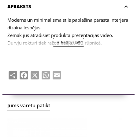
APRAKSTS
Moderns un minimālisma stils paplašina parastā interjera
dizaina iespējas.
Zemāk jūs atradīsiet produkta prezentācijas video.
Durvju rokturi tiek ražoti Itālijā, AGB rūpnīcā.
AGB zīmolu raksturo novatoriski risinājumi, augsta
produktu kvalitāte un izturība.
Share
Facebook
X
WhatsApp
Email
Jums varētu patikt