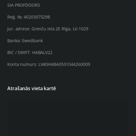
SIA PROFDOORS
Reģ. №: 40203075298
Jur. adrese: Grenču iela 2E Rīga, LV-1029
Banka: Swedbank
BIC / SWIFT: HABALV22
Konta numurs: LV40HABA0551044260009
Atrašanās vieta kartē