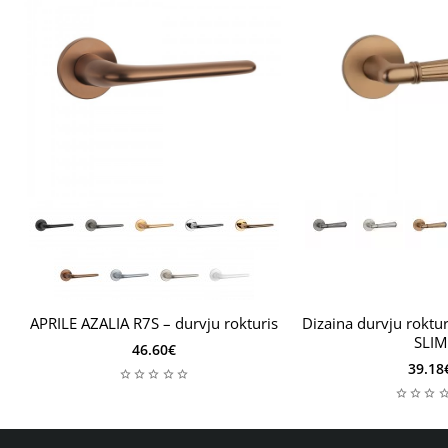
APRILE AZALIA R7S – durvju rokturis
Dizaina durvju roktur
SLIM
46.60€
39.18