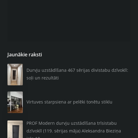
Jaunākie raksti
Durvju uzstādīšana 467 sērijas divistabu dzīvoklī:
soļi un rezultāti
Virtuves starpsiena ar pelēki tonētu stiklu
PROF Modern durvju uzstādīšana trīsistabu
dzīvoklī (119. sērijas māja) Aleksandra Bieziņa