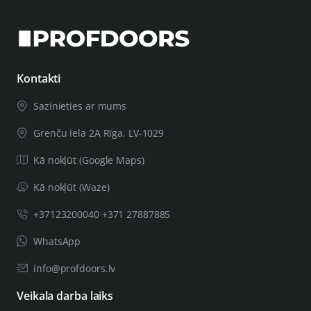
Kontakti
Sazinieties ar mums
Grenču iela 2A Rīga, LV-1029
Kā nokļūt (Google Maps)
Kā nokļūt (Waze)
+37123200040 +371 27887885
WhatsApp
info@profdoors.lv
Veikala darba laiks