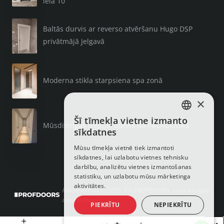
iela 10
Baltās durvis ar reverso atvēršanu Hugo DSP
privātmājā Jelgavā
Moderna stikla starpsiena spa zonā
×
Šī tīmekļa vietne izmanto
LATVIAN
Mūsdienīgas slēptās durvis no PROFDOORS
sīkdatnes
RUSSIAN
Mūsu tīmekļa vietnē tiek izmantoti
sīkdatnes, lai uzlabotu vietnes tehnisku
ENGLISH
darbību, analizētu vietnes izmantošanas
statistiku, un uzlabotu mūsu mārketinga
aktivitātes.
Autortiesības © 2025, SIA PROFDOORS, visas tiesības
aizsargātas
PIEKRĪTU
NEPIEKRĪTU