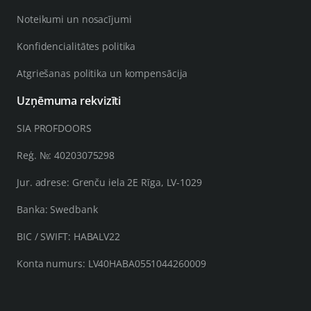
Noteikumi un nosacījumi
Konfidencialitātes politika
Atgriešanas politika un kompensācija
Uzņēmuma rekvizīti
SIA PROFDOORS
Reģ. №: 40203075298
Jur. adrese: Grenču iela 2E Rīga, LV-1029
Banka: Swedbank
BIC / SWIFT: HABALV22
Konta numurs: LV40HABA0551044260009