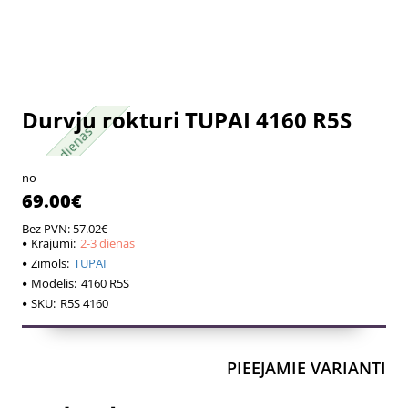
Durvju rokturi TUPAI 4160 R5S
2-3 dienas
2-3 dienas
no
69.00€
Bez PVN: 57.02€
Krājumi:
2-3 dienas
Zīmols:
TUPAI
Modelis:
4160 R5S
SKU:
R5S 4160
PIEEJAMIE VARIANTI