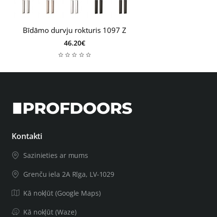
Bīdāmo durvju rokturis 1097 Z
46.20€
Kontakti
Sazinieties ar mums
Grenču iela 2A Rīga, LV-1029
Kā nokļūt (Google Maps)
Kā nokļūt (Waze)