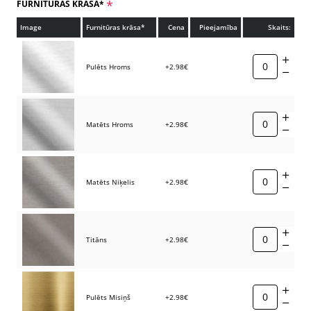
FURNITŪRAS KRĀSA*
Image
Furnitūras krāsa*
Cena
Pieejamība
Skaits:
Pulēts Hroms
+2.98€
Matēts Hroms
+2.98€
Matēts Niķelis
+2.98€
Titāns
+2.98€
Pulēts Misiņš
+2.98€