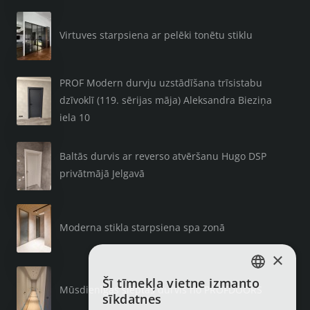
Virtuves starpsiena ar pelēki tonētu stiklu
PROF Modern durvju uzstādīšana trīsistabu
dzīvoklī (119. sērijas māja) Aleksandra Bieziņa
iela 10
Baltās durvis ar reverso atvēršanu Hugo DSP
privātmājā Jelgavā
Moderna stikla starpsiena spa zonā
×
Šī tīmekļa vietne izmanto
LATVIAN
Mūsdienīgas slēptās durvis no PROFDOORS
sīkdatnes