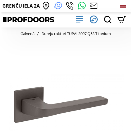
GRENČU IELA 2A
home
Galvenā
Durvju rokturi TUPAI 3097 Q5S Titanium