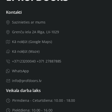
- 2 skrūves ar atveri M4;
- 2 skrūves ar sešstūra galviņu un 3 mm uzgriežņu
Kontakti
atslēga;
Sazinieties ar mums
- Montāžas ceļvedis.
Grenču iela 2A Rīga, LV-1029
Ja jūsu durvju vērtne ir par 44 mm biezāka, jums būs
Kā nokļūt (Google Maps)
nepieciešams biezāks montāžas komplekts, pasūtīšanas
piezīmēs atstājiet svarīgu informāciju, tostarp durvju
Kā nokļūt (Waze)
vērtnes biezumu. Montāžas komplekts tiks pielāgots jūsu
+37123200040 +371 27887885
vajadzībām.
WhatsApp
info@profdoors.lv
Veikala darba laiks
Pirmdiena - Ceturtdiena: 10.00 - 18.00
Piektdiena: 10.00 - 16.00