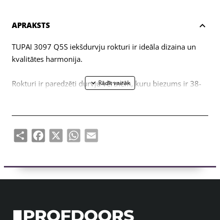
APRAKSTS
TUPAI 3097 Q5S iekšdurvju rokturi ir ideāla dizaina un
kvalitātes harmonija.
Rokturi ir paredzēti durvju vērtnēm, kuru biezums ir 38-
44 mm. Mehānisms ir pastiprināts ar dubultām metāla
pašizlīdzinošām atsperēm. Rokturi ar 5 mm plānām
metāla rozetēm. Katrs pildspalvu komplekts ar TUPAI
logotipu garantē ilgu un ērtu lietošanu!
Share
Facebook
X
WhatsApp
Email
Komplektā ietilpst:
- pāris rokturu - pa kreisi un pa labi; kopā ar spraugām 5
mm bieziem rokturiem;
- 2 gab. Montāžas kontaktligzdas (tā sauktie montāžas
adapteri);
- rokturis ar diametru 8x8 mm;