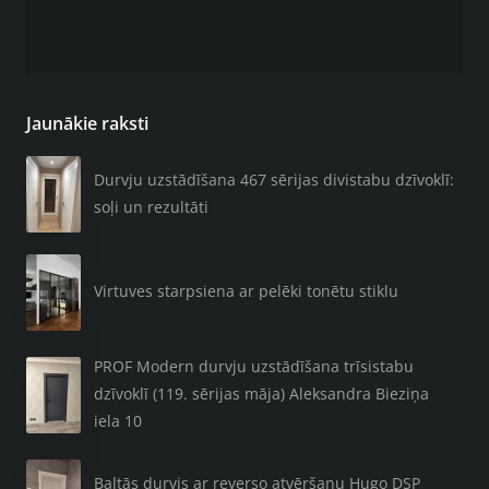
Jaunākie raksti
Durvju uzstādīšana 467 sērijas divistabu dzīvoklī:
soļi un rezultāti
Virtuves starpsiena ar pelēki tonētu stiklu
PROF Modern durvju uzstādīšana trīsistabu
dzīvoklī (119. sērijas māja) Aleksandra Bieziņa
iela 10
Baltās durvis ar reverso atvēršanu Hugo DSP