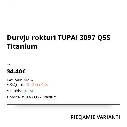
Durvju rokturi TUPAI 3097 Q5S
10-12 nedēļas
10-12 nedēļas
Titanium
no
34.40€
Bez PVN: 28.43€
Krājumi:
10-12 nedēļas
Zīmols:
TUPAI
Modelis:
3097 Q5S Titanium
PIEEJAMIE VARIANTI