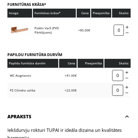
FURNITŪRAS KRĀSA*
Image
Furnitūras krāsa*
Cena
Pieejamība
Skaits:
Pulēts Varš (PVD
=85.00€
Pārklājums)
PAPILDU FURNITŪRA DURVĪM
Papildu furnitūra durvīm
Cena
Pieejamība
Skaits:
WC Aizgrieznis
=41.00€
PZ Cilindra uzlika
=22.00€
APRAKSTS
Iekšdurvju rokturi TUPAI ir ideāla dizaina un kvalitātes
harmonija.