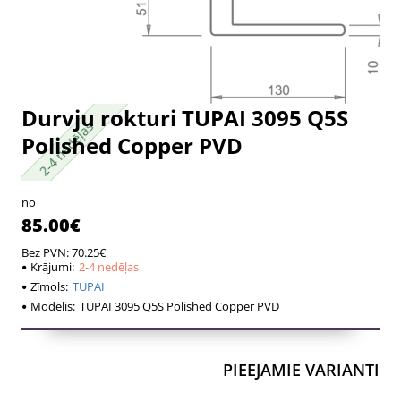
Durvju rokturi TUPAI 3095 Q5S
2-4 nedēļas
2-4 nedēļas
Polished Copper PVD
no
85.00€
Bez PVN: 70.25€
Krājumi:
2-4 nedēļas
Zīmols:
TUPAI
Modelis:
TUPAI 3095 Q5S Polished Copper PVD
PIEEJAMIE VARIANTI