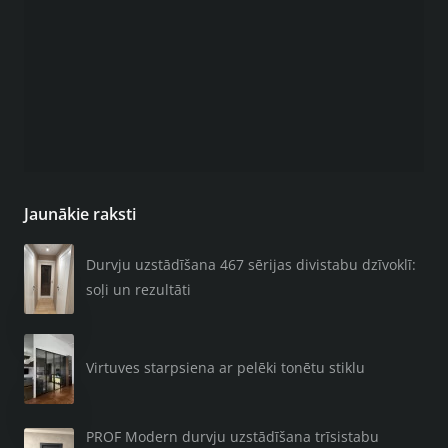
Jaunākie raksti
Durvju uzstādīšana 467 sērijas divistabu dzīvoklī:
soļi un rezultāti
Virtuves starpsiena ar pelēki tonētu stiklu
PROF Modern durvju uzstādīšana trīsistabu