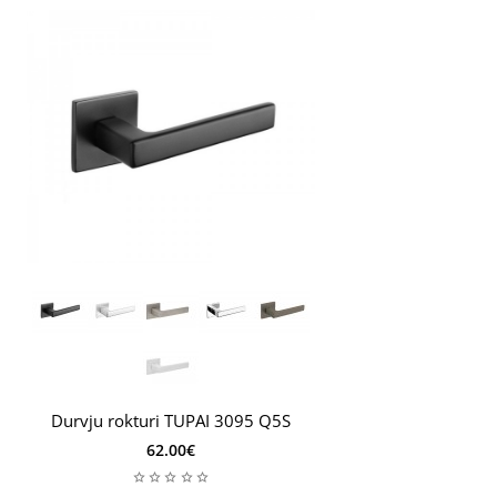
Ja jūsu durvju vērtne ir biezāka par 44 mm, jums būs
nepieciešams biezāks durvju montāžas komplekts,
pasūtījuma piezīmēs atstājiet svarīgu informāciju, tostarp
durvju vērtnes biezumu. Pēc tam montāžas komplekts
tiks pielāgots jūsu vajadzībām.
Durvju rokturi TUPAI 3095 Q5S
62.00€