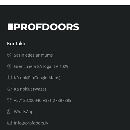
Kontakti
Sazinieties ar mums
Grenču iela 2A Rīga, LV-1029
Kā nokļūt (Google Maps)
Kā nokļūt (Waze)
+37123200040 +371 27887885
WhatsApp
info@profdoors.lv