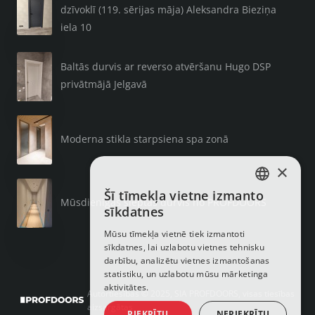
dzīvoklī (119. sērijas māja) Aleksandra Bieziņa
iela 10
Baltās durvis ar reverso atvēršanu Hugo DSP
privātmājā Jelgavā
Moderna stikla starpsiena spa zonā
×
Šī tīmekļa vietne izmanto
LATVIAN
Mūsdienīgas slēptās durvis no PROFDOORS
sīkdatnes
RUSSIAN
Mūsu tīmekļa vietnē tiek izmantoti
sīkdatnes, lai uzlabotu vietnes tehnisku
ENGLISH
darbību, analizētu vietnes izmantošanas
statistiku, un uzlabotu mūsu mārketinga
aktivitātes.
Autortiesības © 2025, SIA PROFDOORS, visas tiesības
aizsargātas
PIEKRĪTU
NEPIEKRĪTU