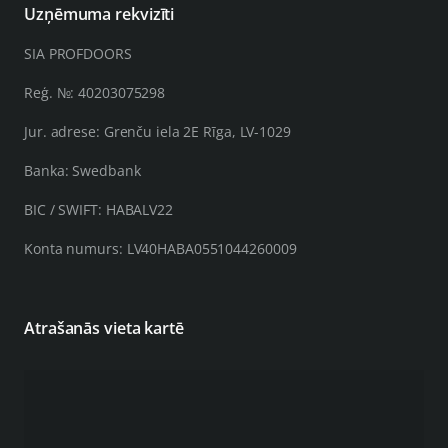
Uzņēmuma rekvizīti
SIA PROFDOORS
Reģ. №: 40203075298
Jur. adrese: Grenču iela 2E Rīga, LV-1029
Banka: Swedbank
BIC / SWIFT: HABALV22
Konta numurs: LV40HABA0551044260009
Atrašanās vieta kartē