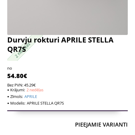
Durvju rokturi APRILE STELLA
2 nedēļas
2 nedēļas
QR7S
no
54.80€
Bez PVN: 45.29€
Krājumi:
2 nedēļas
Zīmols:
APRILE
Modelis:
APRILE STELLA QR7S
PIEEJAMIE VARIANTI