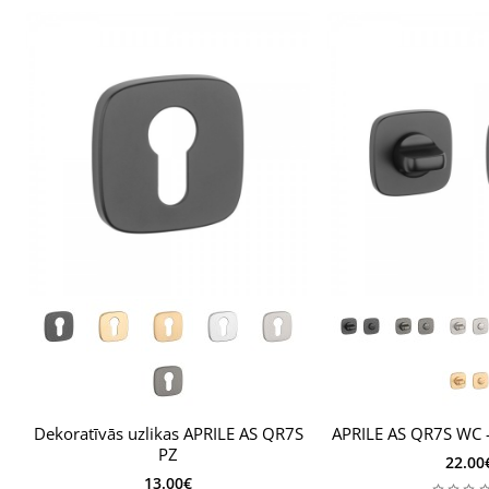
2 M4 caurvītņi
Sešstūra skrūves ar atslēgu
Koka skrūves
Piemērots durvīm līdz
44 mm
biezumā.
Biezākām durvīm iespējams pielāgots montāžas
komplekts.
Ražotāja garantija — 24 mēneši.
Dekoratīvās uzlikas APRILE AS QR7S
APRILE AS QR7S WC –
PZ
22.00
13.00€