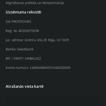
Atgriešanas politika un kompensācija
Uzņēmuma rekvizīti
SIA PROFDOORS
Reģ. №: 40203075298
Jur. adrese: Grenču iela 2E Rīga, LV-1029
Banka: Swedbank
BIC / SWIFT: HABALV22
Konta numurs: LV40HABA0551044260009
Atrašanās vieta kartē