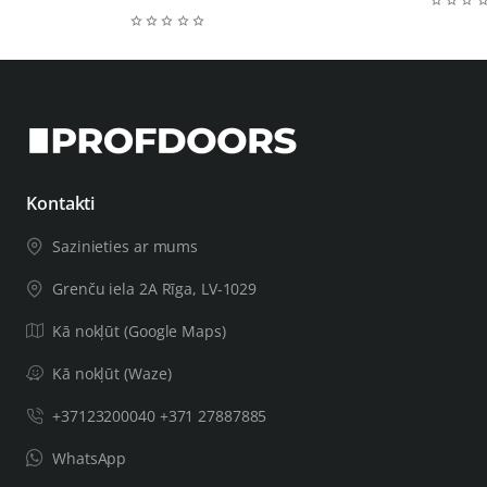
Kontakti
Sazinieties ar mums
Grenču iela 2A Rīga, LV-1029
Kā nokļūt (Google Maps)
Kā nokļūt (Waze)
+37123200040 +371 27887885
WhatsApp