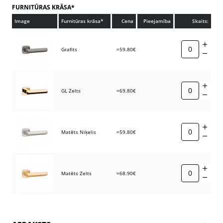
FURNITŪRAS KRĀSA*
Image
Furnitūras krāsa*
Cena
Pieejamība
Skaits:
Grafits
=59.80€
GL Zelts
=69.80€
Matēts Niķelis
=59.80€
Matēts Zelts
=68.90€