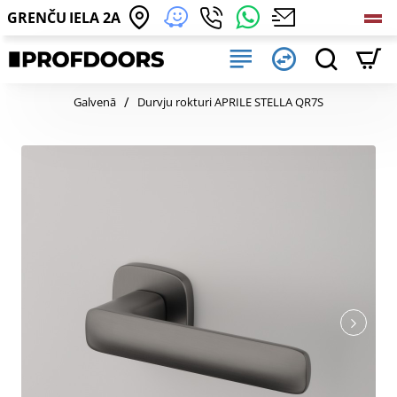
GRENČU IELA 2A
home
Galvenā
Durvju rokturi APRILE STELLA QR7S