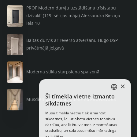
PROF Modern durvju uzstādīšana trīsistabu
dzīvoklī (119. sērijas māja) Aleksandra Bieziņa
iela 10
Baltās durvis ar reverso atvēršanu Hugo DSP
privātmājā Jelgavā
Moderna stikla starpsiena spa zonā
×
Šī tīmekļa vietne izmanto
LATVIAN
Mūsdienīgas slēptās durvis no PROFDOORS
sīkdatnes
RUSSIAN
Mūsu tīmekļa vietnē tiek izmantoti
sīkdatnes, lai uzlabotu vietnes tehnisku
ENGLISH
darbību, analizētu vietnes izmantošanas
statistiku, un uzlabotu mūsu mārketinga
aktivitātes.