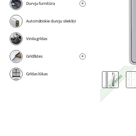
Durvju furnitūra
Automātiskie durvju sliekšņi
Vinila grīdas
Grīdlīstes
Grīdas lūkas
2 dienas
2 dienas