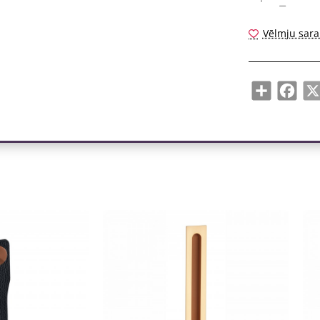
Vēlmju sara
Share
Face