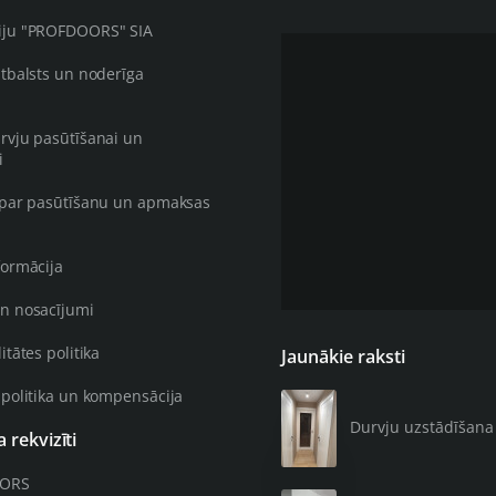
iju "PROFDOORS" SIA
atbalsts un noderīga
rvju pasūtīšanai un
i
 par pasūtīšanu un apmaksas
formācija
n nosacījumi
itātes politika
Jaunākie raksti
 politika un kompensācija
Durvju uzstādīšana 4
rekvizīti
OORS