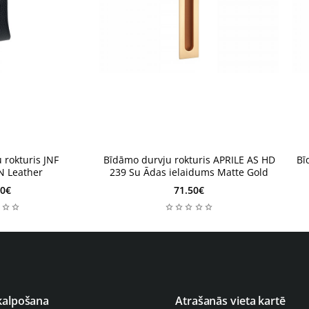
1 nedēļa
1
1 nedēļa
1
 rokturis JNF
Bīdāmo durvju rokturis APRILE AS HD
Bī
N Leather
239 Su Ādas ielaidums Matte Gold
00€
71.50€
kalpošana
Atrašanās vieta kartē