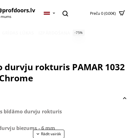
@profdoors.lv
Preču 0 (0.00€)
t mums
GRĪDAS LŪKAS
IZPĀRDOŠANA
-75%
 durvju rokturis PAMAR 1032
 Chrome
s bīdāmo durvju rokturis
durvju biezums - 6 mm