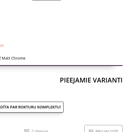
ēroti koka, metāla un stikla durvīm.
tilpst:
ri
nas
R
Z Matt Chrome
PIEEJAMIE VARIANTI
ĀDĪTA PAR ROKTURU KOMPLEKTU!
2 dienas
Pērciet tūlīt