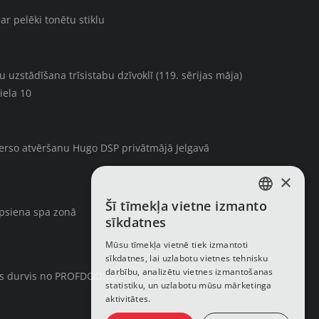
ar pelēki tonētu stiklu
uzstādīšana trīsistabu dzīvoklī (119. sērijas māja)
iela 10
verso atvēršanu Hugo DSP privātmājā Jelgavā
×
Šī tīmekļa vietne izmanto
LATVIAN
rpsiena spa zonā
sīkdatnes
RUSSIAN
Mūsu tīmekļa vietnē tiek izmantoti
sīkdatnes, lai uzlabotu vietnes tehnisku
ENGLISH
darbību, analizētu vietnes izmantošanas
ās durvis no PROFDOORS
statistiku, un uzlabotu mūsu mārketinga
aktivitātes.