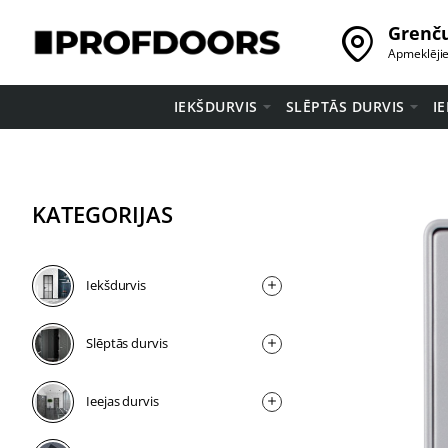
Grenču
Apmeklēji
IEKŠDURVIS
SLĒPTĀS DURVIS
I
KATEGORIJAS
Iekšdurvis
Slēptās durvis
Ieejas durvis