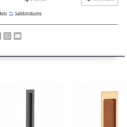
ksts
Salīdzinājums
book
X
WhatsApp
Email