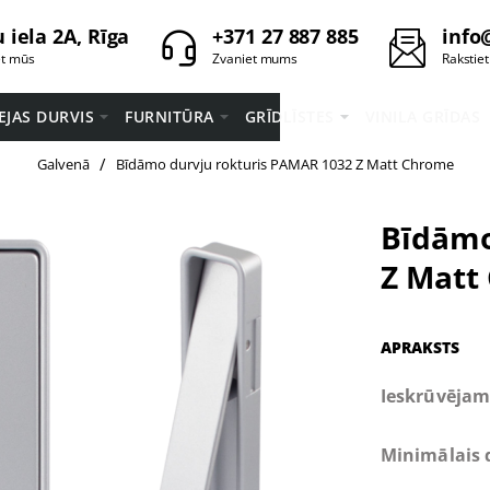
 iela 2A, Rīga
+371 27 887 885
info
et mūs
Zvaniet mums
Rakstie
EEJAS DURVIS
FURNITŪRA
GRĪDLĪSTES
VINILA GRĪDAS
home
Galvenā
Bīdāmo durvju rokturis PAMAR 1032 Z Matt Chrome
Bīdāmo
Z Matt
APRAKSTS
Ieskrūvējam
Minimālais 