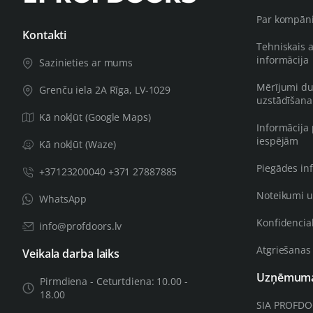
Par kompān
Kontakti
Tehniskais 
informācija
Sazinieties ar mums
Mērījumi du
Grenču iela 2A Rīga, LV-1029
uzstādīšana
Kā nokļūt (Google Maps)
Informācija
iespējām
Kā nokļūt (Waze)
Piegādes in
+37123200040 +371 27887885
Noteikumi u
WhatsApp
Konfidencial
info@profdoors.lv
Atgriešanas
Veikala darba laiks
Uzņēmuma 
Pirmdiena - Ceturtdiena: 10.00 -
18.00
SIA PROFD