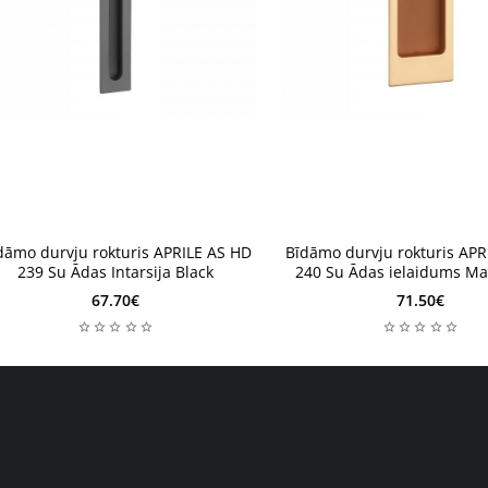
 nedēļa
1 nedēļa
 nedēļa
1 nedēļa
dāmo durvju rokturis APRILE AS HD
Bīdāmo durvju rokturis APR
239 Su Ādas Intarsija Black
240 Su Ādas ielaidums Ma
67.70€
71.50€