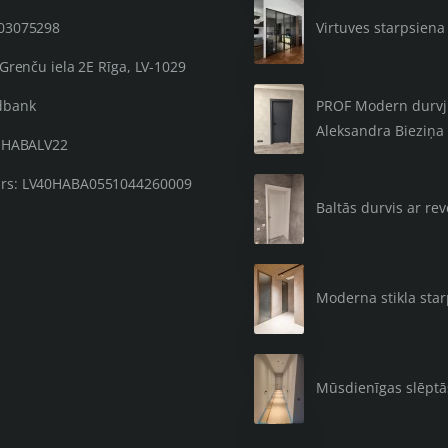
203075298
Virtuves starpsiena 
 Grenču iela 2E Rīga, LV-1029
PROF Modern durvju 
dbank
Aleksandra Bieziņa 
: HABALV22
rs: LV40HABA0551044260009
Baltās durvis ar re
Moderna stikla sta
Mūsdienīgas slēpt