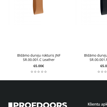
Iepriekšpasūtījums
Iepriekšpasūtījums
2-4 nedēļas
2-4 nedēļas
Bīdāmo durvju rokturis JNF
Bīdāmo durvju
SR.00.001.C Leather
SR.00.001.
65.00€
65.
Klientu ap