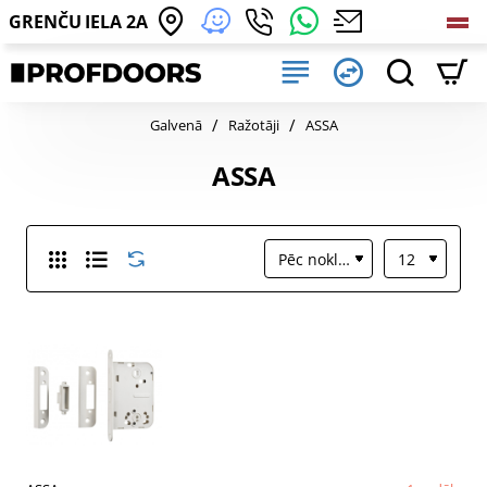
GRENČU IELA 2A
home
Galvenā
Ražotāji
ASSA
ASSA