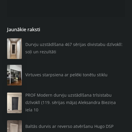
Jaunākie raksti
Durvju uzstādīšana 467 sērijas divistabu dzīvoklī:
soļi un rezultāti
Virtuves starpsiena ar pelēki tonētu stiklu
PROF Modern durvju uzstādīšana trīsistabu
dzīvoklī (119. sērijas māja) Aleksandra Bieziņa
iela 10
Baltās durvis ar reverso atvēršanu Hugo DSP