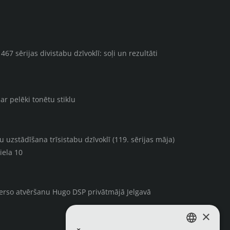
67 sērijas divistabu dzīvoklī: soļi un rezultāti
ar pelēki tonētu stiklu
uzstādīšana trīsistabu dzīvoklī (119. sērijas māja)
iela 10
verso atvēršanu Hugo DSP privātmājā Jelgavā
×