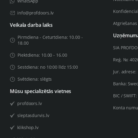
WhatsApp
Konfidencial
info@profdoors.lv
Atgriešanas
Veikala darba laiks
Uzņēmuma 
Pirmdiena - Ceturtdiena: 10.00 -
18.00
SIA PROFD
Piektdiena: 10.00 - 16.00
Reģ. №: 40
Sestdiena: no 10:00 līdz 15:00
Jur. adrese:
Svētdiena: slēgts
Banka: Swe
Mūsu specializētās vietnes
BIC / SWIFT
profdoors.lv
Konta numu
sleptasdurvis.lv
klikshop.lv