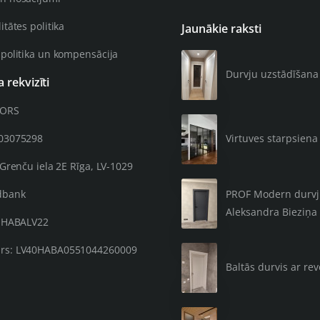
itātes politika
Jaunākie raksti
 politika un kompensācija
Durvju uzstādīšana 4
rekvizīti
OORS
203075298
Virtuves starpsiena 
 Grenču iela 2E Rīga, LV-1029
PROF Modern durvju 
dbank
Aleksandra Bieziņa 
: HABALV22
rs: LV40HABA0551044260009
Baltās durvis ar re