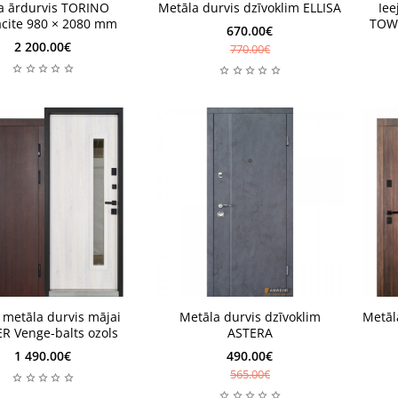
6-8 n
Noliktavā
ļa
6-8 n
a ārdurvis TORINO
Jauns
Metāla durvis dzīvoklim ELLISA
Iee
Noliktavā
a
acite 980 × 2080 mm
TOWE
670.00€
2 200.00€
770.00€
ļas
Noliktavā
Noli
ļas
s metāla durvis mājai
Metāla durvis dzīvoklim
Metāl
Noliktavā
Noli
R Venge-balts ozols
ASTERA
1 490.00€
490.00€
565.00€