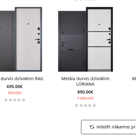
avā
Noliktavā
Noli
 durvis dzīvoklim RAIL
Metāla durvis dzīvoklim
M
vā
Noliktavā
Noli
LORIANA
695.00€
890.00€
850.00€
1 000.00€
Ielādēt nākamos p