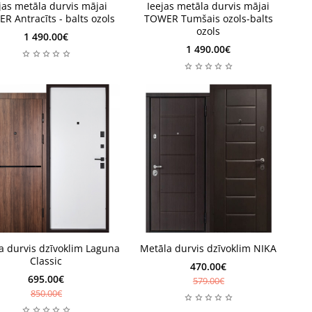
edēļas
6-8 nedēļas
edēļas
6-8 nedēļas
jas metāla durvis mājai
Ieejas metāla durvis mājai
R Antracīts - balts ozols
TOWER Tumšais ozols-balts
ozols
1 490.00€
1 490.00€
ktavā
Noliktavā
a durvis dzīvoklim Laguna
Metāla durvis dzīvoklim NIKA
ktavā
Noliktavā
Classic
470.00€
695.00€
579.00€
850.00€