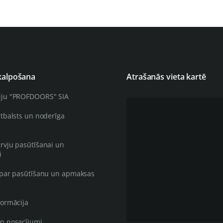
kalpošana
Atrašanās vieta kartē
iju "PROFDOORS" SIA
atbalsts un noderīga
rvju pasūtīšanai un
i
 par pasūtīšanu un apmaksas
formācija
n nosacījumi