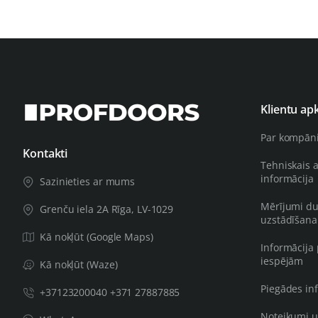
Klientu ap
Par kompān
Kontakti
Tehniskais 
informācija
Sazinieties ar mums
Mērījumi du
Grenču iela 2A Rīga, LV-1029
uzstādīšana
Kā nokļūt (Google Maps)
Informācija
iespējām
Kā nokļūt (Waze)
Piegādes in
+37123200040 +371 27887885
Noteikumi u