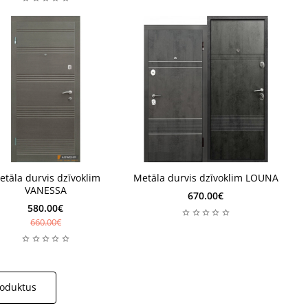
ktavā
Noliktavā
etāla durvis dzīvoklim
Metāla durvis dzīvoklim LOUNA
ktavā
Noliktavā
VANESSA
670.00€
580.00€
660.00€
roduktus