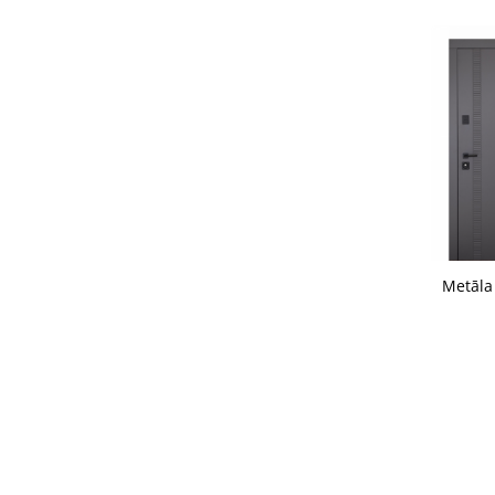
Nolikt
Metāla
Nolikta