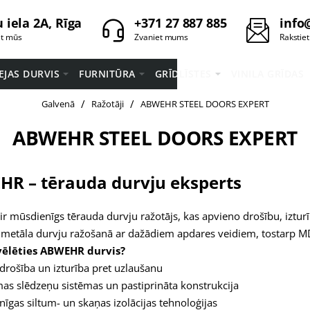
 iela 2A, Rīga
+371 27 887 885
info
et mūs
Zvaniet mums
Rakstie
EEJAS DURVIS
FURNITŪRA
GRĪDLĪSTES
VINILA GRĪDAS
home
Galvenā
Ražotāji
ABWEHR STEEL DOORS EXPERT
ABWEHR STEEL DOORS EXPERT
R – tērauda durvju eksperts
ir mūsdienīgs tērauda durvju ražotājs, kas apvieno drošību, iztu
s metāla durvju ražošanā ar dažādiem apdares veidiem, tostarp M
vēlēties ABWEHR durvis?
drošība un izturība pret uzlaušanu
as slēdzeņu sistēmas un pastiprināta konstrukcija
īgas siltum- un skaņas izolācijas tehnoloģijas