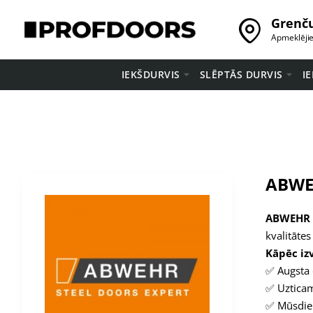
Grenču
Apmeklēji
IEKŠDURVIS
SLĒPTĀS DURVIS
I
ABWEH
ABWEHR
kvalitāte
Kāpēc iz
✅ Augsta 
✅ Uzticam
✅ Mūsdien