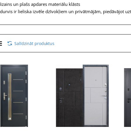
dizains un plašs apdares materiālu klāsts
durvis ir lieliska izvēle dzīvokļiem un privātmājām, piedāvājot uz
Salīdzināt produktus