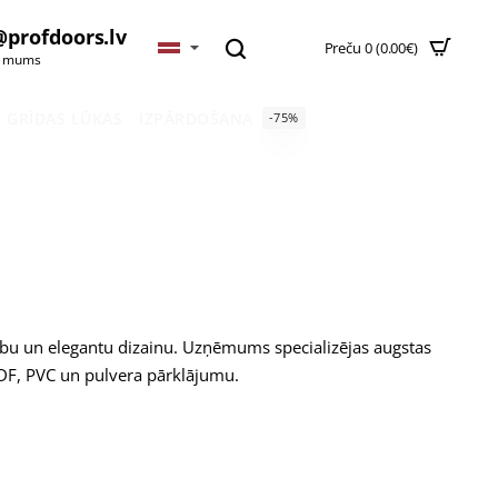
@profdoors.lv
Preču 0 (0.00€)
t mums
GRĪDAS LŪKAS
IZPĀRDOŠANA
-75%
rību un elegantu dizainu. Uzņēmums specializējas augstas
DF, PVC un pulvera pārklājumu.