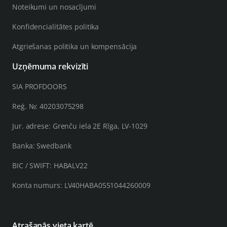
Noteikumi un nosacījumi
Konfidencialitātes politika
Atgriešanas politika un kompensācija
Uzņēmuma rekvizīti
SIA PROFDOORS
Reģ. №: 40203075298
Jur. adrese: Grenču iela 2E Rīga, LV-1029
Banka: Swedbank
BIC / SWIFT: HABALV22
Konta numurs: LV40HABA0551044260009
Atrašanās vieta kartē