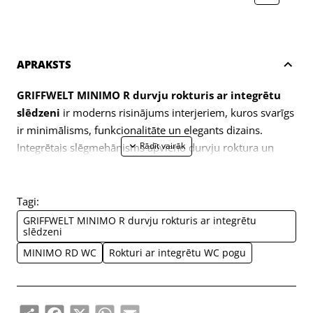
APRAKSTS
GRIFFWELT MINIMO R durvju rokturis ar integrētu
slēdzeni
ir moderns risinājums interjeriem, kuros svarīgs
ir minimālisms, funkcionalitāte un elegants dizains.
Integrētais slēgmehānisms apvieno durvju roktura un
slēdzenes funkcijas vienā elementā, nodrošinot estētisku
izskatu bez liekām detaļām.
MINIMO R modelis izceļas ar tīrām līnijām, ergonomisku
Tagi:
formu un augstu izgatavošanas kvalitāti. Slēptā
GRIFFWELT MINIMO R durvju rokturis ar integrētu
slēdzeni
stiprinājuma sistēma piešķir rokturim īpaši modernu
izskatu, savukārt kvalitatīvie materiāli garantē ilgu
MINIMO RD WC
Rokturi ar integrētu WC pogu
kalpošanas laiku. Ideāli piemērots iekšdurvīm, slēptajām
durvīm un mūsdienīgiem interjeriem.
Priekšrocības:
Share
Facebook
X
WhatsApp
Email