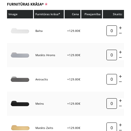
FURNITŪRAS KRĀSA*
Image
Furnitūras krāsa*
Cena
Pieejamība
Skaits:
Balta
=129.80€
Matēts Hroms
=129.80€
Antracīts
=129.80€
Melns
=129.80€
Matēts Zelts
=129.80€