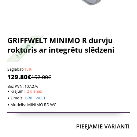
GRIFFWELT MINIMO R durvju
2 dienas
2 dienas
rokturis ar integrētu slēdzeni
Saglabāt
-15%
129.80€
152.00€
Bez PVN: 107.27€
Krājumi:
2 dienas
Zīmols:
GRIFFWELT
Modelis:
MINIMO RD WC
PIEEJAMIE VARIANTI