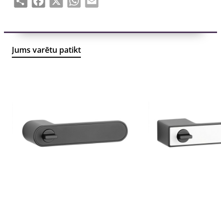
Integrēta slēdzenes funkcija
Mūsdienīgs minimālistisks dizains
Slēpta stiprinājuma sistēma
Izturīga un uzticama konstrukcija
Jums varētu patikt
Ērta lietošana ikdienā
Piemērots modernām iekšdurvīm
Augstas kvalitātes GRIFFWELT furnitūra
GRIFFWELT MINIMO R ir lieliska izvēle tiem, kuri novērtē
dizainu, kvalitāti un funkcionalitāti.