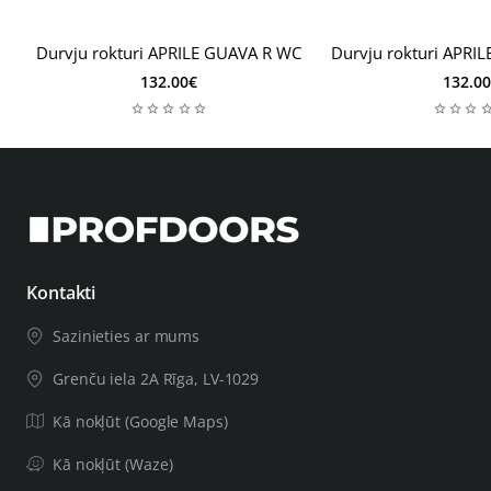
Durvju rokturi APRILE GUAVA R WC
Durvju rokturi APRI
132.00€
132.0
Kontakti
Sazinieties ar mums
Grenču iela 2A Rīga, LV-1029
Kā nokļūt (Google Maps)
Kā nokļūt (Waze)