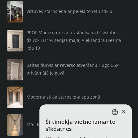
Virtuves starpsiena ar pelēki tonētu stiklu
PROF Modern durvju uzstādīšana trīsistabu
dzīvoklī (119. sērijas māja) Aleksandra Bieziņa
iela 10
Baltās durvis ar reverso atvēršanu Hugo DSP
privātmājā Jelgavā
Moderna stikla starpsiena spa zonā
×
Šī tīmekļa vietne izmanto
LATVIAN
Mūsdienīgas slēptās durvis no PROFDOORS
sīkdatnes
RUSSIAN