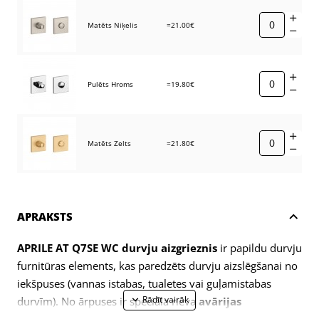
Matēts Niķelis
=21.00€
Pulēts Hroms
=19.80€
Matēts Zelts
=21.80€
APRAKSTS
APRILE AT Q7SE WC durvju aizgrieznis
ir papildu durvju
furnitūras elements, kas paredzēts durvju aizslēgšanai no
iekšpuses (vannas istabas, tualetes vai guļamistabas
durvīm). No ārpuses ir speciāla rieva
avārijas
atvēršanai
.