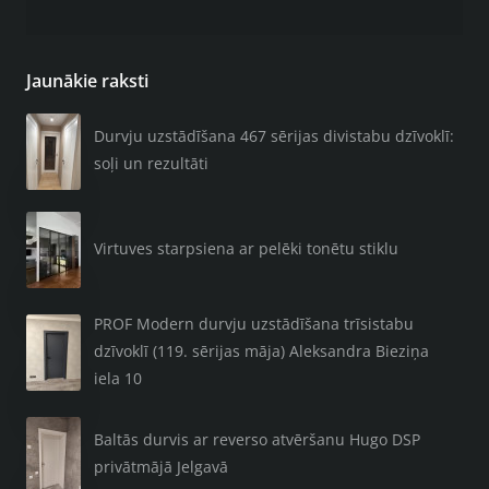
Jaunākie raksti
Durvju uzstādīšana 467 sērijas divistabu dzīvoklī:
soļi un rezultāti
Virtuves starpsiena ar pelēki tonētu stiklu
PROF Modern durvju uzstādīšana trīsistabu
dzīvoklī (119. sērijas māja) Aleksandra Bieziņa
iela 10
Baltās durvis ar reverso atvēršanu Hugo DSP
privātmājā Jelgavā