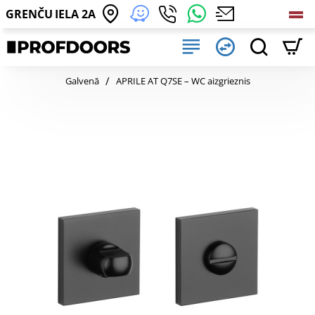
GRENČU IELA 2A
home
Galvenā
APRILE AT Q7SE – WC aizgrieznis