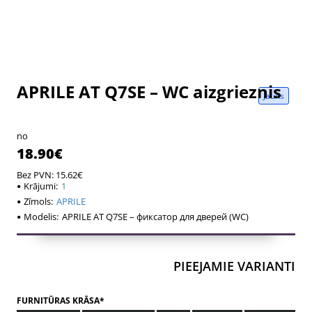
APRILE AT Q7SE – WC aizgrieznis
Jauns
no
18.90€
Bez PVN: 15.62€
Krājumi:
1
Zīmols:
APRILE
Modelis:
APRILE AT Q7SE – фиксатор для дверей (WC)
PIEEJAMIE VARIANTI
FURNITŪRAS KRĀSA*