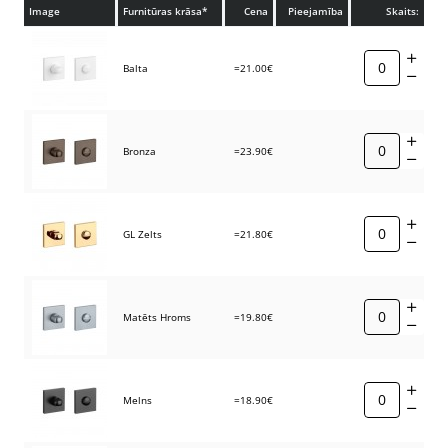
Image
Furnitūras krāsa*
Cena
Pieejamība
Skaits:
Balta
=21.00€
Bronza
=23.90€
GL Zelts
=21.80€
Matēts Hroms
=19.80€
Melns
=18.90€