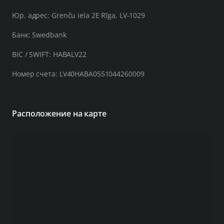
Юр. адрес: Grenču iela 2E Rīga, LV-1029
Банк: Swedbank
BIC / SWIFT: HABALV22
Номер счета: LV40HABA0551044260009
Расположение на карте