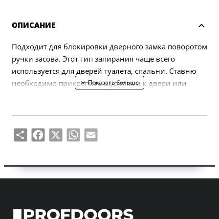
ОПИСАНИЕ
Подходит для блокировки дверного замка поворотом
ручки засова. Этот тип запирания чаще всего
используется для дверей туалета, спальни. Ставню
необходимо прикрепить шурупами к двери или
стяжными винтами через замок. Изготовлен из литой
латуни.
Share
Facebook
X
WhatsApp
Email