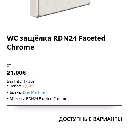
WC защёлка RDN24 Faceted
2 дня
Chrome
2 дня
от
21.00€
Без НДС: 17.36€
Запас:
2 дня
Бренд:
Dnd Martinelli
Модель:
RDN24 Faceted Chrome
ДОСТУПНЫЕ ВАРИАНТЫ