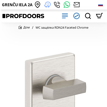
GRENČU IELA 2A
WC защёлка RDN24 Faceted Chrome
home