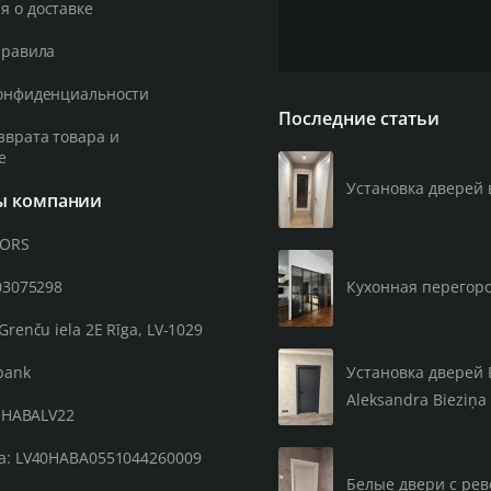
 о доставке
правила
онфиденциальности
Последние статьи
зврата товара и
е
Установка дверей 
ы компании
OORS
03075298
Кухонная перегор
Grenču iela 2E Rīga, LV-1029
Установка дверей 
bank
Aleksandra Bieziņa 
: HABALV22
а: LV40HABA0551044260009
Белые двери с рев