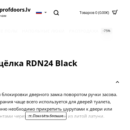
profdoors.lv
Товаров 0 (0.00€)
нам
Е ПОЛЫ
НАПОЛЬНЫЕ ЛЮКИ
РАСПРОДАЖА
-75%
ёлка RDN24 Black
 блокировки дверного замка поворотом ручки засова.
ирания чаще всего используется для дверей туалета,
авню необходимо прикрепить шурупами к двери или
тами через замок. Изготовлен из литой латуни.