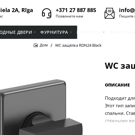
iela 2A, Rīga
+371 27 887 885
info@
ас
Позвоните нам
Пишите 
ОДНЫЕ ДВЕРИ
ФУРНИТУРА
ПЛИНТУСA
ВИНИЛОВЫ
WC защёлка RDN24 Black
home
WC защ
ОПИСАНИЕ
Подходит для
Этот тип зап
спальни. Ст
стяжными вин