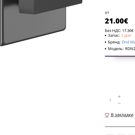
от
21.00€
Без НДС: 17.36€
Запас:
2 дня
Бренд:
Dnd Mar
Модель:
RDN2
В закладки