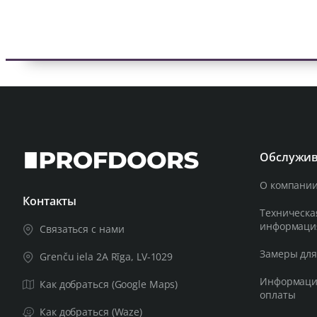
Обслужив
О компании
Контакты
Техническа
информаци
Связаться с нами
Замеры для
Grenču iela 2A Rīga, LV-1029
Информация
Как добраться (Google Maps)
оплаты
Как добраться (Waze)