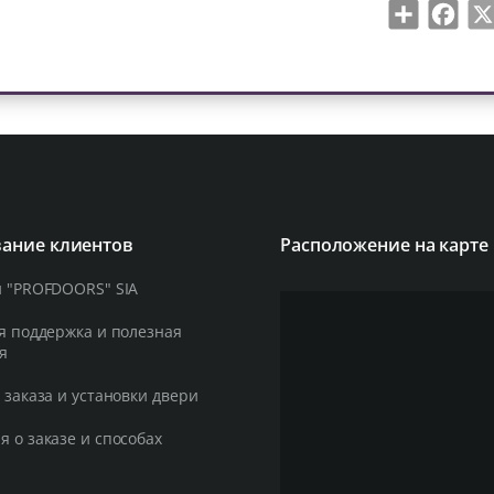
Share
Face
ание клиентов
Расположение на карте
 "PROFDOORS" SIA
я поддержка и полезная
я
 заказа и установки двери
 о заказе и способах