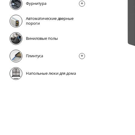
Фурнитура
Автоматические дверные
пороги
Виниловые полы
Плинтусa
Напольные люки для дома
2 дня
2 дня