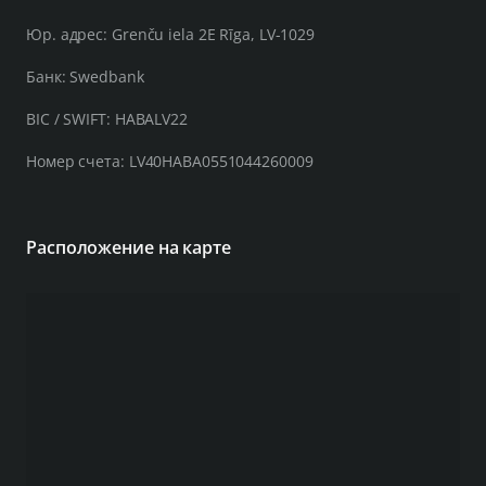
Юр. адрес: Grenču iela 2E Rīga, LV-1029
Банк: Swedbank
BIC / SWIFT: HABALV22
Номер счета: LV40HABA0551044260009
Расположение на карте