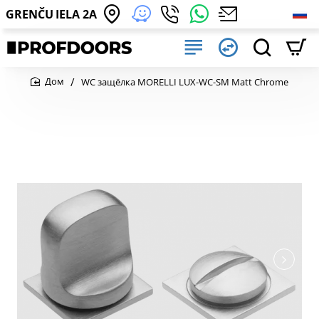
GRENČU IELA 2A
WC защёлка MORELLI LUX-WC-SM Matt Chrome
home