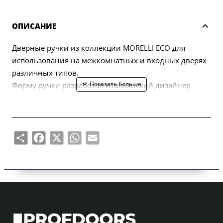
ОПИСАНИЕ
Дверные ручки из коллекции MORELLI ECO для
использования на межкомнатных и входных дверях
различных типов.
Форму ручки разработал итальянский дизайнер
Марио Маццер.
В комплект входят две половинки ручки (левая,
правая) и комплект крепежа (болты, саморезы,
четырехгранный стержень, шестигранный ключ).
Share
Facebook
X
WhatsApp
Email