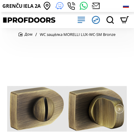
GRENČU IELA 2A
WC защёлка MORELLI LUX-WC-SM Bronze
home