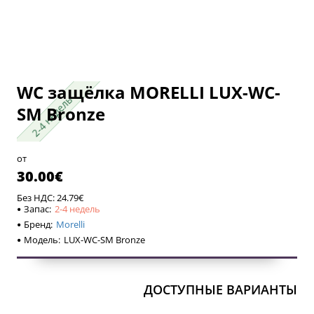
WC защёлка MORELLI LUX-WC-
2-4 недель
2-4 недель
SM Bronze
от
30.00€
Без НДС: 24.79€
Запас:
2-4 недель
Бренд:
Morelli
Модель:
LUX-WC-SM Bronze
ДОСТУПНЫЕ ВАРИАНТЫ