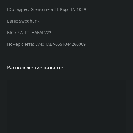
Юр. адрес: Grenču iela 2E Rīga, LV-1029
Банк: Swedbank
BIC / SWIFT: HABALV22
Номер счета: LV40HABA0551044260009
Расположение на карте