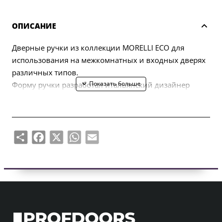
ОПИСАНИЕ
Дверные ручки из коллекции MORELLI ECO для
использования на межкомнатных и входных дверях
различных типов.
Форму ручки разработал итальянский дизайнер
Марио Маццер.
В комплект входят две половинки ручки (левая,
правая) и комплект крепежа (болты, саморезы,
четырехгранный стержень, шестигранный ключ).
Share
Facebook
X
WhatsApp
Email