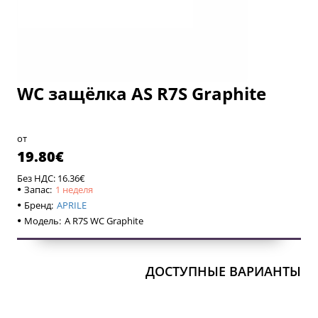
WC защёлка AS R7S Graphite
1 неделя
1 неделя
от
19.80€
Без НДС: 16.36€
Запас:
1 неделя
Бренд:
APRILE
Модель:
A R7S WC Graphite
ДОСТУПНЫЕ ВАРИАНТЫ