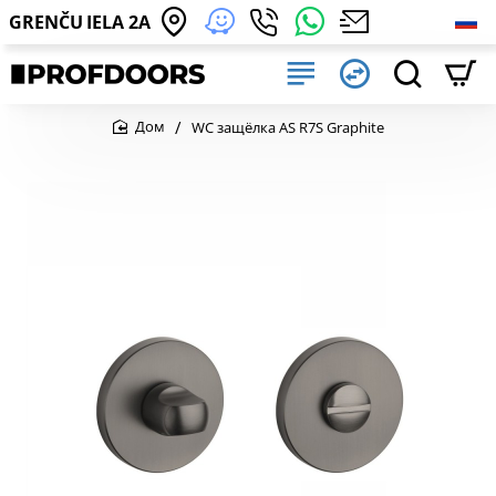
GRENČU IELA 2A
WC защёлка AS R7S Graphite
home