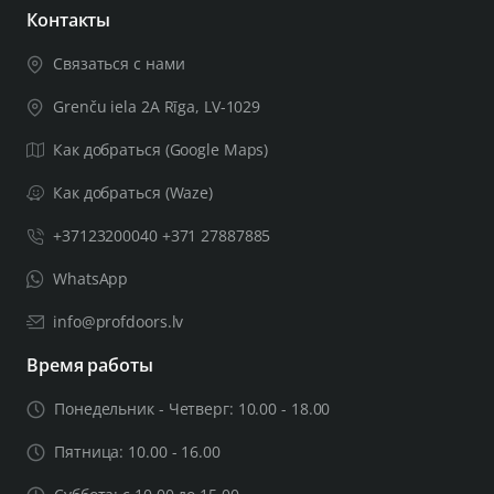
– 2 шт. винты М4 со сквозными отверстиями;
Контакты
– 1 винт с шестигранной головкой и шестигранный
Связаться с нами
ключ на 3 мм;
Grenču iela 2A Rīga, LV-1029
Если толщина вашего дверного полотна превышает
Как добраться (Google Maps)
44 мм, вам понадобится более толстый комплект для
установки двери. Оставьте важную соответствующую
Как добраться (Waze)
информацию в примечаниях к заказу, включая
+37123200040 +371 27887885
толщину дверного полотна. После проверки
предоставленной вами информации мы сообщим
WhatsApp
вам, сможем ли мы укомплектовать изделие для
двери необходимой толщины.
info@profdoors.lv
Время работы
Понедельник - Четверг: 10.00 - 18.00
Пятница: 10.00 - 16.00