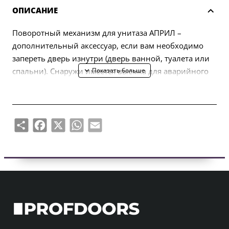
ОПИСАНИЕ
Поворотный механизм для унитаза АПРИЛ –
дополнительный аксессуар, если вам необходимо
запереть дверь изнутри (дверь ванной, туалета или
спальни). Снаружи имеется выемка для аварийного
открывания двери.
Петля рассчитана на дверные полотна толщиной 38-
44 мм. Соединительная ось поворотного унитаза
Share
Facebook
X
WhatsApp
Email
4х4мм (с возможностью сделать 6х6мм с помощью
переходника). Вертлюг оснащен металлическими
розетками толщиной 7 мм.
В комплект входит:
– два переходника с отделочными розетками
толщиной 7 мм;
— стержень диаметром 4х4 мм;